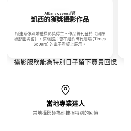
Albany US的攝影師
L
凱西的獲獎攝影作品
我
柯達肖像與婚禮攝影獎得主。作品曾刊登於《國際
我在
攝影圖書館》。這張照片曾在紐約時代廣場 (Times
Square) 的電子看板上展示。
攝影服務能為特別日子留下寶貴回憶
當地專業達人
當地攝影師為你捕捉特別的回憶