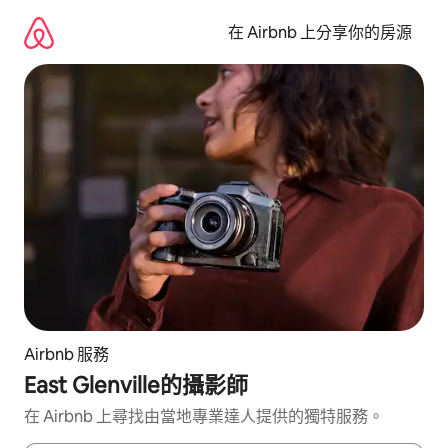
略
過
在 Airbnb 上分享你的房源
以
前
往
內
容
Airbnb 服務
East Glenville的攝影師
在 Airbnb 上尋找由當地專業達人提供的獨特服務。