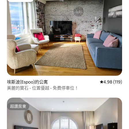
旅客精選榜首
埃斯波(Espoo)的公寓
從 119 則評價
4.98 (119)
美麗的寶石 - 位置優越 - 免費停車位！
超讚房東
超讚房東