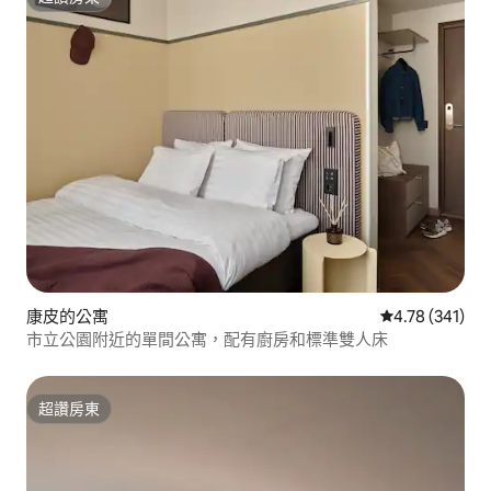
超讚房東
康皮的公寓
從 341 則評價
4.78 (341)
市立公園附近的單間公寓，配有廚房和標準雙人床
超讚房東
超讚房東