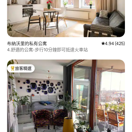
布納沃里的私有公寓
從 425 則評價
4.94 (425)
4.舒適的公寓-步行10分鐘即可抵達火車站
旅客精選
旅客精選榜首