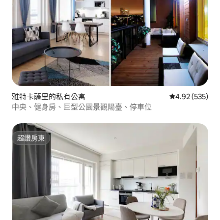
雅特卡薩里的私有公寓
從 535 則評價
4.92 (535)
中央、健身房、巨型公園景觀陽臺、停車位
超讚房東
超讚房東