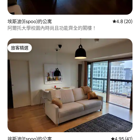
埃斯波(Espoo)的公寓
從 20 則評
4.8 (20)
阿爾托大學校園內時尚且功能齊全的閣樓！
旅客精選
旅客精選
埃斯波(Espoo)的公寓
從 41 則評價
4.95 (41)