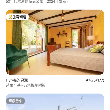
50年代木屋的時尚公寓（2024年翻新）
旅客精選
旅客精選榜首
Hyrylä的房源
從 177 則評價
4.75 (177)
赫爾辛基 - 万塔機場附近
超讚房東
超讚房東