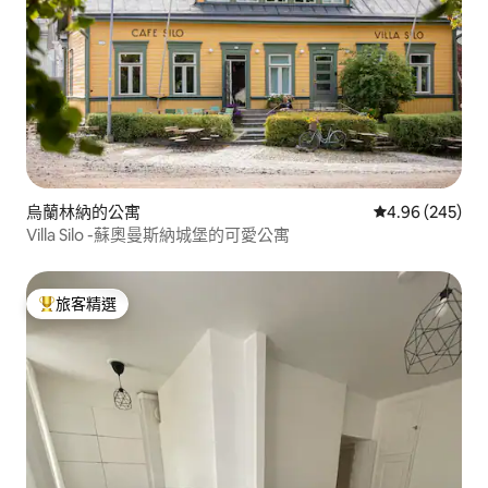
烏蘭林納的公寓
從 245 則評價
4.96 (245)
Villa Silo -蘇奧曼斯納城堡的可愛公寓
旅客精選
旅客精選榜首