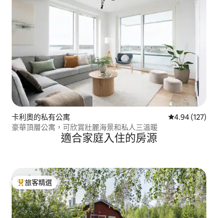
卡利奧的私有公寓
從 127 則評價
4.94 (127)
豪華頂層公寓，可欣賞壯麗海景和私人三溫暖
適合家庭入住的房源
旅客精選
旅客精選榜首