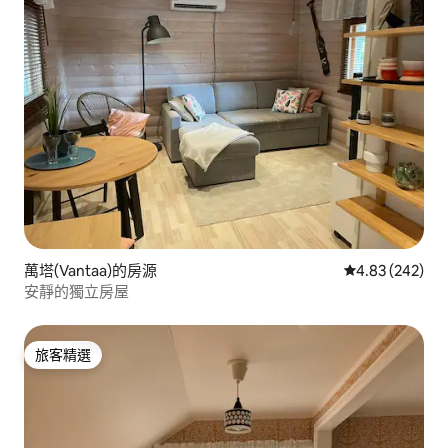
萬塔(Vantaa)的房源
從 242 則評價
4.83 (242)
安靜的獨立房屋
旅客精選
旅客精選