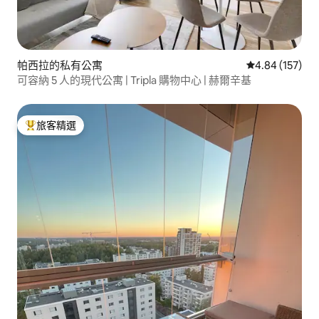
帕西拉的私有公寓
從 157 則評價
4.84 (157)
可容納 5 人的現代公寓 | Tripla 購物中心 | 赫爾辛基
旅客精選
旅客精選榜首