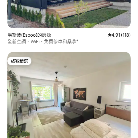
埃斯波(Espoo)的房源
從 118 則評價
4.91 (118)
全新空調、WiFi、免費停車和桑拿*
旅客精選
旅客精選