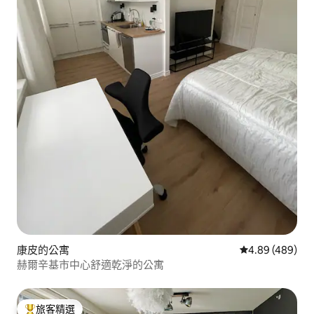
康皮的公寓
從 489 則評價
4.89 (489)
赫爾辛基市中心舒適乾淨的公寓
旅客精選