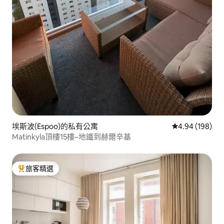
埃斯波(Espoo)的私有公寓
從 198 則評價
4.94 (198)
Matinkyla頂樓15樓–地鐵到赫爾辛基
旅客精選
旅客精選榜首