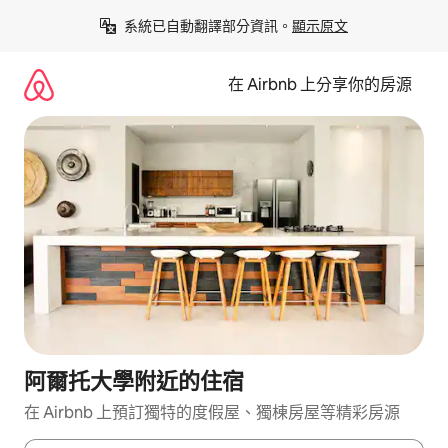
略
系統已自動翻譯部分資訊。
顯示原文
過
以
前
在 Airbnb 上分享你的房源
往
內
容
阿爾托大學附近的住宿
在 Airbnb 上預訂獨特的度假屋、獨棟房屋等精彩房源