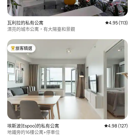
瓦利拉的私有公寓
從 113 則評價
4.95 (113)
漂亮的城市公寓，有大陽臺和景觀
旅客精選
旅客精選榜首
埃斯波(Espoo)的私有公寓
從 127 則評價
4.98 (127)
地鐵旁的16樓公寓+停車位