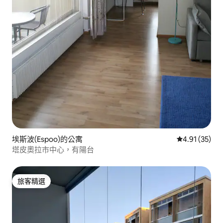
埃斯波(Espoo)的公寓
從 35 則評價
4.91 (35)
塔皮奧拉市中心，有陽台
旅客精選
旅客精選