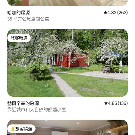
哈加的房源
從 262 則評價
4.82 (262)
35 平方公尺單間公寓
旅客精選
旅客精選
赫爾辛基的房源
從 136 則評價
4.85 (136)
靠近城市和大自然的舒適小屋
旅客精選
旅客精選榜首