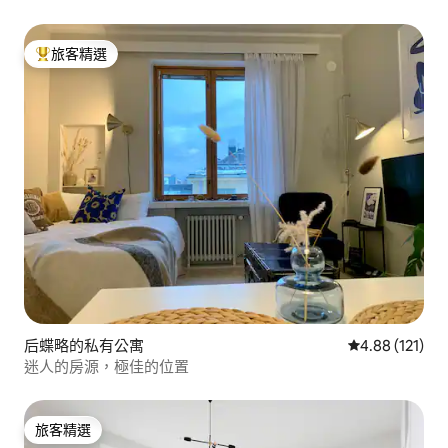
旅客精選
旅客精選榜首
后蝶略的私有公寓
從 121 則評價
4.88 (121)
迷人的房源，極佳的位置
旅客精選
旅客精選