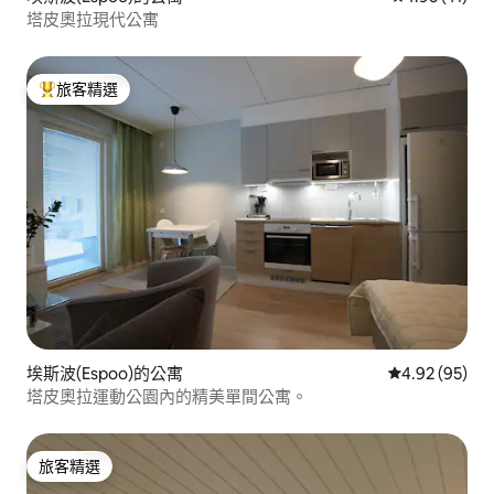
塔皮奧拉現代公寓
旅客精選
旅客精選榜首
埃斯波(Espoo)的公寓
從 95 則評價
4.92 (95)
塔皮奧拉運動公園內的精美單間公寓。
旅客精選
旅客精選