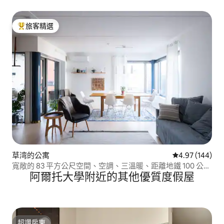
旅客精選
旅客精選榜首
草湾的公寓
從 144 則評價
4.97 (144)
寬敞的 83 平方公尺空間、空調、三溫暖、距離地鐵 100 公
阿爾托大學附近的其他優質度假屋
尺、高速 Wi-Fi
超讚房東