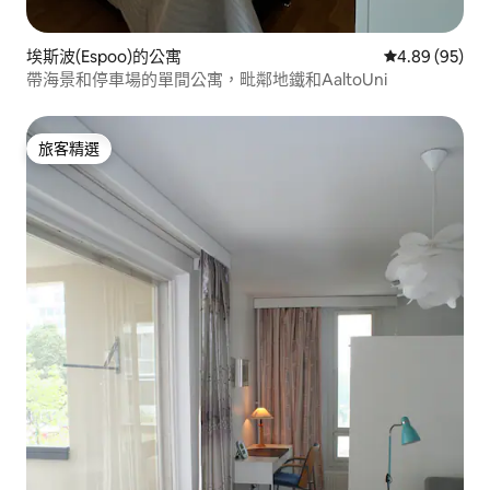
埃斯波(Espoo)的公寓
從 95 則評價
4.89 (95)
帶海景和停車場的單間公寓，毗鄰地鐵和AaltoUni
旅客精選
旅客精選