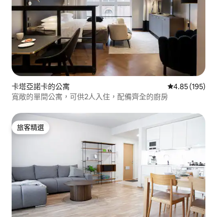
卡塔亞諾卡的公寓
從 195 則評價
4.85 (195)
寬敞的單間公寓，可供2人入住，配備齊全的廚房
旅客精選
旅客精選