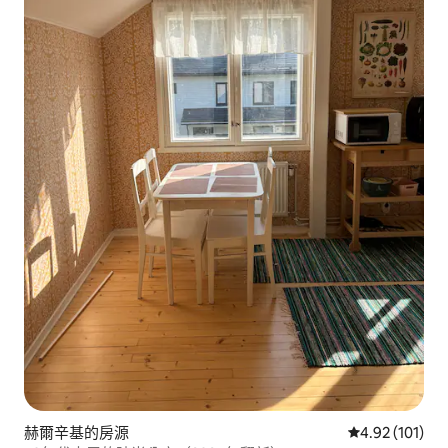
赫爾辛基的房源
從 101 則評價
4.92 (101)