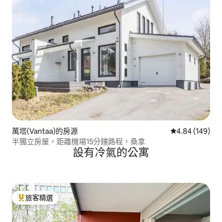
萬塔(Vantaa)的房源
從 149 則評價
4.84 (149)
半獨立房屋，距離機場15分鐘路程，桑拿
設有冷氣的公寓
旅客精選
旅客精選榜首