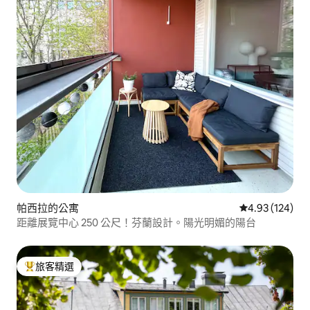
帕西拉的公寓
從 124 則評價
4.93 (124)
距離展覽中心 250 公尺！芬蘭設計。陽光明媚的陽台
旅客精選
旅客精選榜首