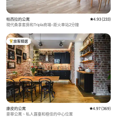
帕西拉的公寓
從 233 則評價
4.93 (233)
現代桑拿套房和Tripla商場–距火車站2分鐘
旅客精選
旅客精選榜首
康皮的公寓
從 369 則評價
4.97 (369)
豪華公寓、私人露臺和極佳的中心位置