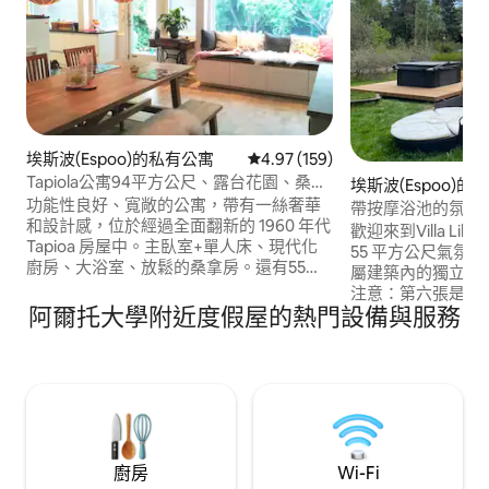
埃斯波(Espoo)的私有公寓
從 159 則評價中獲得 4.97 的平
4.97 (159)
Tapiola公寓94平方公尺、露台花園、桑拿
埃斯波(Espoo)的
房、停車位、M
功能性良好、寬敞的公寓，帶有一絲奢華
帶按摩浴池的氛圍
和設計感，位於經過全面翻新的 1960 年代
歡迎來到Villa Lilli！ 位於埃斯波努普里
Tapioa 房屋中。主臥室+單人床、現代化
55 平方公尺氣氛
廚房、大浴室、放鬆的桑拿房。還有55平
屬建築內的獨立臥室） 最多可入
方公尺的露臺和私人花園，配有燒烤設
注意：第六張是成
施，可作為客廳的延伸。可免費停放2輛
阿爾托大學附近度假屋的熱門設備與服務
在客廳。 戶外按摩浴池，額外收費50E/
車，入口前有電動車充電站。 距離Tapiola
天。 免費WiFi 備註！ 自備床單和毛巾，或
購物中心和餐廳900公尺，距離地鐵站500
支付每人 15 歐元
公尺，乘車15分鐘即可抵達赫爾辛基市中
潔費。 請務必在
心。 距離城市腳踏車站 250 公尺。海灘2.5
終清潔費用為75E
公里。 非常適合單身、情侶、家庭出差或
度假。
廚房
Wi-Fi