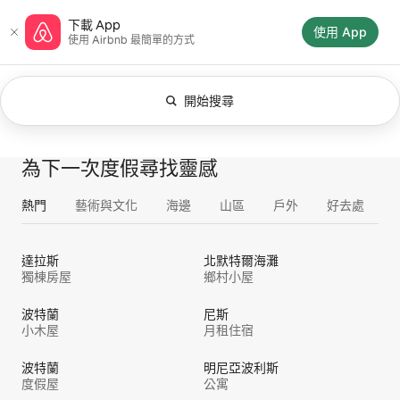
略
Airbnb首頁
下載 App
過
使用 App
使用 Airbnb 最⁠簡⁠單⁠的方⁠式
以
前
往
內
開始搜尋
已套用的篩選條件：任何時間變更搜尋。
容
顯示 0 項，共 0 項
全部
體驗
服務
房源
為下一次度假尋找靈感
熱門
藝術與文化
海邊
山區
戶外
好去處
達拉斯
北默特爾海灘
獨棟房屋
鄉村小屋
波特蘭
尼斯
小木屋
月租住宿
波特蘭
明尼亞波利斯
度假屋
公寓