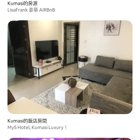
Kumasi的房源
LisaFrank 豪華 AIRBnB
Kumasi的飯店房間
My5 Hotel, Kumasi Luxury！