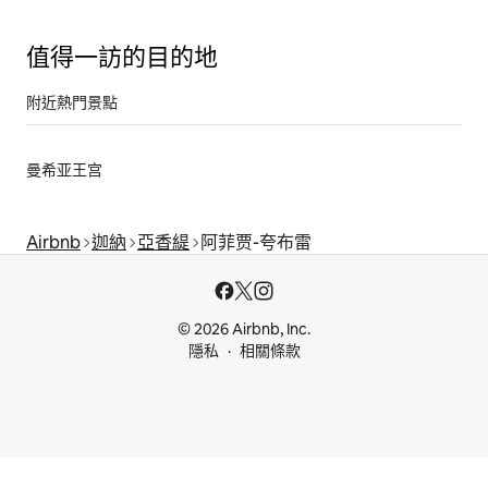
值得一訪的目的地
附近熱門景點
曼希亚王宫
Airbnb
迦納
亞香緹
阿菲贾-夸布雷
© 2026 Airbnb, Inc.
隱私
相關條款