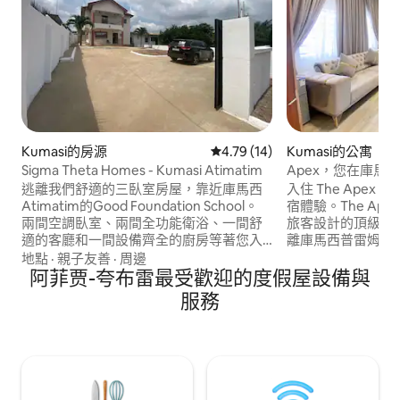
Kumasi的房源
從 14 則評價中獲得 4.79 的平
4.79 (14)
Kumasi的公寓
Sigma Theta Homes - Kumasi Atimatim
Apex，您在庫馬
地。
逃離我們舒適的三臥室房屋，靠近庫馬西
入住 The Apex，提
Atimatim的Good Foundation School。
宿體驗。The Ap
兩間空調臥室、兩間全功能衛浴、一間舒
旅客設計的頂級行
適的客廳和一間設備齊全的廚房等著您入
離庫馬西普雷姆佩
住。 在我們的圍牆內安全停車。 走到頂樓
程，提供奢華體驗
地點
·
親子友善
·
周邊
的門廊，欣賞山坡全景。 輕鬆前往Kumasi
阿菲贾-夸布雷最受歡迎的度假屋設備與
提供卓越的舒適度
的景點，沉浸在當地魅力中。 您在庫馬西
早餐、高速 WiFi
服務
（ Kumasi ）市中心的田園詩般的度假勝
Apex 提供順暢
地在召喚。 入住這個寧靜的房源，與全家
車位，為您的庫馬
人一起放鬆身心。
度假勝地。