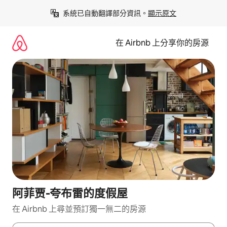
略
系統已自動翻譯部分資訊。
顯示原文
過
以
前
在 Airbnb 上分享你的房源
往
內
容
阿菲贾-夸布雷的度假屋
在 Airbnb 上尋並預訂獨一無二的房源