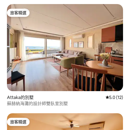
旅客精選
旅客精選
Attaka的別墅
從 12 則評
5.0 (12)
蘇赫納海灘的設計師雙臥室別墅
旅客精選
旅客精選