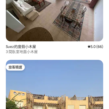
Suez的度假小木屋
從 66 則評
5.0 (66)
3 間臥室地面小木屋
旅客精選
旅客精選