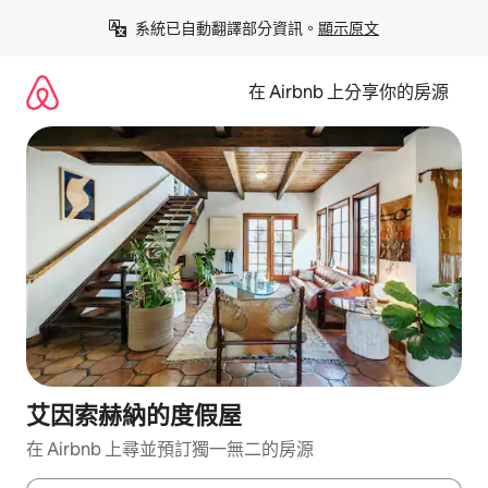
略
系統已自動翻譯部分資訊。
顯示原文
過
以
前
在 Airbnb 上分享你的房源
往
內
容
艾因索赫納的度假屋
在 Airbnb 上尋並預訂獨一無二的房源