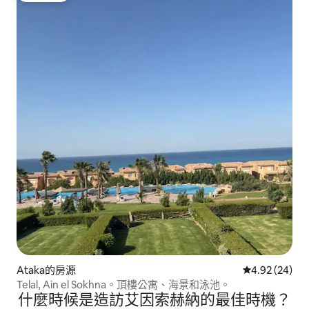
Ataka的房源
從 24 則評價
4.92 (24)
Telal, Ain el Sokhna。頂樓公寓、海景和泳池。
什麼時候是造訪艾因索赫納的最佳時機？