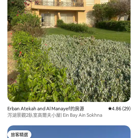
Erban Atekah and Al Manayef的房源
從 29 則評價
4.86 (29)
泻湖景觀2臥室高爾夫小屋| Ein Bay Ain Sokhna
旅客精選
旅客精選