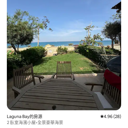
Laguna Bay的房源
從 28 則評價
4.96 (28)
2 臥室海濱小屋•全景豪華海景