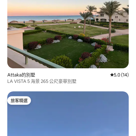
Attaka的別墅
從 14 則評
5.0 (14)
LA VISTA 5 海景 265 公尺豪華別墅
旅客精選
旅客精選