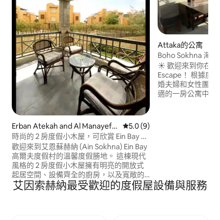
Attaka的公寓
Boho Sokhna 
☀️ 歡迎來到你在Sok
Escape！ 根據度假村規定，僅限家庭、已
婚夫婦和女性團體😊 在 BOHO Sokhn
適的一房公寓中放鬆
Sokhna – Zaaf
一。 享受海灘、泳池、迷人的碼頭、珊瑚
礁和茂密的綠色植
Erban Atekah and Al Manayef
從 9 則評價中獲得 5.0 的平
5.0 (9)
遙。 非常適合寧靜度假、浪漫度假或有趣
的公寓
時尚的 2 房度假小木屋，可欣賞 Ein Bay 度
的海灘一日遊，充
假村的泳池景觀
歡迎來到艾恩蘇赫納 (Ain Sokhna) Ein Bay
擠。
高爾夫度假村的溫馨度假勝地。 這棟現代
風格的 2 房度假小木屋擁有明亮的開放式
起居空間、設備齊全的廚房，以及寬敞的
艾因索赫納最受歡迎的度假屋設備與服務
遮蔭露臺，可欣賞放鬆的泳池和花園景
觀。 主臥室配有一張加大雙人床和一間套
房浴室，而次卧則配有兩張單人床。 可輕
鬆前往泳池、海灘、高爾夫球場和使用旅