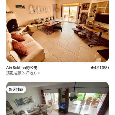
Ain Sokhna的公寓
從 58 則評價
4.91 (58)
遠離喧囂的好地方。
旅客精選
旅客精選