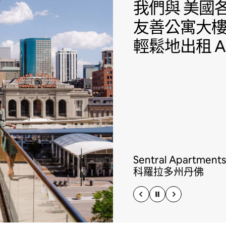
我們與 美國各
我們與
美國各
友善公寓大
輕鬆地出租 Ai
Sentral Apartments
科羅拉多州丹佛