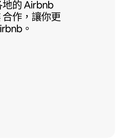
地的 Airbnb 友善公寓大樓 合作
地的 Airbnb
樓
合作，讓你更
rbnb。