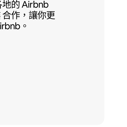
地的 Airbnb 友善公寓大樓 合作
地的 Airbnb
樓
合作，讓你更
rbnb。