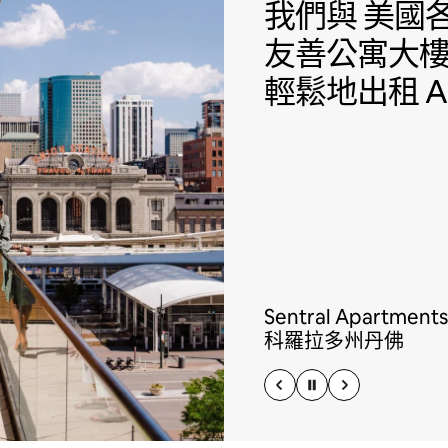
我們與 美國各
我們與
美國各
友善公寓大
輕鬆地出租 Ai
Sentral Apartments
科羅拉多州丹佛