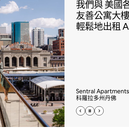
我們與 美國各
我們與
美國各
友善公寓大
輕鬆地出租 Ai
Sentral Apartments
科羅拉多州丹佛