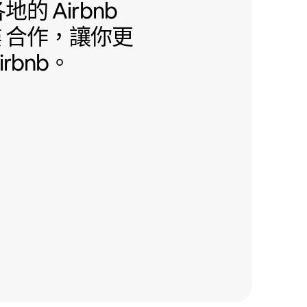
地的 Airbnb 友善公寓大樓 合作
地的 Airbnb
樓
合作，讓你更
rbnb。