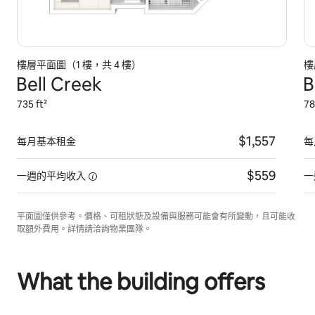
樓層平面圖（1 樓，共 4 樓）
樓
Bell Creek
B
735 ft²
78
$1,557
每月基本租金
每
$559
一週的平均收入
一
平面圖僅供參考。價格、可租狀態及設備與服務可能會有所變動，且可能收
取額外費用。詳情請洽詢物業團隊。
What the building offers