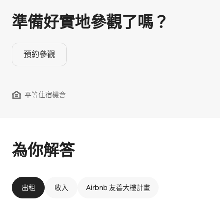
準備好實地參觀⁠了⁠嗎⁠？
預約參觀
平等住宿機會
為你解答
出租
收入
Airbnb 友善大樓計畫