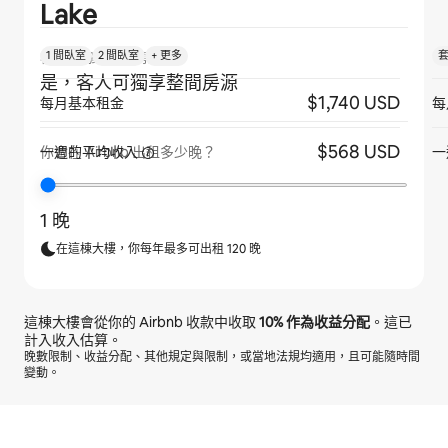
Lake
1 間臥室
2 間臥室
+ 更多
客人是否獨享整間房源？
是，客人可獨享整間房源
$1,740 USD
每月基本租金
每
$568 USD
一週的平均收入
一
你會在 Airbnb 出租多少晚？
1 晚
在這棟大樓，你每年最多可出租 120 晚
這棟大樓會從你的 Airbnb 收款中收取
10%
作為收益分配
。這已
計入收入估算。
晚數限制、收益分配、其他規定與限制，或當地法規均適用，且可能隨時間
變動。
你的每月潛在收入為 $18005