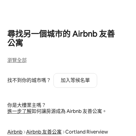
顯示 0 項，共 0 項
尋找另一個城市的 Airbnb 友⁠善
公⁠寓
瀏覽全部
找不到你的城市嗎？
加入等候名單
你是大樓業主嗎？
進⁠一⁠步了⁠解
如何讓房源成為 Airbnb 友善公寓⁠。
Airbnb
Airbnb 友善公寓
Cortland Riverview