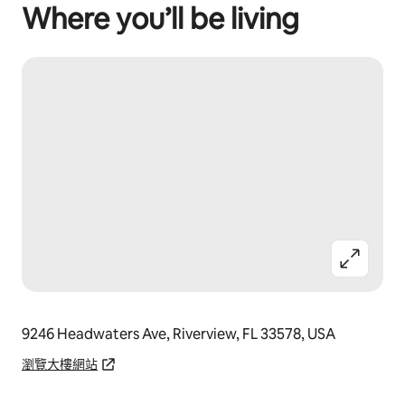
Where you’ll be living
9246 Headwaters Ave, Riverview, FL 33578, USA
瀏覽大樓網站