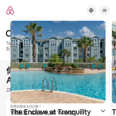
略
過
以
前
往
內
Cortland Riverview
容
Tampa Bay⁠的 Airbnb 友⁠善公⁠寓大⁠樓⁠，可⁠選房⁠型包⁠括1 間
臥室、2 間臥室和3 間臥室
1 / 34
顯示 0 項，共 0 項
你有機會賺取
$
0
TWD
在
Airbnb 出租
了解我們如何估算你的收入
你想出租多大的公寓？
The Enclave at Tranquility
T
1 間臥室
·
$49,341 TWD 起
每月