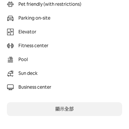
Pet friendly (with restrictions)
Parking on-site
Elevator
Fitness center
Pool
Sun deck
Business center
顯示全部