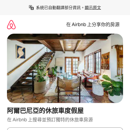
略
系統已自動翻譯部分資訊。
顯示原文
過
以
前
在 Airbnb 上分享你的房源
往
內
容
阿爾巴尼亞的休旅車度假屋
在 Airbnb 上搜尋並預訂獨特的休旅車房源