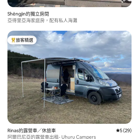
Shëngjin的獨立房間
亞得里亞海家庭房，配有私人海灘
旅客精選
旅客精選榜首
Rinas的露營車／休旅車
從 29 則
5 (29)
阿爾巴尼亞的露營車出租- Uhuru Campers