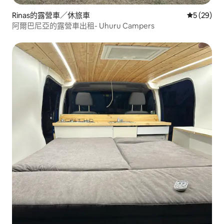
Rinas的露營車／休旅車
從 29 則
5 (29)
阿爾巴尼亞的露營車出租- Uhuru Campers