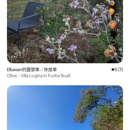
Elbasan的露營車／休旅車
從 7 則
5 (7)
Olive - Villa Lugina in Fushe Buall