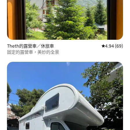
Theth的露營車／休旅車
從 69 則評價
4.94 (69)
固定的露營車，美妙的全景