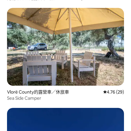
Vlorë County的露營車／休旅車
從 29 則評價
4.76 (29)
Sea Side Camper