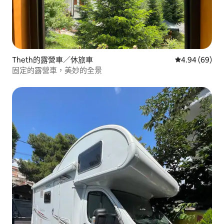
Theth的露營車／休旅車
從 69 則評價
4.94 (69)
固定的露營車，美妙的全景