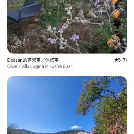
Elbasan的露營車／休旅車
從 7 則
5 (7)
Olive - Villa Lugina in Fushe Buall