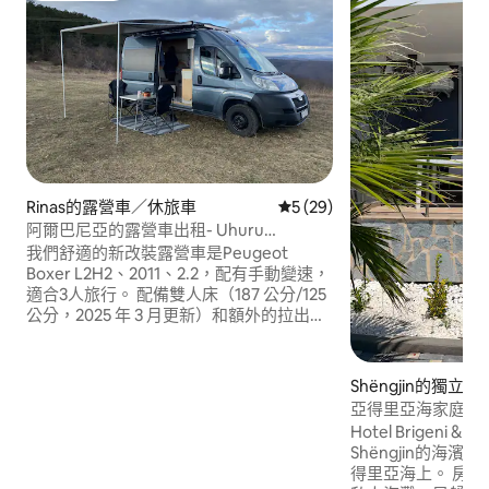
Rinas的露營車／休旅車
從 29 則評價中獲得 5 的平均
5 (29)
阿爾巴尼亞的露營車出租- Uhuru
Campers
我們舒適的新改裝露營車是Peugeot
Boxer L2H2、2011、2.2，配有手動變速，
適合3人旅行。 配備雙人床（187 公分/125
公分，2025 年 3 月更新）和額外的拉出式
床（變成用餐區域）、衣櫃、設備齊全的
廚房、12V 冰箱、瓦斯爐、室內淋浴間、
便攜式馬桶、淡水和灰水存放。 它由
Shëngjin的獨立房
330wp太陽能板供電，配有1kw 12/24w逆
亞得里亞海家庭房
變器。 還有一個12V屋頂通風口和一個柴
Hotel Brigeni & 
油加熱器。
Shëngjin的海
得里亞海上。 房