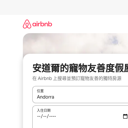
略
過
以
前
往
內
容
安道爾的寵物友善度假
在 Airbnb 上搜尋並預訂寵物友善的獨特房源
位置
如有搜尋結果，瀏覽內容時請使用上下箭頭，或輕
入住日期