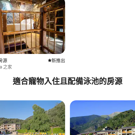
的房源
新住處
新推出
ola 之家
適合寵物入住且配備泳池的房源