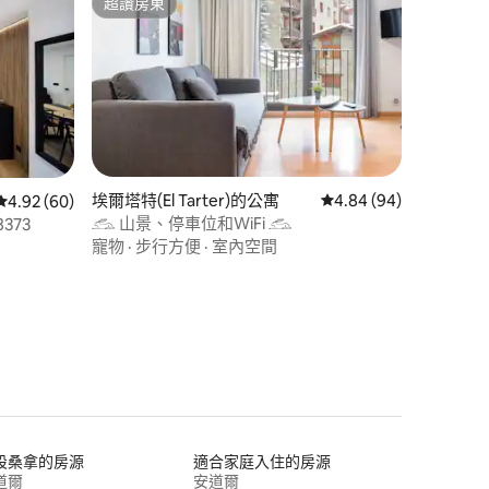
超讚房東
超讚房東
埃爾塔特(El Tarter)的公寓
從 94 則評價中獲得 4.
4.84 (94)
從 60 則評價中獲得 4.92 的平均評分（滿分 5 分）
4.92 (60)
𓃹 山景、停車位和WiFi 𓃹
373
 分）
寵物
·
步行方便
·
室內空間
設桑拿的房源
適合家庭入住的房源
道爾
安道爾