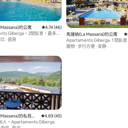
.77 的平均評分（滿分 5 分）
 Massana)的公寓
從 46 則評價中獲得 4.74 的平均評分（滿分 5
4.74 (46)
ments Giberga。2間臥室，最多可
馬薩納(La Massana)的公寓
從
價比
·
退房
Apartaments Giberga. 1 間臥
寵物
·
步行方便
·
安靜
 Massana)的私有公
從 45 則評價中獲得 4.69 的平均評分（滿分 5
4.69 (45)
。Apartaments Giberga
63 的平均評分（滿分 5 分）
·
廚房
·
衛浴