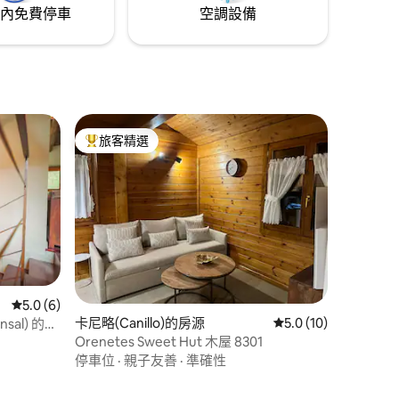
內免費停車
空調設備
旅客精選
旅客精選榜首
 分）
從 6 則評價中獲得 5.0 的平均評分（滿分 5 分）
5.0 (6)
卡尼略(Canillo)的房源
從 10 則評價中獲得 
5.0 (10)
insal) 的景
Orenetes Sweet Hut 木屋 8301
停車位
·
親子友善
·
準確性