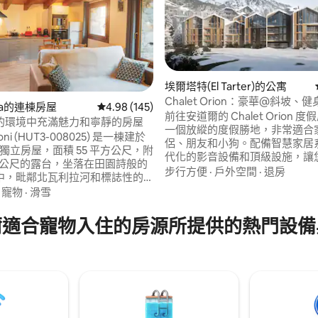
埃爾塔特(El Tarter)的公寓
Chalet Orion：豪華@斜坡、
99 的平均評分（滿分 5 分）
nga的連棟房屋
從 145 則評價中獲得 4.98 的平均評分（滿分 5
4.98 (145)
暖、泳池
前往安道爾的 Chalet Orion 
的環境中充滿魅力和寧靜的房屋
一個放縱的度假勝地，非常適合
 Toni (HUT3-008025) 是一棟建於
侶、朋友和小狗。配備智慧家居
年的獨立房屋，面積 55 平方公尺，附
代化的影音設備和頂級設施，讓
平方公尺的露台，坐落在田園詩般的
態奢華：泳池、水療中心、健身
步行方便
·
戶外空間
·
退房
中，毗鄰北瓦利拉河和標誌性的
驚嘆的山景。配備先進的辦公設
您的住宿體驗更加完美，讓您放
·
寵物
·
滑雪
工作。配有豪華床鋪和優雅的義
此外，其地理位置非常適合騎自
浴室，可容納六人入住。距離滑
步旅行、打高爾夫球，尤其是滑
爾適合寵物入住的房源所提供的熱門設備
幾步之遙，靠近時尚俱樂部和免
阿爾卡利斯湖僅15分鐘，距離帕爾
包括3個地下停車位和滑雪儲物
距離Funicamp (Granvalira)
得無憂無慮。
。