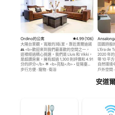
Ordino的公寓
從 106 則評價中獲得 4.
4.99 (106)
Ansalo
大陽台景觀，寬敞的3臥室，靠近奧爾迪諾
田園詩般
👥 <b>歡迎來到我們最喜歡的空間之一，
L'Era de
這裡經過精心挑選，我們是 Lluis 和 Vikki，
2020 
是超讚房東，擁有超過 1,300 則評價和 4.91
帶 10 
分的評分</b> 🌟 <b>亮點</b> • 從陽臺欣
自然環境
賞全景景觀 • 免費停車位 + 私人車庫 •設備
鐵路，讓
步行方便
·
寵物
·
衛浴
戶外空間
齊全的廚房 • 靠近大眾交通工具 • 24小時用
鬆身心。
戶支援 🏷 <b>非常適合</b> 情侶 • 家庭 •
行車、徒
安道
數位遊牧族 • 自然愛好者 • <b>趕緊預訂，
雪，距離
熱門週別很快就被訂滿了！</b>
纜車僅5分鐘，
僅15分鐘