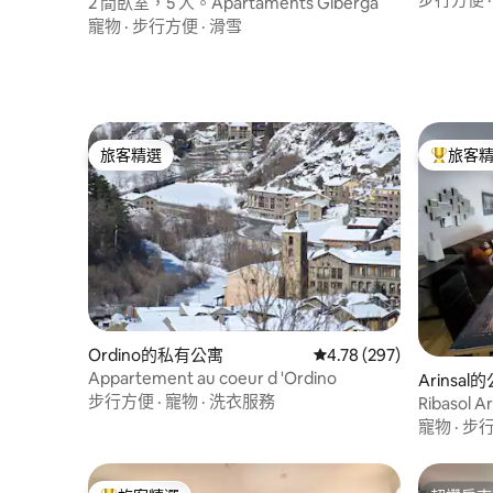
寓
2 間臥室，5 人。Apartaments Giberga
寵物
·
步行方便
·
滑雪
旅客精選
旅客
旅客精選
旅客精選
Ordino的私有公寓
從 297 則評價中獲得 4.
4.78 (297)
Appartement au coeur d 'Ordino
Arinsal
步行方便
·
寵物
·
洗衣服務
Ribasol A
寵物
·
步