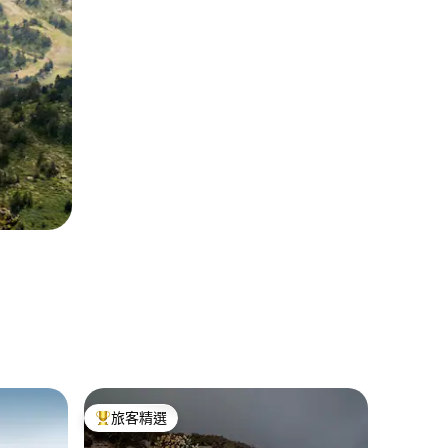
埃爾塔特(E
旅客精選
超讚房
旅客精選榜首
超讚房
木屋
山坡景觀