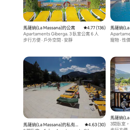
馬薩納(La Massana)的公寓
從 136 則評價中獲得 4
4.77 (136)
馬薩納(La
Apartaments Giberga. 3 臥室公寓 6 人
Aparta
入住5人
步行方便
·
戶外空間
·
安靜
寵物
·
性
馬薩納(La
寓
3間臥室，6人
馬薩納(La Massana)的私有公
從 30 則評價中獲得 4.
4.63 (30)
步行方便