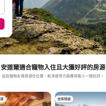
安道爾適合寵物入住且大獲好評的房源
這些寵物友善房源在位置、乾淨度等方面獲得客人一致好評。
精選
旅客精選
榜首
旅客精選