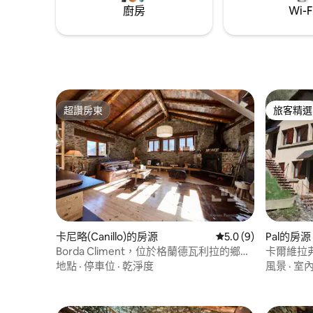
廚房
Wi-F
超讚房東
旅客精選
超讚房東
旅客精選
卡尼略(Canillo)的房源
從 9 則評價中獲得 5
5.0 (9)
Pal的房源
Borda Climent，位於格蘭德瓦利拉的鄉村
卡爾維拉弗蘭
豪華度假村
地點
·
停車位
·
乾淨度
風景
·
室