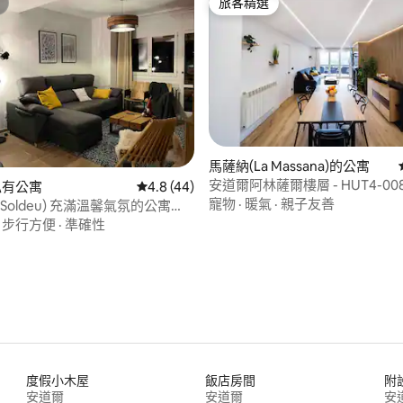
旅客精選
旅客精選
.0 的平均評分（滿分 5 分）
馬薩納(La Massana)的公寓
安道爾阿林薩爾樓層 - HUT4-008
的私有公寓
從 44 則評價中獲得 4.8 的平均評分（滿分 5
4.8 (44)
寵物
·
暖氣
·
親子友善
Soldeu) 充滿溫馨氣氛的公寓
舒適
·
步行方便
·
準確性
度假小木屋
飯店房間
附
安道爾
安道爾
安