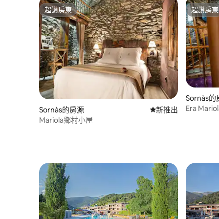
超讚房東
超讚房東
超讚房東
超讚房東
Sornàs
Era Mari
Sornàs的房源
新住處
新推出
Mariola鄉村小屋