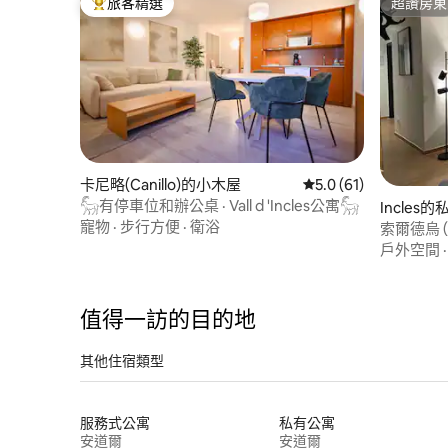
旅客精選
超讚房東
旅客精選榜首
超讚房東
卡尼略(Canillo)的小木屋
從 61 則評價中獲得 5
5.0 (61)
𓃵有停車位和辦公桌 · Vall d 'Incles公寓𓃵
Incles
寵物
·
步行方便
·
衛浴
索爾德烏 (
——極致
戶外空間
值得一訪的目的地
其他住宿類型
服務式公寓
私有公寓
安道爾
安道爾