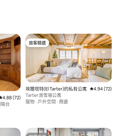
旅客精選
旅客精選
埃爾塔特(El Tarter)的私有公寓
從 72 則評價中獲得 4
4.94 (72)
Tarter滑雪場公寓
從 72 則評價中獲得 4.88 的平均評分（滿分 5 分）
4.88 (72)
寵物
·
戶外空間
·
周邊
個陽台
 分）