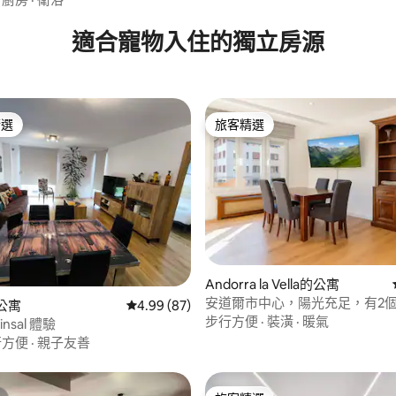
適合寵物入住的獨立房源
精選
旅客精選
榜首
旅客精選
Andorra la Vella的公寓
78 的平均評分（滿分 5 分）
安道爾市中心，陽光充足，有2
的公寓
從 87 則評價中獲得 4.99 的平均評分（滿分 5
4.99 (87)
步行方便
·
裝潢
·
暖氣
rinsal 體驗
行方便
·
親子友善