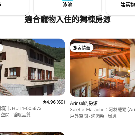
i
泳池
建築物
適合寵物入住的獨棟房源
旅客精選
旅客精選
.0 的平均評分（滿分 5 分）
從 69 則評價中獲得 4.96 的平均評分（滿分 5
4.96 (69)
Arinsal的房源
卡 HUT4-005673
Xalet el Mallador：阿林薩爾 (Ar
內空間
·
睡眠品質
觀和露臺
戶外空間
·
烤肉架
·
周邊