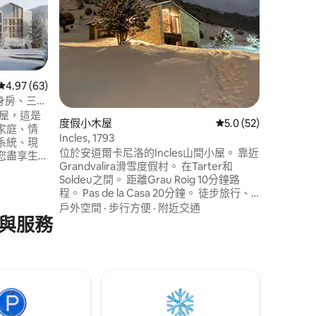
您可以進出整間房
室（ 1間
方米和8
正的私人車庫） ￫設備
碗機 俯仰 ￫步行10分鐘即可抵達
戶外空間
GRANDVALIR
尺）雜貨店、
從 63 則評價中獲得 4.97 的平均評分（滿分 5 分）
4.97 (63)
我們最多接受6人
健身房、三溫
 分）
Alquile
度假屋，這是
度假小木屋
從 52 則評價中獲得 
5.0 (52)
家庭、情
Incles, 1793
系統、現
位於安道爾卡尼洛的Incles山間小屋。 靠近
您盡享生
Grandvalira滑雪度假村。 在Tarter和
房和令人
Soldeu之間。 距離Grau Roig 10分鐘路
備，適合
程。 Pas de la Casa 20分鐘。 徒步旅行、
大利瓷磚
雪地追逐、滑雪、美食、Caldea 20分鐘路
戶外空間
·
步行方便
·
附近交通
雪纜車僅
與服務
程。 進出山地滑雪。 在雪地時，步行5分鐘
稅購物。
即可抵達小屋。 按需提供個人化服務：早
櫃，讓您住
餐、禮賓服務、客房清潔等 HUT: 1-
008007