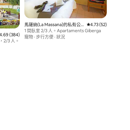
馬薩納(La Massana)的私有公
從 52 則評價中獲得 4
4.73 (52)
 分）
寓
1 間臥室 2/3 人。Apartaments Giberga
 384 則評價中獲得 4.69 的平均評分（滿分 5 分）
4.69 (384)
寵物
·
步行方便
·
狀況
室，2/3 人。
 分）