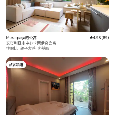
Muratpaşa的公寓
從 89 則評價
4.98 (89)
安塔利亞市中心卡萊伊奇公寓
性價比
·
親子友善
·
舒適度
旅客精選
旅客精選