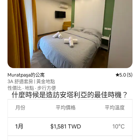
Muratpaşa的公寓
從 5 則評價
5.0 (5)
3A 舒適套房 | 黃金地點
性價比
·
地點
·
步行方便
什麼時候是造訪安塔利亞的最佳時機？
月份
平均價格
平均溫度
1月
$1,581 TWD
10°C