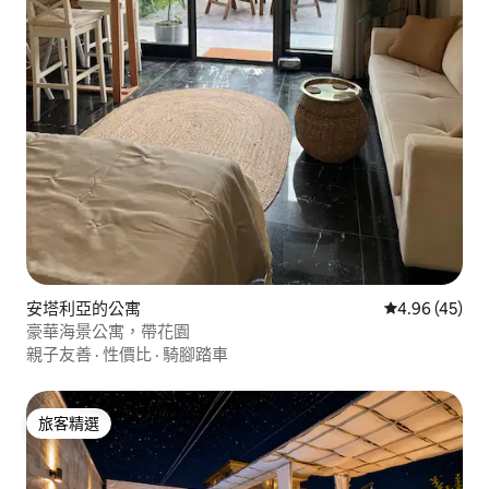
安塔利亞的公寓
從 45 則評價
4.96 (45)
豪華海景公寓，帶花園
親子友善
·
性價比
·
騎腳踏車
旅客精選
旅客精選