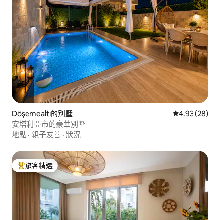
Döşemealtı的別墅
從 28 則評價
4.93 (28)
安塔利亞市的豪華別墅
地點
·
親子友善
·
狀況
旅客精選
旅客精選榜首