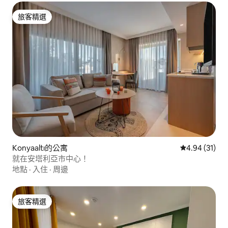
旅客精選
旅客精選
Konyaaltı的公寓
從 31 則評價
4.94 (31)
就在安塔利亞市中心！
地點
·
入住
·
周邊
旅客精選
旅客精選