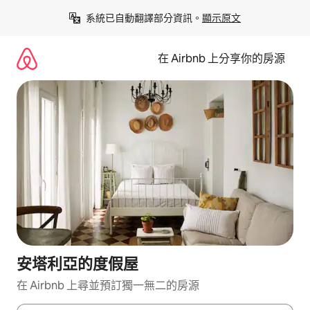
略
系統已自動翻譯部分資訊。
顯示原文
過
以
前
在 Airbnb 上分享你的房源
往
內
容
安塔利亞的度假屋
在 Airbnb 上尋並預訂獨一無二的房源