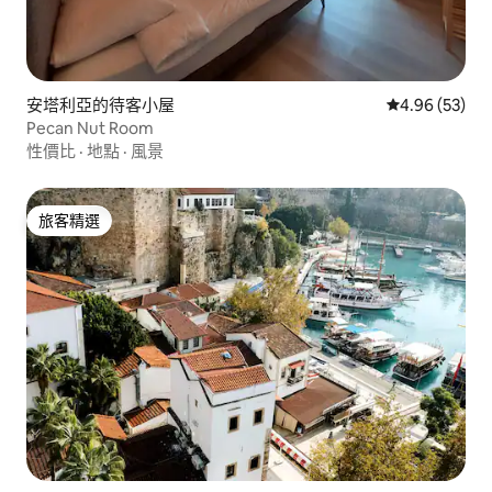
安塔利亞的待客小屋
從 53 則評價
4.96 (53)
Pecan Nut Room
性價比
·
地點
·
風景
旅客精選
旅客精選