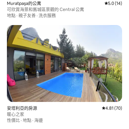
Muratpaşa的公寓
從 14 則評
5.0 (14)
可欣賞海景和舊城區景觀的 Central 公寓
地點
·
親子友善
·
洗衣服務
安塔利亞的房源
從 70 則評價
4.81 (70)
暖心之家
性價比
·
地點
·
海邊