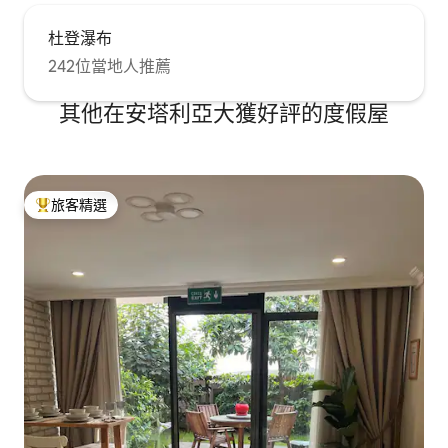
杜登瀑布
242位當地人推薦
其他在安塔利亞大獲好評的度假屋
旅客精選
旅客精選榜首