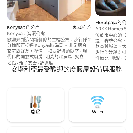
Muratpaşa的公寓
Konyaaltı的公寓
從 17 則評價中獲得 5.0 的平
5.0 (17)
ARKK Homes 
Konyaaltı 海濱公寓
2 分鐘路程
位於市中心的 12
歡迎來到這間新翻修的二樓公寓，步行僅 2
適、奢華公寓，配
分鐘即可抵達 Konyaaltı 海灘。 非常適合
欣賞舊城鎮、大海
家庭或好友，配備： -2間舒適的臥室 - 現
步行 3 分鐘即可抵
代化的開放式廚房 -明亮的起居區 -獨立的
即可抵達碼頭，步行
性價比
·
地點
·
暖氣
陽台 黃金地段，您靠近： - Konyaaltı海灘
地點
·
親子友善
·
舒適度
Mermerli 海灘
公園 -安塔利亞水族館 -杜登瀑布 -當地市
安塔利亞最受歡迎的度假屋設備與服務
距離老城入口哈德良門 (
場和餐廳 為甚麼選擇這裏？ -步行2分鐘即
100 公尺。 距離懷
可抵達海灘 -寬敞的空間，現代的舒適感 -
往機場的地鐵站距離
位於中心地段，但很安靜 -探索安塔利亞最
棒的景點 歡迎入住！
廚房
Wi-Fi