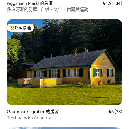
Aggsbach Markt的房源
從 34 則評價
4.91 (34)
多瑙河畔的房屋 - 自然、文化、休閒與運動
旅客精選
旅客精選榜首
Gaupmannsgraben的房源
從 23 則
5 (23)
Teichhaus im Annental