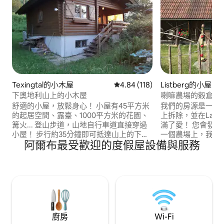
Texingtal的小木屋
從 118 則評價中獲得 4.84 的平
4.84 (118)
Listberg的小屋
下奧地利山上的小木屋
喇嘛農場的穀倉
舒適的小屋，放鬆身心！ 小屋有45平方米
我們的房源是一個（
的起居空間、露臺、1000平方米的花園、
上拆除，並在Lamaw
篝火... 登山步道，山地自行車道直接穿過
滿了愛！ 您會發
小屋！ 步行約35分鐘即可抵達山上的下一
一個農場上，我們
阿爾布最受歡迎的度假屋設備與服務
個小屋 Place St.Gotthard 800米（含旅
靜但古怪的地方，
館）位置Texing ca.3公裏（含面包店、加
感覺。 我們的地區「M
油站、Adeg Market、咖啡館、旅館、披
爾卑斯山的美麗山
薩店等） 我的養蜂人K (r) asser Bio Honey
達美妙的徒步旅行
的財產裡有幾個蜂羣，這也讓它有機會在
Stift Melk和Wac
工作中觀賞！
廚房
Wi-Fi