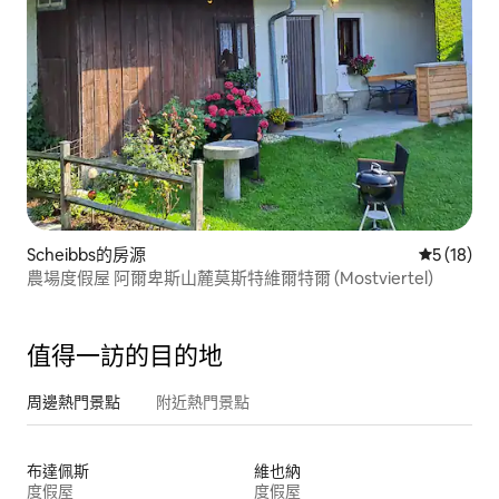
Scheibbs的房源
從 18 則
5 (18)
農場度假屋 阿爾卑斯山麓莫斯特維爾特爾 (Mostviertel)
值得一訪的目的地
周邊熱門景點
附近熱門景點
布達佩斯
維也納
度假屋
度假屋