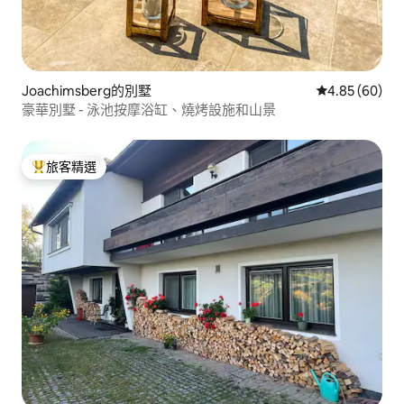
Joachimsberg的別墅
從 60 則評價
4.85 (60)
豪華別墅 - 泳池按摩浴缸、燒烤設施和山景
旅客精選
旅客精選榜首