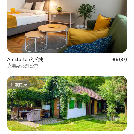
Amstetten的公寓
從 37 則
5 (37)
克裏斯蒂娜公寓
超讚房東
超讚房東