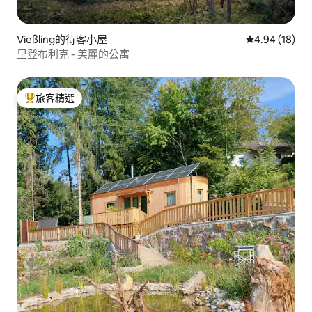
Vießling的待客小屋
從 18 則評價
4.94 (18)
里登布利克 - 美麗的公寓
旅客精選
旅客精選榜首