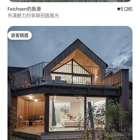
Feichsen的房源
從 28 則
5 (28)
充滿魅力的寧靜田園風光
旅客精選
旅客精選