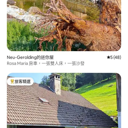
Neu-Gerolding的迷你屋
從 48 則
5 (48)
Rosa Maria 房車，一張雙人床，一張沙發
旅客精選
旅客精選榜首