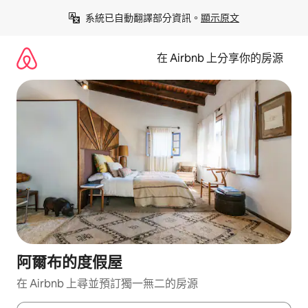
略
系統已自動翻譯部分資訊。
顯示原文
過
以
前
在 Airbnb 上分享你的房源
往
內
容
阿爾布的度假屋
在 Airbnb 上尋並預訂獨一無二的房源