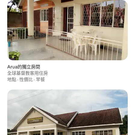
Arua的獨立房間
全球基督教客用住房
地點
·
性價比
·
早餐