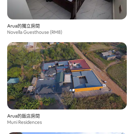
Arua的獨立房間
Novella Guesthouse (RM8)
Arua的飯店房間
Muni Residences