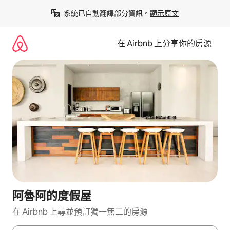
略
系統已自動翻譯部分資訊。
顯示原文
過
以
前
在 Airbnb 上分享你的房源
往
內
容
阿魯阿的度假屋
在 Airbnb 上尋並預訂獨一無二的房源