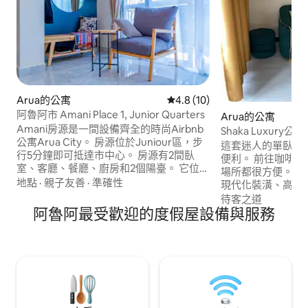
Arua的公寓
從 10 則評價中獲得 4.8 的平
4.8 (10)
阿魯阿市 Amani Place 1, Junior Quarters
Arua的公寓
Amani房源是一間設備齊全的時尚Airbnb
Shaka Luxury公寓
公寓Arua City。 房源位於Juniour區，步
這套迷人的單臥室
行5分鐘即可抵達市中心。 房源有2間臥
便利。 前往咖啡
室、客廳、餐廳、廚房和2個陽臺。 它位於
場所都很方便。 
一樓的4個單位牆壁圍欄公寓內。 有安
地點
·
親子友善
·
準確性
現代化裝潢、高速 W
全、免費的停車位供您停車。 55英寸電
房，讓您輕鬆享受
待客之道
視、無限網路和Netflix訂閱。4座餐具套
阿魯阿最受歡迎的度假屋設備與服務
驗充滿活力的都市
裝。 用於烹飪的瓦斯和電力。 洗衣機、冰
地窗可欣賞令人驚
箱等。
放式設計和寬敞的