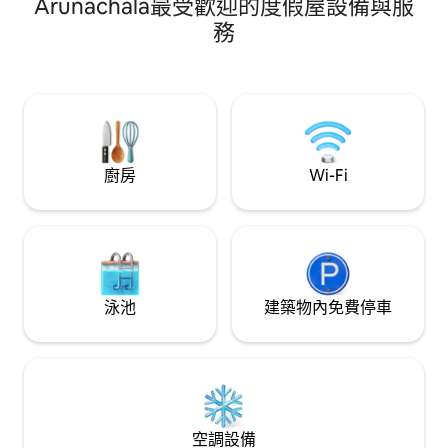
Arunachala最受歡迎的度假屋設備與服
Ramanasramam、Y
適合靈修旅客、吉里瓦拉姆步行者以及任
ashram🚶 靠近好餐廳、汽車站和商店。
何尋求寧靜度假的人。
務
🛌在giri prada
房客可以在矯形床上舒適地
備精良的廚房、舒適
豐富您在此的時間。 🙏Athithi De
Bhava🙏
廚房
Wi-Fi
泳池
建築物內免費停車
空調設備