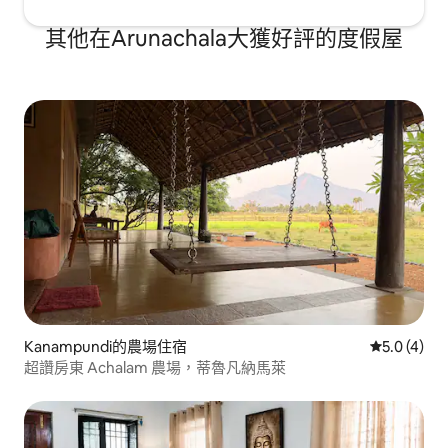
其他在Arunachala大獲好評的度假屋
Kanampundi的農場住宿
從 4 則評價
5.0 (4)
超讚房東 Achalam 農場，蒂魯凡納馬萊