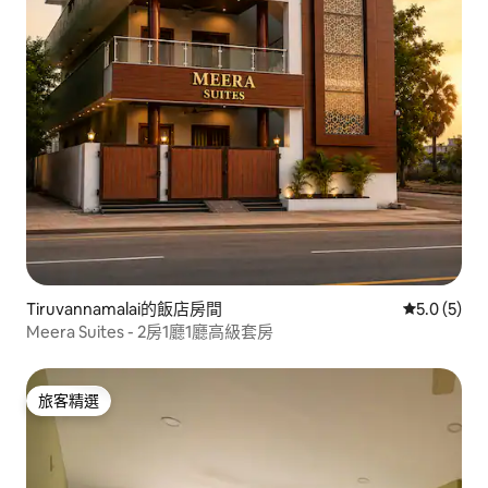
Tiruvannamalai的飯店房間
從 5 則評價
5.0 (5)
Meera Suites - 2房1廳1廳高級套房
旅客精選
旅客精選