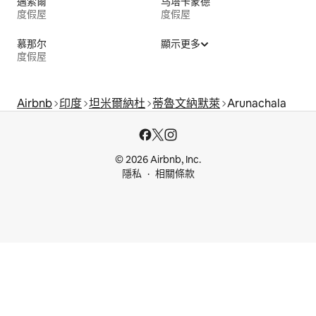
邁索爾
乌塔卡蒙德
度假屋
度假屋
慕那尔
顯示更多
度假屋
Airbnb
印度
坦米爾納杜
蒂魯文納默萊
Arunachala
© 2026 Airbnb, Inc.
隱私
相關條款