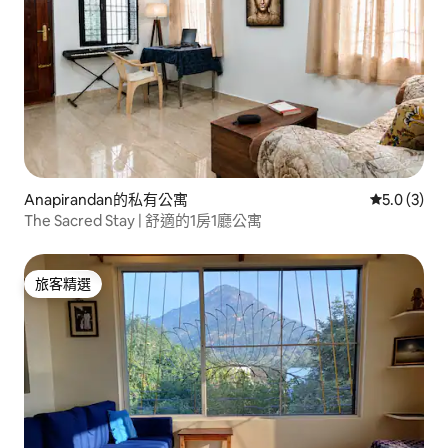
Anapirandan的私有公寓
從 3 則評價
5.0 (3)
The Sacred Stay | 舒適的1房1廳公寓
旅客精選
旅客精選