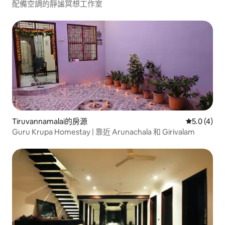
配備空調的靜謐冥想工作室
Tiruvannamalai的房源
從 4 則評價
5.0 (4)
Guru Krupa Homestay | 靠近 Arunachala 和 Girivalam