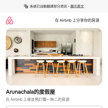
略
系統已自動翻譯部分資訊。
顯示原文
過
以
前
在 Airbnb 上分享你的房源
往
內
容
Arunachala的度假屋
在 Airbnb 上尋並預訂獨一無二的房源