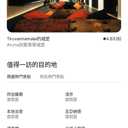
Tiruvannamalai的城堡
從 8 則評價
4.63 (8)
Aruna別墅豪華城堡
值得一訪的目的地
周邊熱門景點
附近熱門景點
邦加羅爾
清奈
度假屋
度假屋
本地治里
瓦亞納德
度假屋
度假屋