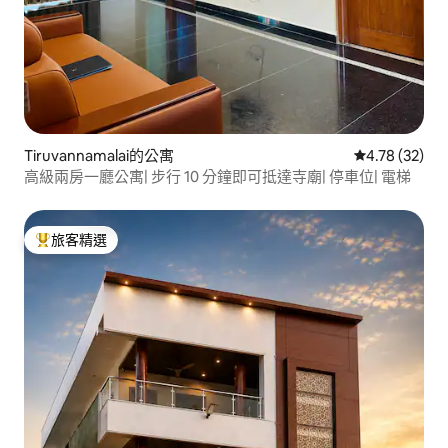
Tiruvannamalai的公寓
從 32 則評價
4.78 (32)
高級兩房一廳公寓| 步行 10 分鐘即可抵達寺廟| 停車位| 電梯
旅客精選
旅客精選榜首