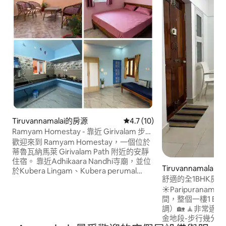
Tiruvannamalai的房源
從 10 則評價中獲得 4.7 的平
4.7 (10)
Ramyam Homestay - 靠近 Girivalam 步道
的房源
歡迎來到 Ramyam Homestay，一個位於
蒂魯瓦納馬萊 Girivalam Path 附近的安靜
住宿。 靠近Adhikaara Nandhi寺廟，並位
Tiruvannamalai
於Kubera Lingam、Kubera perumal
舒適的全1BHK房
kovil、Idukku Pillayar Kovil和Chandra
Ramanashram ）
☀️Paripuran
Lingam附近。 這間位於二樓的民宿坐落在
間，整個一樓1 BHK
一個安靜、不太擁擠、適合家庭入住的住
調）🏡 🧘非常適合靈性Sadhana🙏。 🦚黃
宅區，提供舒適放鬆的氛圍，還有美麗的
金地段-步行幾分
露臺，可欣賞阿魯納查拉山的景色，非常