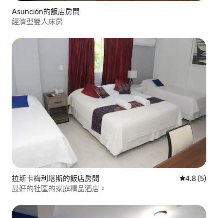
Asunción的飯店房間
經濟型雙人床房
拉斯卡梅利塔斯的飯店房間
從 5 則評價
4.8 (5)
最好的社區的家庭精品酒店。