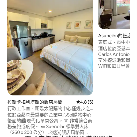
Asunción的飯店
家庭式、市中心、
酒店位於亞鬆森（ As
Carlos Antoni
室外遊泳池和單點
WiFi和每日早餐。 入住此房源的房客可以
享受24小時前臺、
費提供每日清潔服務。 大都會大
Gran Hotel Pa
的市中心距離500
位。
拉斯卡梅利塔斯的飯店房間
從 5 則評價中獲得 4.8 的平
4.8 (5)
行政工作室，距離太陽購物中心僅幾步之
遙
位於亞鬆森最重要的企業中心Sol購物中心
後面的🏙️現代化單間公寓。 👔 非常適合商
務差旅或度假。 🛏️ Sueñolar 標準雙人床
（260 x 200 公分） 🌙遮光飯店風格窗