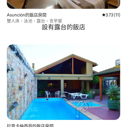
Asunción的飯店房間
從 11 則評價
3.73 (11)
雙人床、泳池、露台、含早餐
設有露台的飯店
拉恩卡納西翁的飯店房間