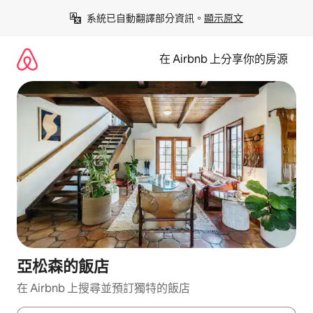
略
系統已自動翻譯部分資訊。
顯示原文
過
以
前
在 Airbnb 上分享你的房源
往
內
容
亞松森的飯店
在 Airbnb 上搜尋並預訂獨特的飯店