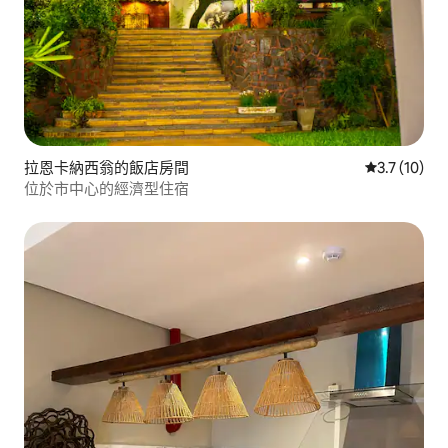
拉恩卡納西翁的飯店房間
從 10 則評
3.7 (10)
位於市中心的經濟型住宿