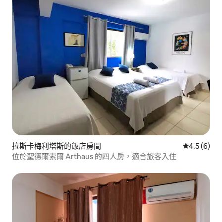
拉斯卡梅利塔斯的飯店房間
從 6 則評價
4.5 (6)
位於聖德爾索爾 Arthaus 的四人房，適合旅客入住