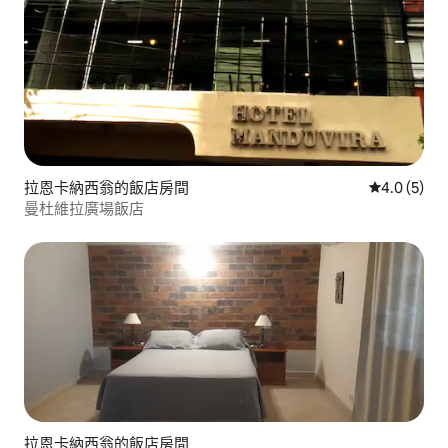
拉恩卡納西翁的飯店房間
從 5 則評價
4.0 (5)
曼杜維拉廣場飯店
拉恩卡納西翁的飯店房間