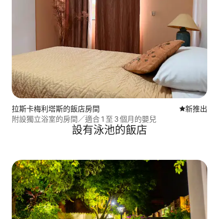
拉斯卡梅利塔斯的飯店房間
新住處
新推出
附設獨立浴室的房間／適合 1 至 3 個月的嬰兒
設有泳池的飯店