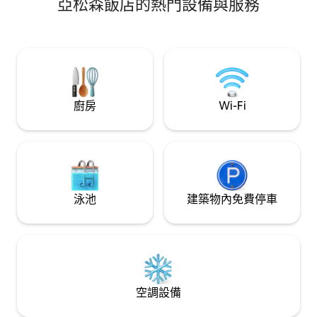
亞松森飯店的熱門設備與服務
簾，白天光線無法透過，非常適合在夜間
工作和白天休息的人。 👩‍💻可免費使用大
樓的露臺、共同工作空間和會議室。 🍽️ -
備品齊全的廚房 🍖 社交燒烤需額外收費，
與接待處協調。 🛡️ 24 小時保全。
廚房
Wi-Fi
泳池
建築物內免費停車
空調設備