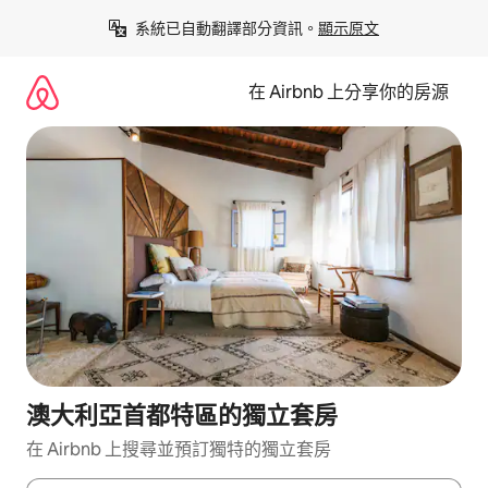
略
系統已自動翻譯部分資訊。
顯示原文
過
以
前
在 Airbnb 上分享你的房源
往
內
容
澳大利亞首都特區的獨立套房
在 Airbnb 上搜尋並預訂獨特的獨立套房