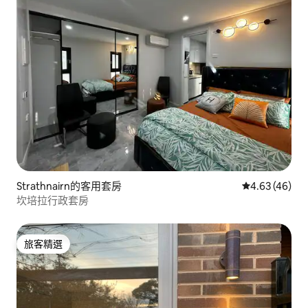
Strathnairn的客用套房
從 46 則評價
4.63 (46)
坎培拉行政套房
旅客精選
旅客精選