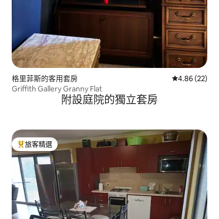
格里菲斯的客用套房
從 22 則評價
4.86 (22)
Griffith Gallery Granny Flat
附設庭院的獨立套房
旅客精選
旅客精選榜首