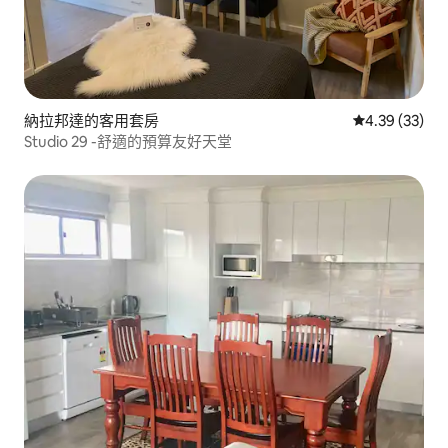
納拉邦達的客用套房
從 33 則評價
4.39 (33)
Studio 29 -舒適的預算友好天堂