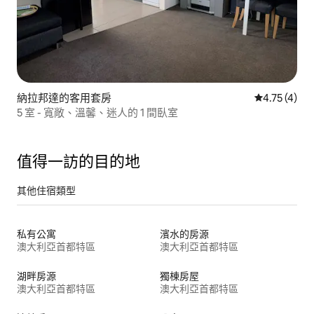
納拉邦達的客用套房
從 4 則評價
4.75 (4)
5 室 - 寬敞、溫馨、迷人的 1 間臥室
值得一訪的目的地
其他住宿類型
私有公寓
濱水的房源
澳大利亞首都特區
澳大利亞首都特區
湖畔房源
獨棟房屋
澳大利亞首都特區
澳大利亞首都特區