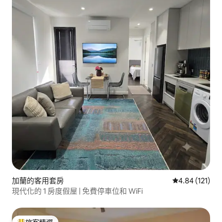
加蘭的客用套房
從 121 則評價
4.84 (121)
現代化的 1 房度假屋 | 免費停車位和 WiFi