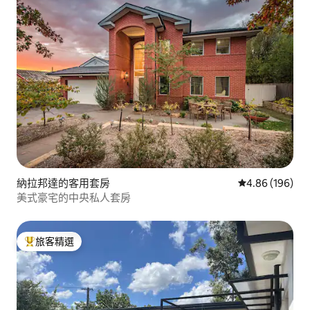
納拉邦達的客用套房
從 196 則評價
4.86 (196)
美式豪宅的中央私人套房
旅客精選
旅客精選榜首