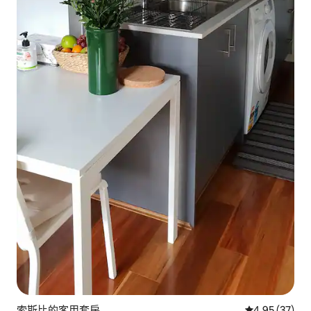
索斯比的客用套房
從 37 則評價
4.95 (37)