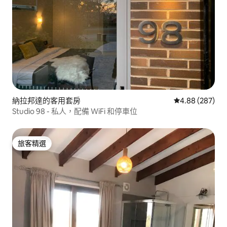
納拉邦達的客用套房
從 287 則評價
4.88 (287)
Studio 98 - 私人，配備 WiFi 和停車位
旅客精選
旅客精選