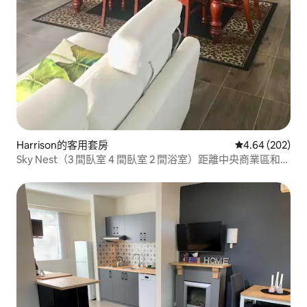
Harrison的客用套房
從 202 則評價
4.64 (202)
Sky Nest（3 間臥室 4 間臥室 2 間浴室）距離中央商業區和機
場 15 分鐘