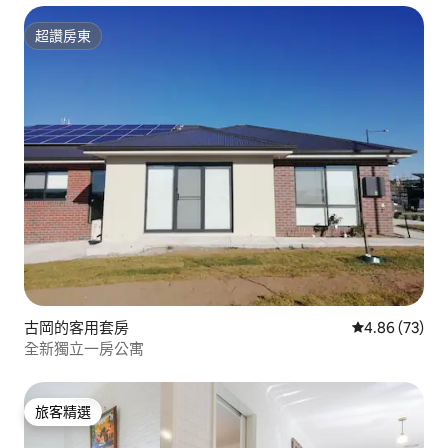
超讚房東
超讚房東
古岡的客用套房
從 73 則評價
4.86 (73)
全新獨立一房公寓
旅客精選
旅客精選