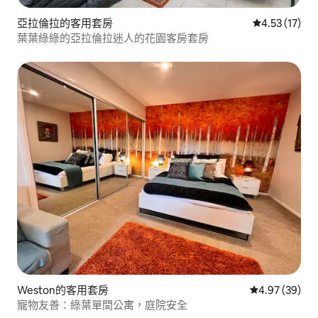
亞拉倫拉的客用套房
從 17 則評價
4.53 (17)
葉葉綠綠的亞拉倫拉迷人的花園客房套房
Weston的客用套房
從 39 則評價
4.97 (39)
寵物友善：綠葉單間公寓，庭院安全