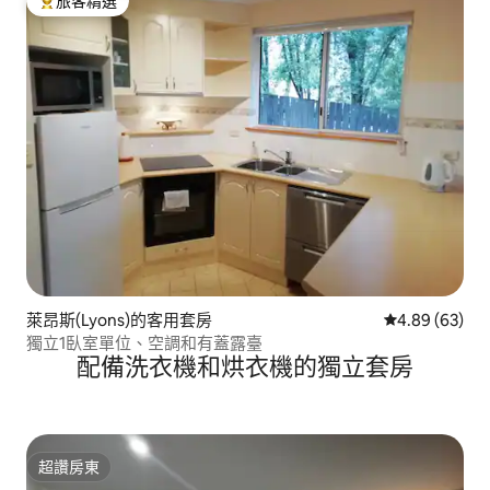
旅客精選
旅客精選榜首
萊昂斯(Lyons)的客用套房
從 63 則評價
4.89 (63)
獨立1臥室單位、空調和有蓋露臺
配備洗衣機和烘衣機的獨立套房
超讚房東
超讚房東