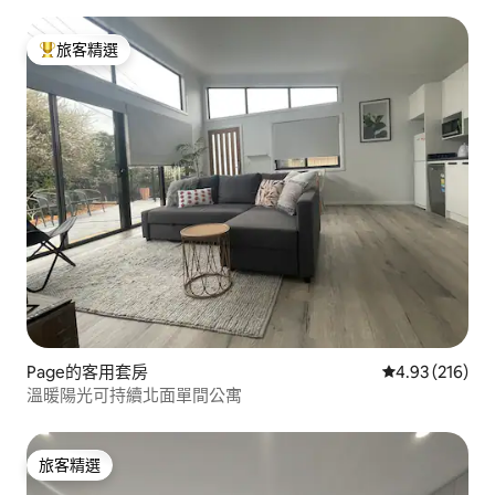
旅客精選
旅客精選榜首
Page的客用套房
從 216 則評價
4.93 (216)
溫暖陽光可持續北面單間公寓
旅客精選
旅客精選