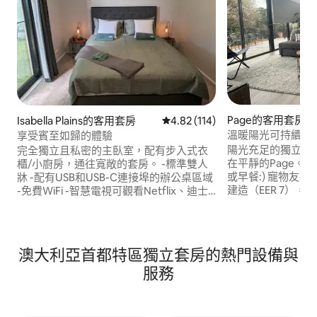
Page的客用套房
Isabella Plains的客用套房
從 114 則評價中獲得 4.82 的平
4.82 (114)
溫暖陽光可持續北
享受賓至如歸的體驗
陽光充足的獨立1臥室
完全獨立且私密的主臥室，配有步入式衣
在平靜的Page。
櫃/小廚房，通往寬敞的套房。 -標準雙人
或早餐:) 寵物友
牀 -配有USB和USB-C連接埠的辦公桌區域
建造（EER 7），
-免費WiFi -智慧電視可觀看Netflix、迪士
道和自然帶停車位
尼 -小廚房：吧台冰箱、微波爐、空氣炸
巴士站。 可搭乘 U
鍋、水壺、烤麵包機、空氣炸鍋 熨鬥和燙
即可抵達 Westfield
衣板 -浴室洗漱用品 - 反向加熱空調 非常適
Ginninderra 
合商務差旅、家庭參觀或雪地一日遊！ 冬
澳大利亞首都特區獨立套房的熱門設備與
抵達中央商業區、Fl
季-距離Jindabyne 1小時50分鐘車程，距
服務
離Perisher滑雪場2小時20分鐘車程。