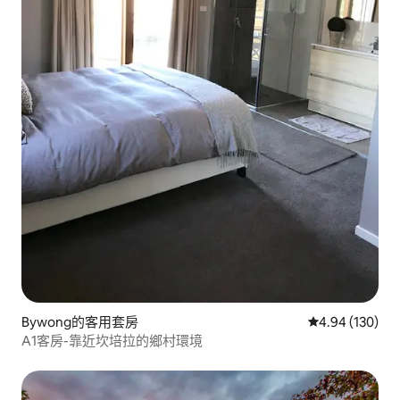
Bywong的客用套房
從 130 則評價
4.94 (130)
A1客房-靠近坎培拉的鄉村環境