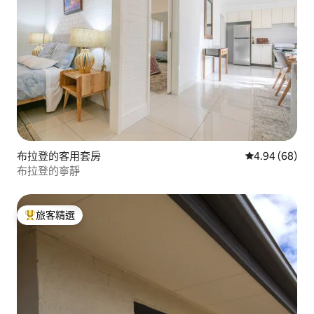
布拉登的客用套房
從 68 則評價
4.94 (68)
布拉登的寧靜
旅客精選
旅客精選榜首