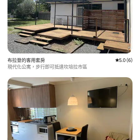
布拉登的客用套房
從 6 則評價
5.0 (6)
現代化公寓，步行即可抵達坎培拉市區