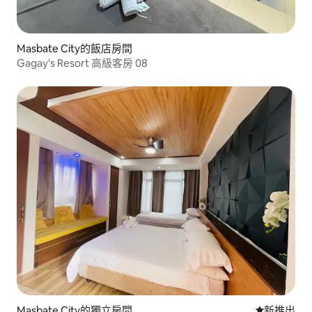
Masbate City的飯店房間
Gagay's Resort 高級客房 08
Masbate City的獨立房間
新住處
新推出