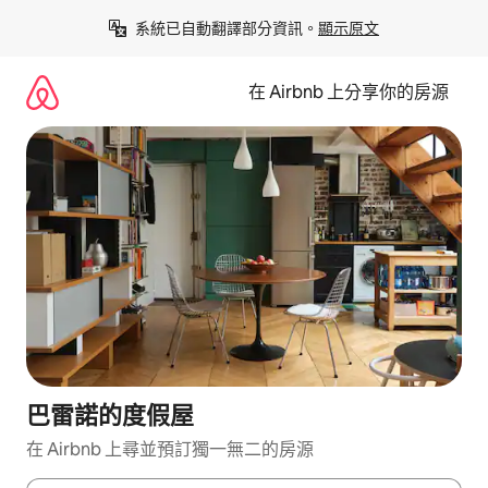
略
系統已自動翻譯部分資訊。
顯示原文
過
以
前
在 Airbnb 上分享你的房源
往
內
容
巴雷諾的度假屋
在 Airbnb 上尋並預訂獨一無二的房源