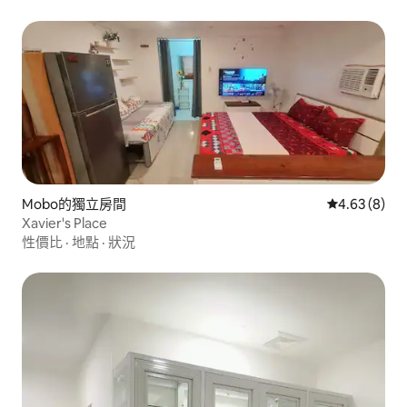
Mobo的獨立房間
從 8 則評價
4.63 (8)
Xavier's Place
性價比
·
地點
·
狀況