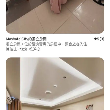
Masbate City的獨立房間
從 3 則
5 (3)
獨立房間，位於經濟實惠的房屋中，適合旅客入住
性價比
·
地點
·
乾淨度