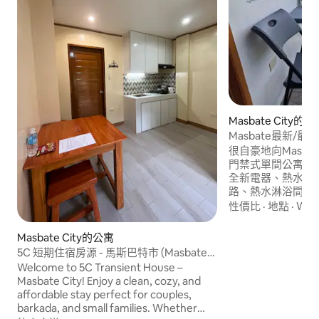
Masbate City的
Masbate最新/最
很自豪地向Masbat
門禁式單間公寓，
全新電器、熱水淋
路、熱水淋浴間和
公寓非常適合短期
性價比
·
地點
·
Wi-F
閒的放鬆與城市奢
您享用早晨的咖啡
Masbate City的公寓
斯巴特市的所有地
5C 短期住宿房源 - 馬斯巴特市 (Masbate
以來這間獨特的單
City)
Welcome to 5C Transient House –
吧，這是一個適合
Masbate City! Enjoy a clean, cozy, and
可容納4位房客。
affordable stay perfect for couples,
barkada, and small families. Whether