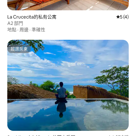
La Crucecita的私有公寓
從 4 則
5 (4)
A2 部門
地點
·
周邊
·
準確性
超讚房東
超讚房東