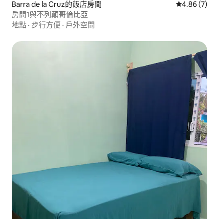
Barra de la Cruz的飯店房間
從 7 則評價
4.86 (7)
房間1與不列顛哥倫比亞
地點
·
步行方便
·
戶外空間