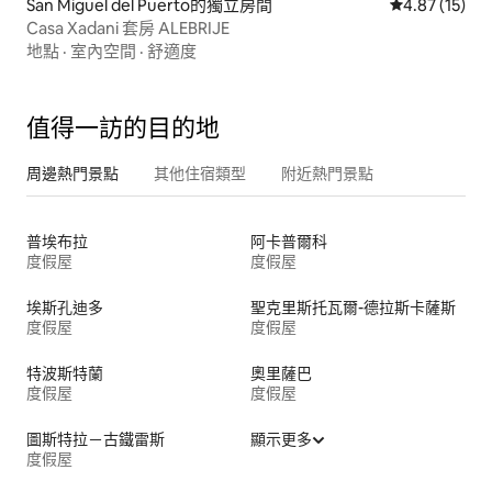
San Miguel del Puerto的獨立房間
從 15 則評價
4.87 (15)
Casa Xadani 套房 ALEBRIJE
地點
·
室內空間
·
舒適度
值得一訪的目的地
周邊熱門景點
其他住宿類型
附近熱門景點
普埃布拉
阿卡普爾科
度假屋
度假屋
埃斯孔迪多
聖克里斯托瓦爾-德拉斯卡薩斯
度假屋
度假屋
特波斯特蘭
奧里薩巴
度假屋
度假屋
圖斯特拉－古鐵雷斯
顯示更多
度假屋