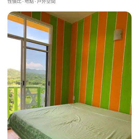
性價比
·
地點
·
戶外空間