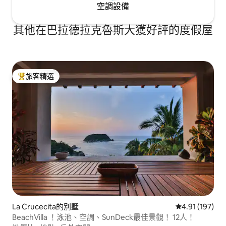
空調設備
其他在巴拉德拉克魯斯大獲好評的度假屋
旅客精選
旅客精選榜首
La Crucecita的別墅
從 197 則評價
4.91 (197)
BeachVilla ！泳池、空調、SunDeck最佳景觀！ 12人！