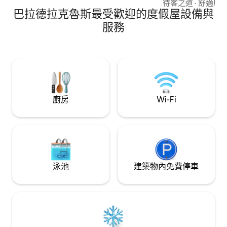
泳池和泥烤箱，供
待客之道
·
舒適度
·
巴拉德拉克魯斯最受歡迎的度假屋設備與
歡的東西，在這裡
聯繫。 這間度假
服務
太陽能電池板和風
和休息而設計的地
廚房
Wi-Fi
泳池
建築物內免費停車