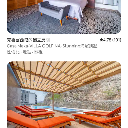
克魯塞西塔的獨立房間
從 101 則評價
4.78 (101)
Casa Maka-VILLA GOLFINA-Stunning海濱別墅
性價比
·
地點
·
電視