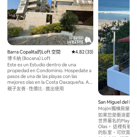
Barra Copalita的Loft 空間
從 33 則評價中獲得 4.82 的平
4.82 (33)
博卡納 (Bocana) Loft
Este es un Estudio dentro de una
propiedad en Condominio. Hospedate a
pasos de una de las playas con las
mejores olas en la Costa Oaxaqueña. A
tan solo 300 metros de Playa la Bocana,
親子友善
·
性價比
·
進出使用
ideal para viajeros con espíritu libre que a
la par desean tener todas las
San Miguel del 
comodidades que podrías tener en un
Mojón獨棟房屋
resort. El internet y la señal móvil fallan
如果您是衝浪愛好
con frecuencia en la zona, aprovecha
世界著名的Playa Mo
para despejarte escuchando las olas del
Olas。 這裡有
mar desde la terraza.
的臥室、可欣賞海