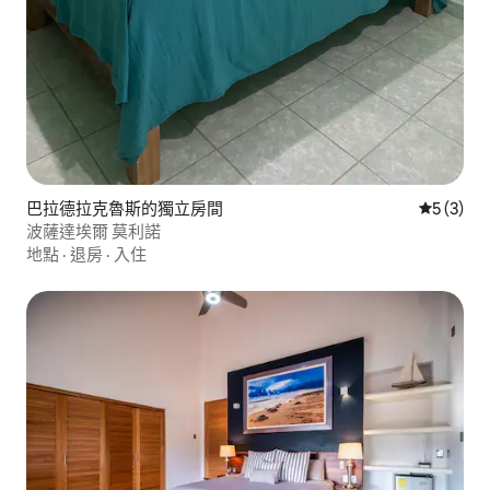
巴拉德拉克魯斯的獨立房間
從 3 則
5 (3)
波薩達埃爾 莫利諾
地點
·
退房
·
入住