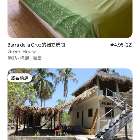
Barra de la Cruz的獨立房間
從 22 則評價
4.95 (22)
Green House
地點
·
海邊
·
風景
旅客精選
旅客精選