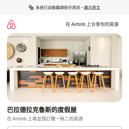
略
系統已自動翻譯部分資訊。
顯示原文
過
以
前
在 Airbnb 上分享你的房源
往
內
容
巴拉德拉克魯斯的度假屋
在 Airbnb 上尋並預訂獨一無二的房源