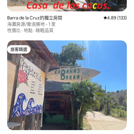
Barra de la Cruz的獨立房間
從 133 則評價
4.89 (133)
海灘房源/衝浪勝地 - 1 室
性價比
·
地點
·
睡眠品質
旅客精選
旅客精選