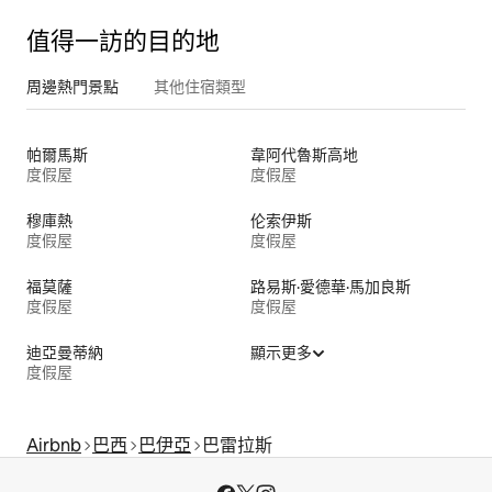
值得一訪的目的地
周邊熱門景點
其他住宿類型
帕爾馬斯
韋阿代魯斯高地
度假屋
度假屋
穆庫熱
伦索伊斯
度假屋
度假屋
福莫薩
路易斯·愛德華·馬加良斯
度假屋
度假屋
迪亞曼蒂納
顯示更多
度假屋
Airbnb
巴西
巴伊亞
巴雷拉斯