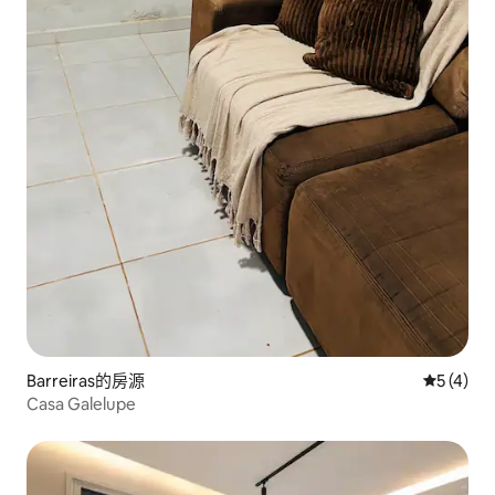
Barreiras的房源
從 4 則
5 (4)
Casa Galelupe