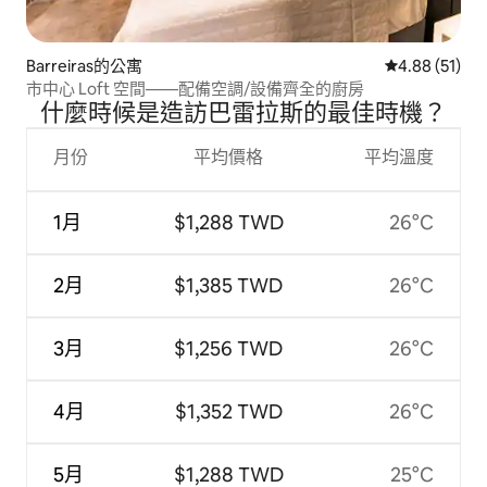
Barreiras的公寓
從 51 則評價
4.88 (51)
市中心 Loft 空間——配備空調/設備齊全的廚房
什麼時候是造訪巴雷拉斯的最佳時機？
月份
平均價格
平均溫度
1月
$1,288 TWD
26°C
2月
$1,385 TWD
26°C
3月
$1,256 TWD
26°C
4月
$1,352 TWD
26°C
5月
$1,288 TWD
25°C