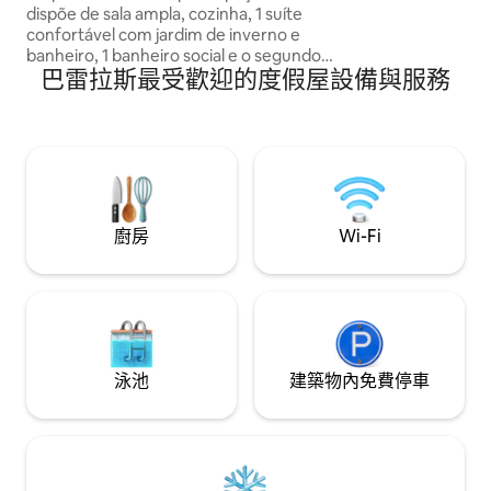
dispõe de sala ampla, cozinha, 1 suíte
confortável com jardim de inverno e
banheiro, 1 banheiro social e o segundo
巴雷拉斯最受歡迎的度假屋設備與服務
quarto além de área de serviço. O
apartamento fica no térreo (o que
facilita por não precisar subir escada). E a
garagem fica muito próxima ao
apartamento para sua comodidade.
廚房
Wi-Fi
泳池
建築物內免費停車