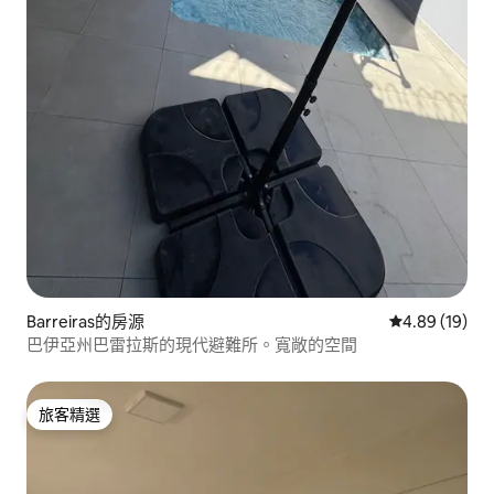
Barreiras的房源
從 19 則評價
4.89 (19)
巴伊亞州巴雷拉斯的現代避難所。寬敞的空間
旅客精選
旅客精選