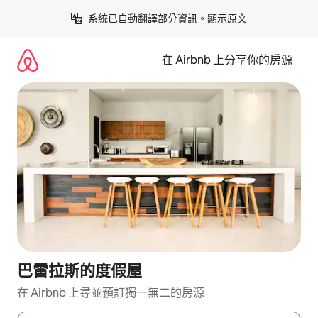
略
系統已自動翻譯部分資訊。
顯示原文
過
以
前
在 Airbnb 上分享你的房源
往
內
容
巴雷拉斯的度假屋
在 Airbnb 上尋並預訂獨一無二的房源