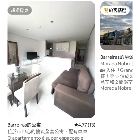
超讚房東
旅客精選
超讚房東
旅客精選榜首
Barreiras的房源
Morada Nobre
🏡 入住「Grand
樣！💛 ✨ 位於公寓大樓中的房子，有 3 間
臥室和 2 間浴室
Morada Nob
之一。 🛋️ Mobiliado，配有智慧電視、Wi-
Fi、空調和適合商
施。 📍 地理位置優越： ⚽ 位於海灘網球場
和足球場前 🛒 800
里的UFOB 🏙️ 距離
Barreiras的公寓
從 13 則評價中獲得 4.77 的平
4.77 (13)
位於市中心的優質全套公寓，配有車庫
O apartamento é super espaçoso e