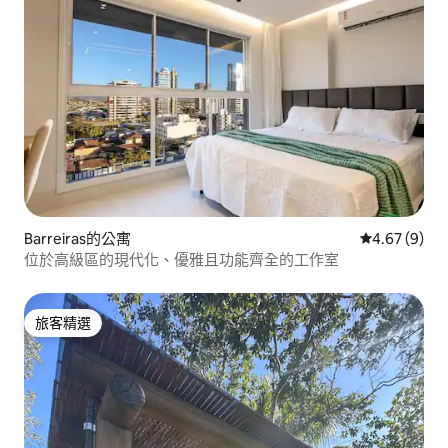
Barreiras的公寓
從 9 則評價
4.67 (9)
位於高級區的現代化、優雅且功能齊全的工作室
旅客精選
旅客精選