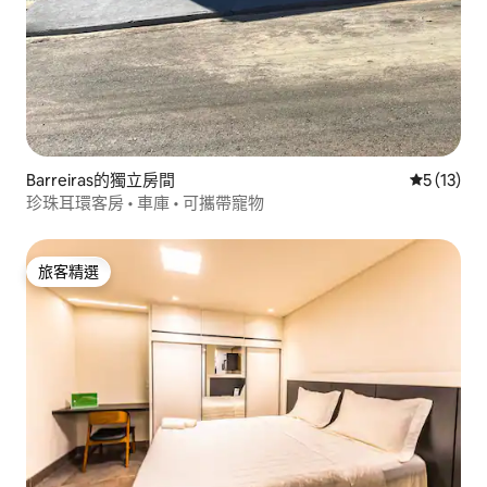
Barreiras的獨立房間
從 13 則
5 (13)
珍珠耳環客房 • 車庫 • 可攜帶寵物
旅客精選
旅客精選