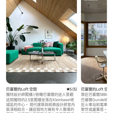
巴塞爾的Loft 空間
從 5 則評價中獲得 5 的平均
5 (5)
巴塞爾的Loft 空間
獨特設計師閣樓//俯瞰巴塞爾的迷人景觀
靠近巴塞爾SBB的
這間獨特的2.5室閣樓坐落在Kleinbasel老
巴塞爾Gundeli
城區的中心。 現代建築與經典設計師室內
近火車站和電車站
裝潢相結合，讓這個地方擁有令人驚嘆的
黎世或盧塞恩。這