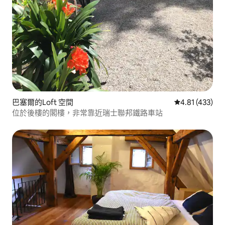
巴塞爾的Loft 空間
從 433 則評價
4.81 (433)
位於後樓的閣樓，非常靠近瑞士聯邦鐵路車站