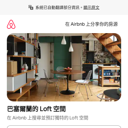
略
系統已自動翻譯部分資訊。
顯示原文
過
以
前
在 Airbnb 上分享你的房源
往
內
容
巴塞爾蘭的 Loft 空間
在 Airbnb 上搜尋並預訂獨特的 Loft 空間