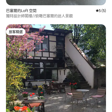
巴塞爾的Loft 空間
從 5 則
5 (5)
獨特設計師閣樓//俯瞰巴塞爾的迷人景觀
旅客精選
旅客精選