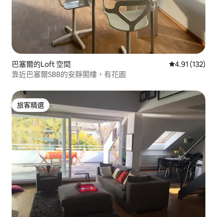
巴塞爾的Loft 空間
從 132 則評價
4.91 (132)
靠近巴塞爾SBB的安靜閣樓，有花園
旅客精選
旅客精選