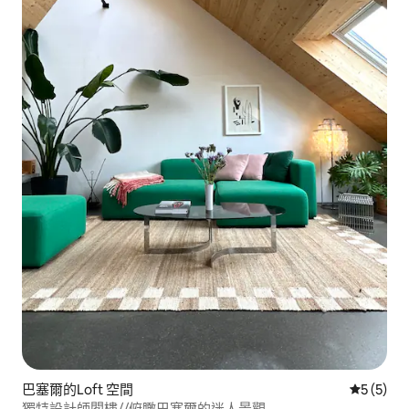
巴塞爾的Loft 空間
從 5 則
5 (5)
獨特設計師閣樓//俯瞰巴塞爾的迷人景觀