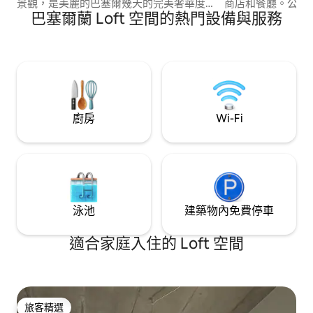
景觀，是美麗的巴塞爾幾天的完美奢華度
商店和餐廳。公寓
巴塞爾蘭 Loft 空間的熱門設備與服務
假勝地。 閣樓位於Wettstein區的中心，
短期住宿和輕旅客。
位於許多咖啡館、餐廳和購物機會的中
物品 –儲存空間很
心。 在巴塞爾藝術博覽會期間，我們提供
道的聲音 – 不適合
特別服務，包括私人機場穿梭巴士（蘇黎
非常適合獨自旅行
世和巴塞爾）等。 聯絡我們。
中心住宿。
廚房
Wi-Fi
泳池
建築物內免費停車
適合家庭入住的 Loft 空間
旅客精選