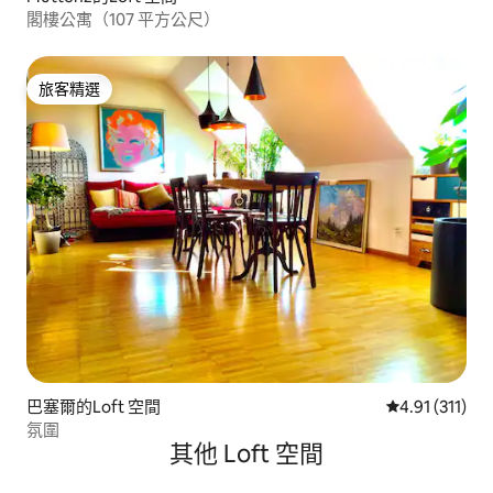
閣樓公寓（107 平方公尺）
旅客精選
旅客精選
巴塞爾的Loft 空間
從 311 則評價
4.91 (311)
氛圍
其他 Loft 空間