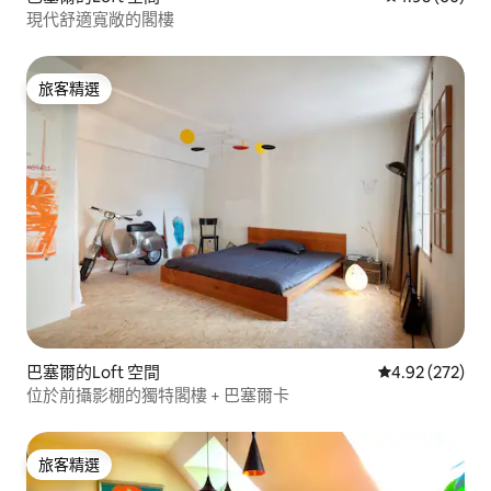
現代舒適寬敞的閣樓
旅客精選
旅客精選
巴塞爾的Loft 空間
從 272 則評價
4.92 (272)
位於前攝影棚的獨特閣樓 + 巴塞爾卡
旅客精選
旅客精選