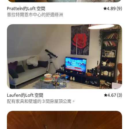
Pratteln的Loft 空間
從 9 則評價中
4.89 (9)
普拉特爾恩市中心的舒適綠洲
Laufen的Loft 空間
從 3 則評價
4.67 (3)
配有家具和壁爐的 3 間房屋頂公寓。