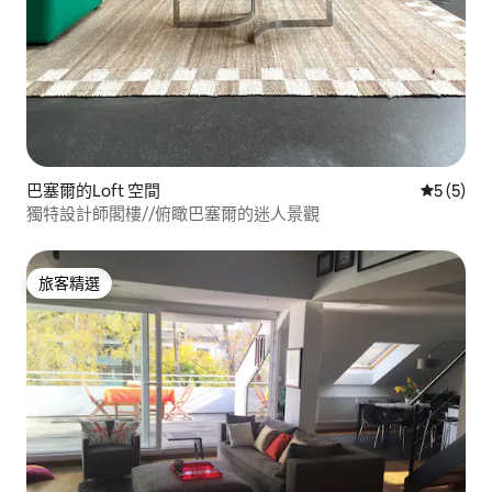
巴塞爾的Loft 空間
從 5 則
5 (5)
獨特設計師閣樓//俯瞰巴塞爾的迷人景觀
旅客精選
旅客精選