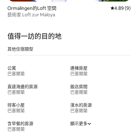
Ormalingen的Loft 空間
從 9 則評價中
4.89 (9)
藝術家 Loft zur Maloya
值得一訪的目的地
其他住宿類型
公寓
連棟房屋
巴塞爾蘭
巴塞爾蘭
直達海邊的房源
飯店房間
巴塞爾蘭
巴塞爾蘭
待客小屋
濱水的房源
巴塞爾蘭
巴塞爾蘭
含早餐的房源
顯示更多
巴塞爾蘭