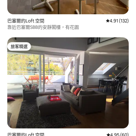
巴塞爾的Loft 空間
從 132 則評價
4.91 (132)
靠近巴塞爾SBB的安靜閣樓，有花園
旅客精選
旅客精選
巴塞爾的Loft 空間
從 60 則評價
4.95 (60)