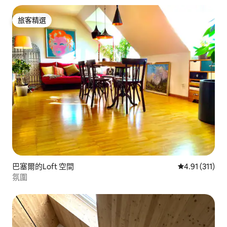
旅客精選
旅客精選
巴塞爾的Loft 空間
從 311 則評價
4.91 (311)
氛圍