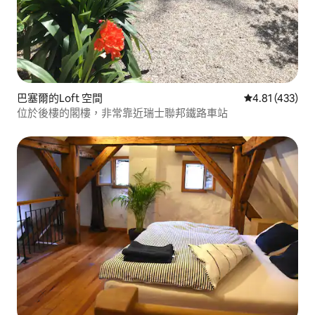
巴塞爾的Loft 空間
從 433 則評價
4.81 (433)
位於後樓的閣樓，非常靠近瑞士聯邦鐵路車站