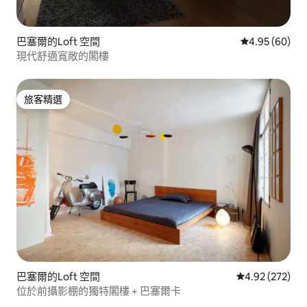
巴塞爾的Loft 空間
從 60 則評價
4.95 (60)
現代舒適寬敞的閣樓
旅客精選
旅客精選
巴塞爾的Loft 空間
從 272 則評價
4.92 (272)
位於前攝影棚的獨特閣樓 + 巴塞爾卡