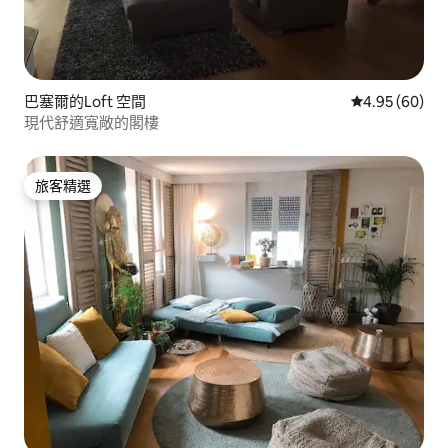
巴塞爾的Loft 空間
從 60 則評價
4.95 (60)
現代舒適寬敞的閣樓
旅客精選
旅客精選