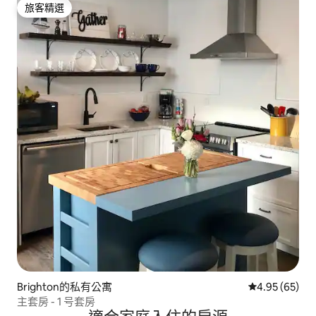
旅客精選
旅客精選
Brighton的私有公寓
從 65 則評價
4.95 (65)
主套房 - 1 号套房