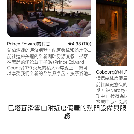
Prince Edward的村舍
從 110 則評價中獲得 4.98 的平
4.98 (110)
葡萄酒郡的海濱別墅，配有桑拿和熱水浴
缸
前往這座美麗的全新湖畔房源度假，坐落
在美麗的愛德華王子縣 (Prince Edward
County) 170 英尺的私人海岸線上。 您可
Cobourg的村舍
以享受我們全新的全景桑拿房、按摩浴池
情侶森林度假屋：
和室外淋浴間。 這個放鬆的度假勝地位於
爐
前往歷史悠久的莊
Quinte灣，距離多倫多東部僅2小時。 開
期。 被Narcity Canada描述為「像住在假
車30分鐘即可抵達Sandbanks ，開車20分
期中」 被讚為情侶度假勝地，靠近聖安妮
鐘即可抵達Picton/Wellington。 靠近許多
水療中心。 追蹤我們
酒莊和釀酒廠。 寬敞的庭院空間使這裡成
巴塔瓦滑雪山附近度假屋的熱門設備與服
@coachhouse_cobourg
為尋找明信片般美景和私人水療設施的大
150年歷史的長途
型團體、情侶和家庭的理想房源。 ST-
務
的5英畝維多利亞式
2023-0002
修復的客用住房融
適，提供私人按摩