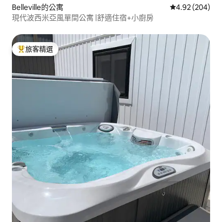
Belleville的公寓
從 204 則評價
4.92 (204)
現代波西米亞風單間公寓 |舒適住宿+小廚房
旅客精選
旅客精選榜首