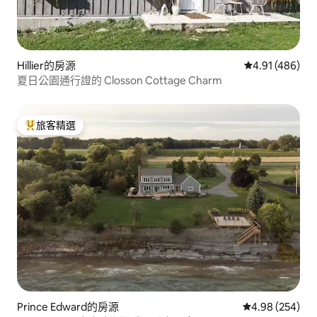
Hillier的房源
從 486 則評價
4.91 (486)
夏日公園通行證的 Closson Cottage Charm
旅客精選
旅客精選榜首
Prince Edward的房源
從 254 則評價
4.98 (254)