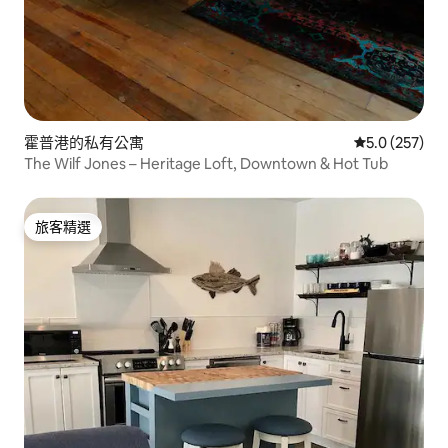
霍普港的私有公寓
從 257 則評
5.0 (257)
The Wilf Jones – Heritage Loft, Downtown & Hot Tub
旅客精選
旅客精選