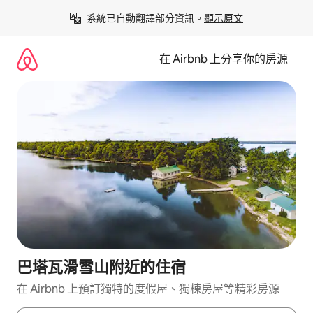
略
系統已自動翻譯部分資訊。
顯示原文
過
以
前
在 Airbnb 上分享你的房源
往
內
容
巴塔瓦滑雪山附近的住宿
在 Airbnb 上預訂獨特的度假屋、獨棟房屋等精彩房源