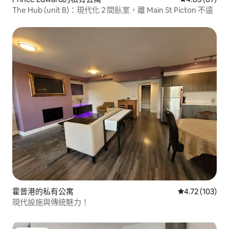
The Hub (unit B)：現代化 2 間臥室，離 Main St Picton 不遠
霍普港的私有公寓
從 103 則評價
4.72 (103)
現代設施與傳統魅力！