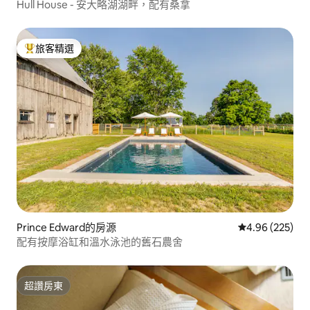
Hull House - 安大略湖湖畔，配有桑拿
旅客精選
旅客精選榜首
Prince Edward的房源
從 225 則評價
4.96 (225)
配有按摩浴缸和溫水泳池的舊石農舍
超讚房東
超讚房東