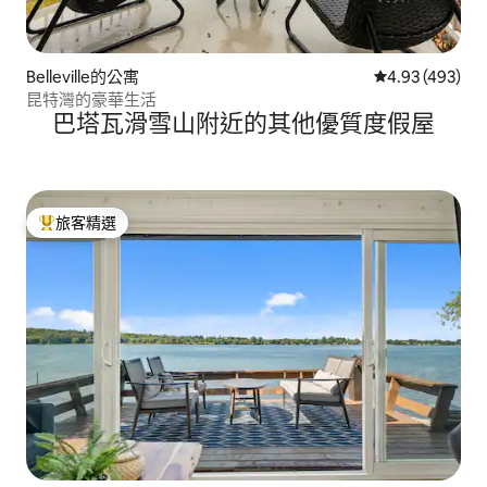
Belleville的公寓
從 493 則評價
4.93 (493)
昆特灣的豪華生活
巴塔瓦滑雪山附近的其他優質度假屋
旅客精選
旅客精選榜首