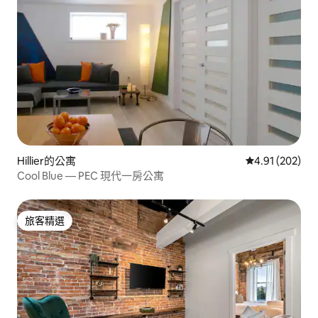
Hillier的公寓
從 202 則評價
4.91 (202)
Cool Blue — PEC 現代一房公寓
旅客精選
旅客精選