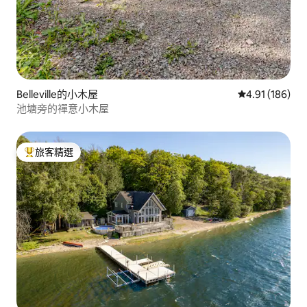
Belleville的小木屋
從 186 則評價
4.91 (186)
池塘旁的禪意小木屋
旅客精選
旅客精選榜首