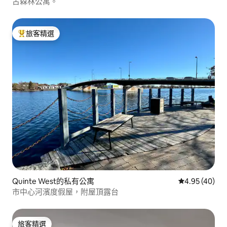
古森林公寓。
旅客精選
旅客精選榜首
Quinte West的私有公寓
從 40 則評價
4.95 (40)
市中心河濱度假屋，附屋頂露台
旅客精選