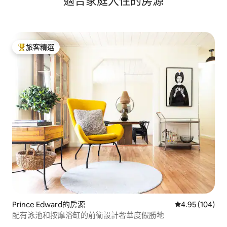
適合家庭入住的房源
旅客精選
旅客精選榜首
Prince Edward的房源
從 104 則評價
4.95 (104)
配有泳池和按摩浴缸的前衛設計奢華度假勝地