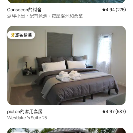
Consecon的村舍
從 275 則評價
4.94 (275)
湖畔小屋，配有泳池、按摩浴池和桑拿
旅客精選
旅客精選榜首
picton的客用套房
從 587 則評價
4.97 (587)
Westlake 's Suite 25