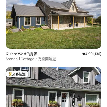
Quinte West的房源
從 136 則評價
4.99 (136)
Stonehill Cottage，有空間漫遊
旅客精選
旅客精選榜首