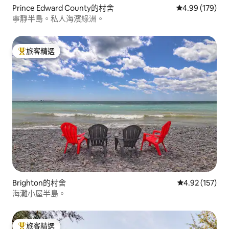
Prince Edward County的村舍
從 179 則評價
4.99 (179)
寧靜半島。私人海濱綠洲。
旅客精選
旅客精選榜首
Brighton的村舍
從 157 則評價
4.92 (157)
海灘小屋半島。
旅客精選