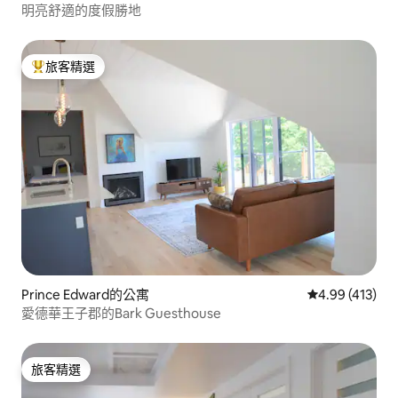
明亮舒適的度假勝地
旅客精選
旅客精選榜首
Prince Edward的公寓
從 413 則評價
4.99 (413)
愛德華王子郡的Bark Guesthouse
旅客精選
旅客精選