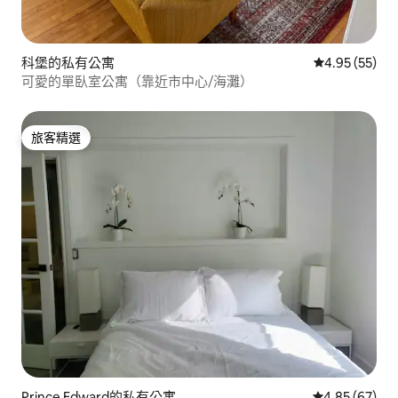
科堡的私有公寓
從 55 則評價
4.95 (55)
可愛的單臥室公寓（靠近市中心/海灘）
旅客精選
旅客精選
Prince Edward的私有公寓
從 67 則評價
4.85 (67)