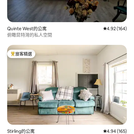
Quinte West的公寓
從 164 則評價
4.92 (164)
俯瞰昆特灣的私人空間
旅客精選
旅客精選榜首
Stirling的公寓
從 165 則評價
4.94 (165)