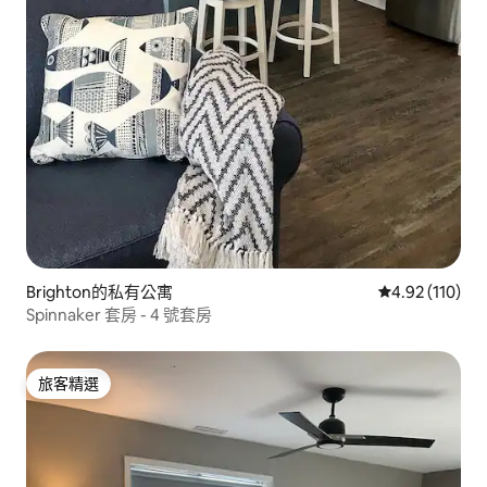
Brighton的私有公寓
從 110 則評價
4.92 (110)
Spinnaker 套房 - 4 號套房
旅客精選
旅客精選