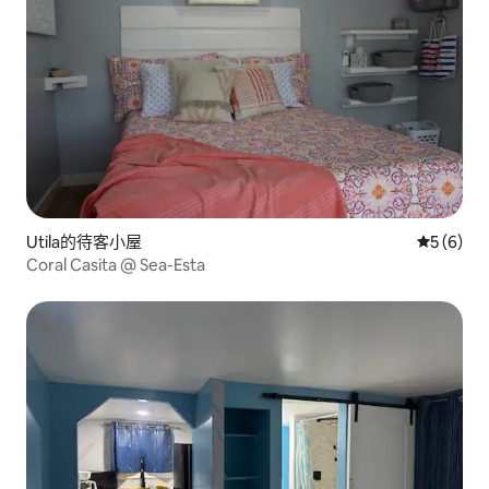
Utila的待客小屋
從 6 則
5 (6)
Coral Casita @ Sea-Esta