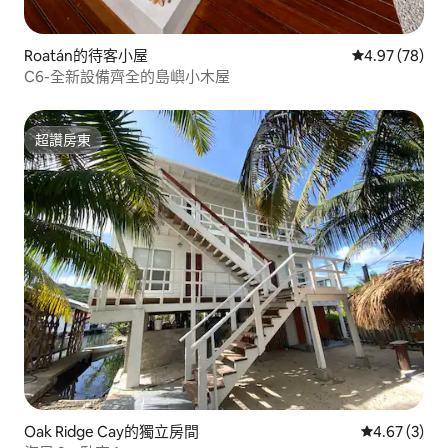
Roatán的待客小屋
從 78 則評價
4.97 (78)
C6-全新設備齊全的島嶼小木屋
超讚房東
超讚房東
Oak Ridge Cay的獨立房間
從 3 則評價
4.67 (3)