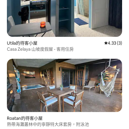
Utila的待客小屋
從 3 則評價
4.33 (3)
Casa Zelaya 山坡度假屋 - 客用住房
Roatan的待客小屋
熱帶海灘叢林中的寧靜特大床套房，附泳池