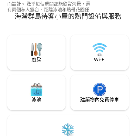
而設計。 幾乎每個房間都能欣賞海景，還
有兩個私人露台，距離泳池和熱帶花園僅
海灣群島待客小屋的熱門設備與服務
幾步之遙。 穿過街道，你就來到一個平
靜、水淺的海灣，非常適合沿著海邊散
步。 步行一小段路或開車 2 分鐘即可抵達
西灣海灘 (West Bay Beach)。 作為我們的
房客，您還可以免費使用附近 Argentinian
Grill 餐廳的沙灘椅（需消費）。
廚房
Wi-Fi
泳池
建築物內免費停車