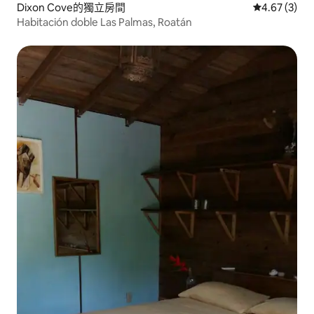
Dixon Cove的獨立房間
從 3 則評價
4.67 (3)
Habitación doble Las Palmas, Roatán