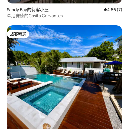
Sandy Bay的待客小屋
從 7 則評價
4.86 (7)
森尼賽德的Casita Cervantes
旅客精選
旅客精選