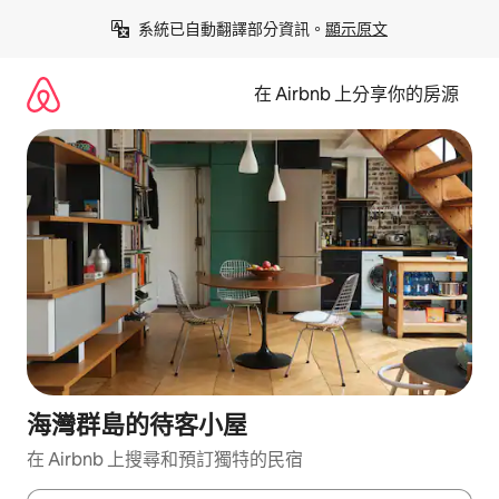
略
系統已自動翻譯部分資訊。
顯示原文
過
以
前
在 Airbnb 上分享你的房源
往
內
容
海灣群島的待客小屋
在 Airbnb 上搜尋和預訂獨特的民宿