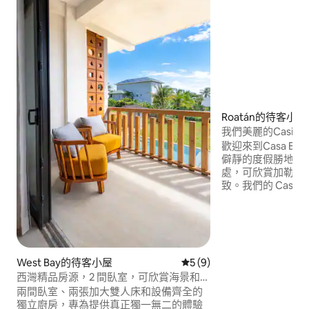
Roatán的待客小屋
我們美麗的Casit
歡迎來到Casa Bird
僻靜的度假勝地，
處，可欣賞加勒比
致。我們的 Casita
配有加大雙人床和標
衛浴、空調、廚房
邊泳池旁的吊床，
鬆身心！我們提供
分鐘即可抵達West
West Bay的待客小屋
從 9 則評價中獲得 5 的平均
5 (9)
抵達商店。
西灣精品房源，2 間臥室，可欣賞海景和日
落，附泳池
兩間臥室、兩張加大雙人床和設備齊全的
獨立廚房，專為提供真正獨一無二的體驗