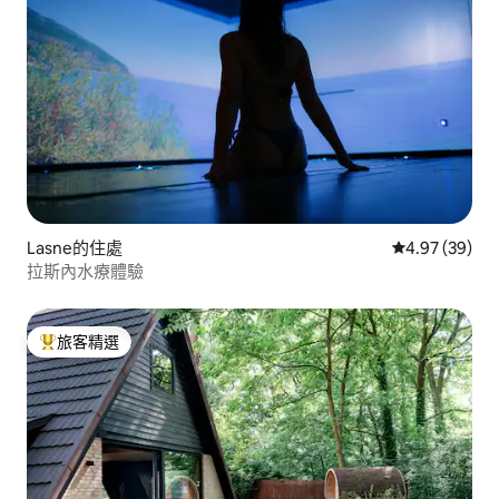
Lasne的住處
從 39 則評價
4.97 (39)
拉斯內水療體驗
旅客精選
旅客精選榜首