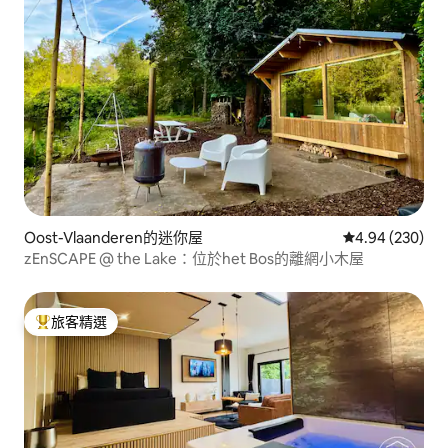
Oost-Vlaanderen的迷你屋
從 230 則評價
4.94 (230)
zEnSCAPE @ the Lake：位於het Bos的離網小木屋
旅客精選
旅客精選榜首