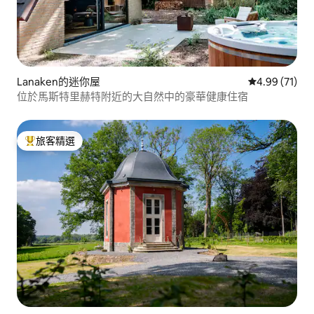
Lanaken的迷你屋
從 71 則評價
4.99 (71)
位於馬斯特里赫特附近的大自然中的豪華健康住宿
旅客精選
旅客精選榜首