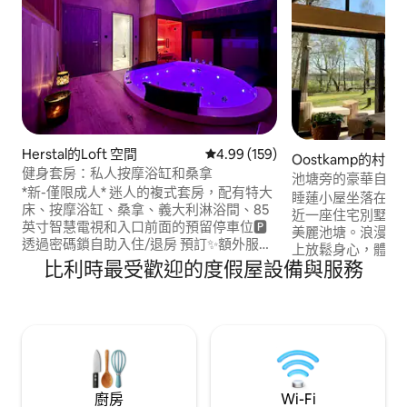
Herstal的Loft 空間
從 159 則評價中獲得 4.99 的平
4.99 (159)
Oostkamp的村舍
健身套房：私人按摩浴缸和桑拿
池塘旁的豪華自然
*新-僅限成人* 迷人的複式套房，配有特大
睡蓮小屋坐落在一
床、按摩浴缸、桑拿、義大利淋浴間、85
近一座住宅別墅花園
英寸智慧電視和入口前面的預留停車位🅿️
美麗池塘。浪漫的
透過密碼鎖自助入住/退房 預訂✨額外服
上放鬆身心，體驗
務： 提前 🕓 入場（下午 4:15 而不是下午
比利時最受歡迎的度假屋設備與服務
桶式桑拿房（免費
6:00） 🕐 延遲退房（下午 1 點，而非上午
華的裝潢，配備所
11 點） 浪漫💖裝飾 🍖🧀 開胃菜拼盤 🥐 早
自然保護區的邊緣
餐 50分鐘放鬆雙人💆‍♂️💆‍♀️按摩，在我們的按
路線。歷史悠久的
摩室桌上 預訂後明細
海岸都在附近。親
麗。
廚房
Wi-Fi