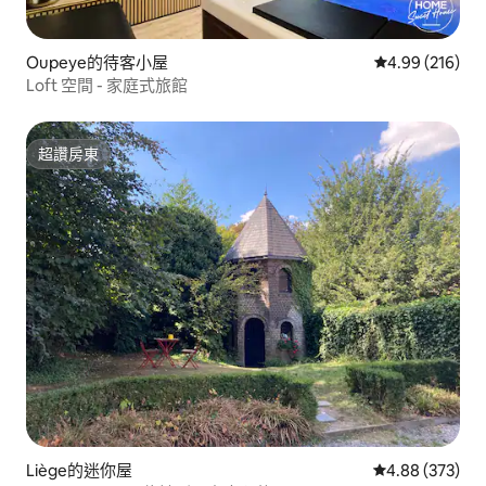
Oupeye的待客小屋
從 216 則評價
4.99 (216)
Loft 空間 - 家庭式旅館
超讚房東
超讚房東
Liège的迷你屋
從 373 則評價
4.88 (373)