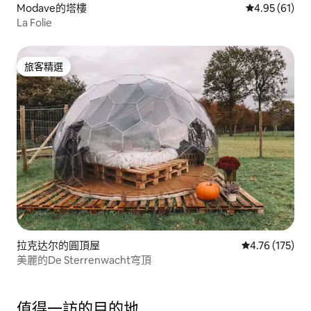
Modave的塔樓
從 61 則評價
4.95 (61)
La Folie
旅客精選
旅客精選
拉克达尔的圓頂屋
從 175 則評價
4.76 (175)
美麗的De Sterrenwacht穹頂
值得一訪的目的地