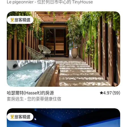
Le pigeonnier - 位於列日市中心的 TinyHouse
旅客精選
旅客精選榜首
哈瑟爾特(Hasselt)的房源
從 59 則評價
4.97 (59)
套房逃生 - 您的豪華健康住宿
旅客精選
旅客精選榜首