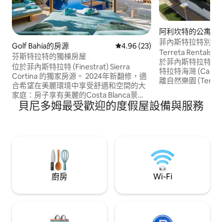
阿利坎特的公寓
菲內斯特拉特別墅（Vil
Golf Bahía的房源
從 23 則評價中獲得 4.96 的平
4.96 (23)
Terreta Rentals
Terreta Rentals 經
芬斯特拉特的獨棟房屋
於菲內斯特拉特 (Fi
位於菲內斯特拉特 (Finestrat) Sierra
特拉特海灣 (Cala de
Cortina 的獨家房源。 2024年新翻修，適
離自然樂園 (Terra 
合希望在美麗環境中享受舒適和空間的大
自然水上樂園 (Aqua N
家庭：房子享有美麗的Costa Blanca景
9.1 公里，提供私人
貝尼多姆最受歡迎的度假屋設備與服務
觀！ 靠近著名的目的地，如Benidorm、
費私人停車位。 這棟空調別墅可直接通往
Alfaz del Pi、Altea和Albir。 設備齊全的
俯瞰花園的露臺，
廚房和客廳，配有75英寸電視 4 間臥室、4
廚房。 有平面電視
間浴室（8 張床） 二樓露臺，景色優美 寬
敞的室外區域，配有30平方公尺的泳池、
健身區和涼棚 設有大型用餐區的戶外烤肉
架 停車棚和葱鬱的花園
廚房
Wi-Fi