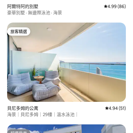
阿爾特阿的別墅
從 86 則評價
4.99 (86)
豪華別墅 · 無邊際泳池 · 海景
旅客精選
旅客精選
貝尼多姆的公寓
從 51 則評價
4.94 (51)
海景｜貝尼多姆｜29樓｜溫水泳池｜