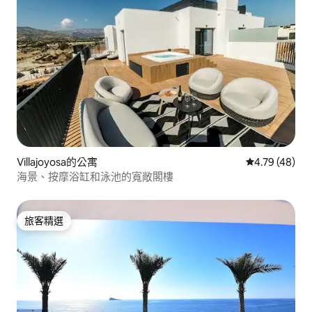
Villajoyosa的公寓
從 48 則評價
4.79 (48)
海景、按摩浴缸和泳池的寬敞閣樓
旅客精選
旅客精選