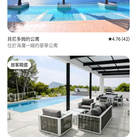
貝尼多姆的公寓
從 42 則評價
4.76 (42)
位於海灘一線的豪華公寓
旅客精選
旅客精選