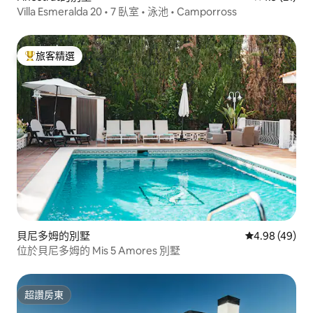
Villa Esmeralda 20 • 7 臥室 • 泳池 • Camporross
旅客精選
旅客精選榜首
貝尼多姆的別墅
從 49 則評價
4.98 (49)
位於貝尼多姆的 Mis 5 Amores 別墅
超讚房東
超讚房東