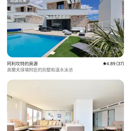
超讚房東
超讚房東
阿利坎特的房源
從 37 則評價
4.89 (37)
高爾夫球場附近的別墅和溫水泳池