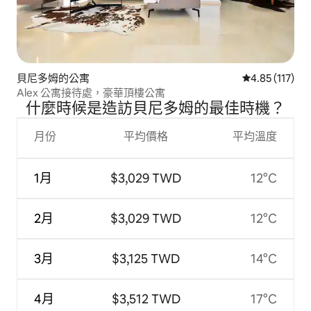
貝尼多姆的公寓
從 117 則評價
4.85 (117)
Alex 公寓接待處，豪華頂樓公寓
什麼時候是造訪貝尼多姆的最佳時機？
月份
平均價格
平均溫度
1月
$3,029 TWD
12°C
2月
$3,029 TWD
12°C
3月
$3,125 TWD
14°C
4月
$3,512 TWD
17°C