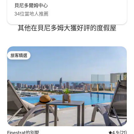
貝尼多爾姆中心
34位當地人推薦
其他在貝尼多姆大獲好評的度假屋
旅客精選
旅客精選
Finestrat的別墅
從 21 則評
4.9 (21)