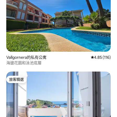
Vallgornera的私有公寓
從 116 則評價
4.85 (116)
海邊花園和泳池底層
旅客精選
旅客精選