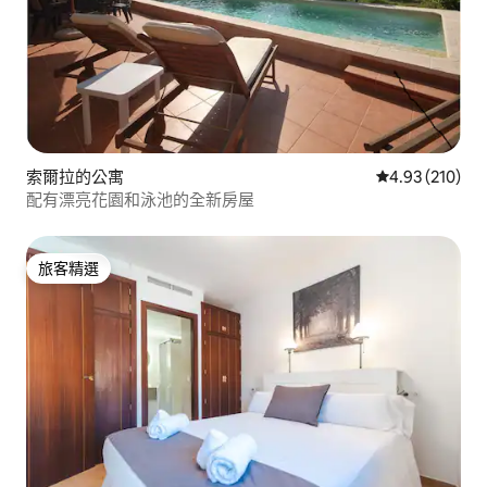
索爾拉的公寓
從 210 則評價
4.93 (210)
配有漂亮花園和泳池的全新房屋
旅客精選
旅客精選