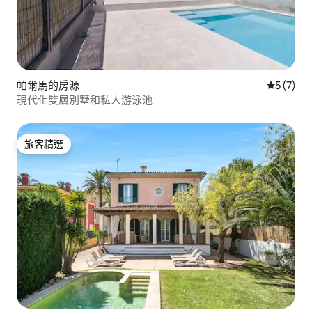
帕爾馬的房源
從 7 則
5 (7)
現代化雙層別墅和私人游泳池
旅客精選
旅客精選