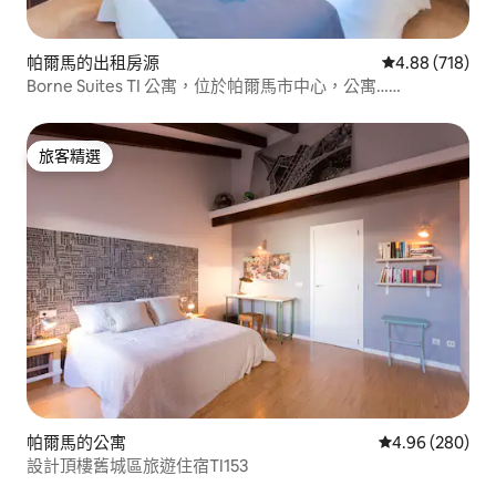
帕爾馬的出租房源
從 718 則評價
4.88 (718)
Borne Suites TI 公寓，位於帕爾馬市中心，公寓……
旅客精選
旅客精選
帕爾馬的公寓
從 280 則評價
4.96 (280)
設計頂樓舊城區旅遊住宿TI153