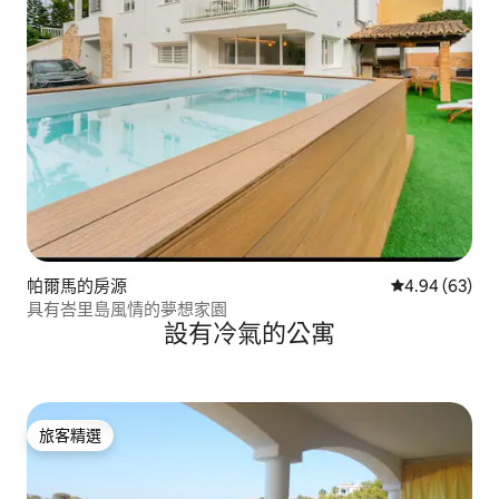
帕爾馬的房源
從 63 則評價
4.94 (63)
具有峇里島風情的夢想家園
設有冷氣的公寓
旅客精選
旅客精選