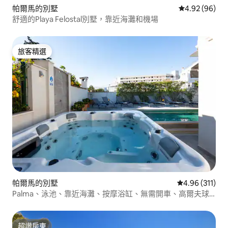
帕爾馬的別墅
從 96 則評價
4.92 (96)
舒適的Playa Felostal別墅，靠近海灘和機場
旅客精選
旅客精選
帕爾馬的別墅
從 311 則評價
4.96 (311)
Palma、泳池、靠近海灘、按摩浴缸、無需開車、高爾夫球
場
超讚房東