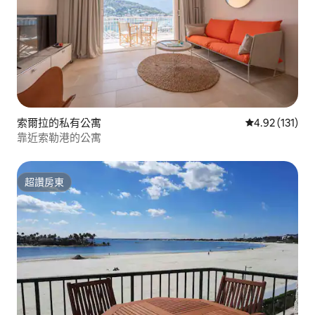
索爾拉的私有公寓
從 131 則評價
4.92 (131)
靠近索勒港的公寓
超讚房東
超讚房東