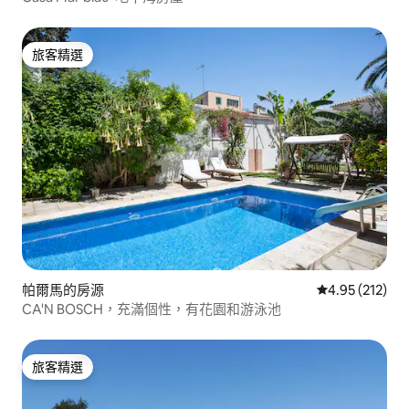
旅客精選
旅客精選
帕爾馬的房源
從 212 則評價
4.95 (212)
CA'N BOSCH，充滿個性，有花園和游泳池
旅客精選
旅客精選