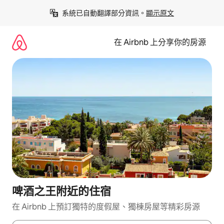
略
系統已自動翻譯部分資訊。
顯示原文
過
以
前
在 Airbnb 上分享你的房源
往
內
容
啤酒之王附近的住宿
在 Airbnb 上預訂獨特的度假屋、獨棟房屋等精彩房源