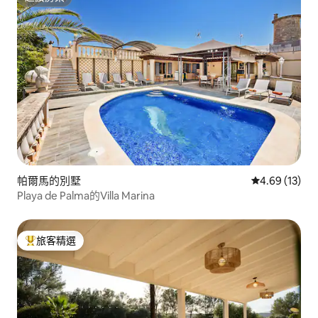
超讚房東
帕爾馬的別墅
從 13 則評價
4.69 (13)
Playa de Palma的Villa Marina
旅客精選
旅客精選榜首