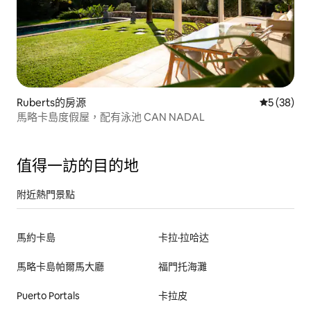
Ruberts的房源
從 38 則
5 (38)
馬略卡島度假屋，配有泳池 CAN NADAL
值得一訪的目的地
附近熱門景點
馬約卡島
卡拉·拉哈达
馬略卡島帕爾馬大廳
福門托海灘
Puerto Portals
卡拉皮