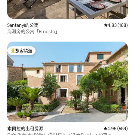
Santanyí的公寓
從 168 則評價
4.83 (168)
海灘旁的公寓「Ernesto」
旅客精選
旅客精選榜首
索爾拉的出租房源
從 559 則評價
4.95 (559)
Ca'n Puig de Sòller · 僅限成人（12 歲以上），公寓。