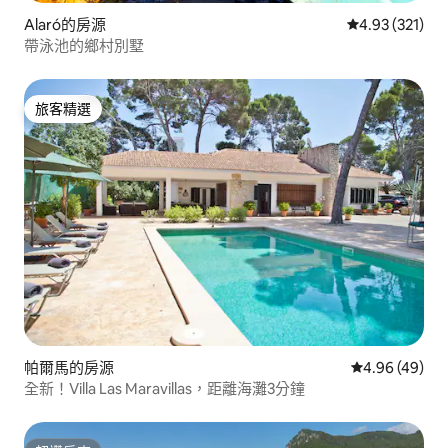
Alaró的房源
從 321 則評價
4.93 (321)
帶泳池的鄉村別墅
旅客精選
旅客精選
帕爾馬的房源
從 49 則評價
4.96 (49)
全新！Villa Las Maravillas，距離海灘3分鐘