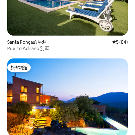
Santa Ponça的房源
從 84 則
5 (84)
Puerto Adirano 別墅
旅客精選
旅客精選