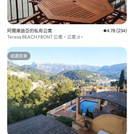
阿爾庫迪亞的私有公寓
從 234 則評價
4.78 (234)
Teresa BEACH FRONT 公寓，公寓 d。
超讚房東
超讚房東