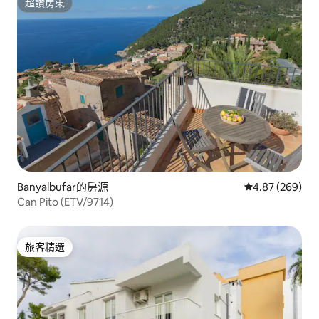
超讚房東
超讚房東
Banyalbufar的房源
從 269 則評價
4.87 (269)
Can Pito (ETV/9714)
旅客精選
旅客精選