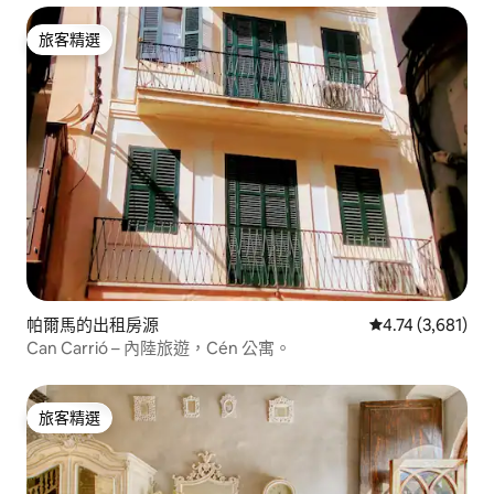
旅客精選
旅客精選
帕爾馬的出租房源
從 3,681 則評
4.74 (3,681)
Can Carrió – 內陸旅遊，Cén 公寓。
旅客精選
旅客精選