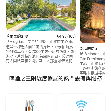
帕爾馬的別墅
從 163 則評價中獲得 4.97 的平
4.97 (163)
「Alegrias」漂亮的別墅，距離市中心僅7
公裏
這是一棟迷人而私密的房屋，距離帕爾馬
Deià的房源
10分鐘車程，有7000平方公尺的花園、游
1618 Manor：距離Be
泳池、戶外按摩池和美麗的花園。房源內
只有幾步之遙
Can Fussimany (
有 3 間臥室和 2 間浴室。大露臺可俯瞰花
中心，距離 La Res
園、門廊、壁爐、烤肉區、空調和暖氣……
一座歷史悠久的莊園
非常寬敞舒適。距離帕爾馬市中心、機場
馬略卡島最棒的 Ai
和海灘 7 公里的安靜區域。距離超市 1 公
啤酒之王附近度假屋的熱門設備與服務
榨機和私人禮拜堂
里。非常適合休息、島上遊覽、騎自行車
山谷景觀、私人泳
等...我們喜歡寵物，所以帶上它們一起來
合。 房源設有 4
吧 ;-)
空間，提供難得的