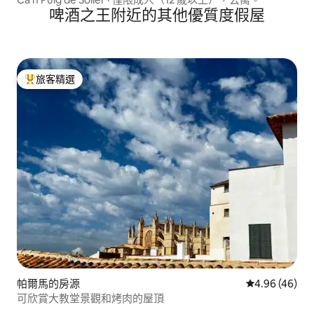
啤酒之王附近的其他優質度假屋
旅客精選
旅客精選榜首
帕爾馬的房源
從 46 則評價
4.96 (46)
可欣賞大教堂景觀和烤肉的屋頂