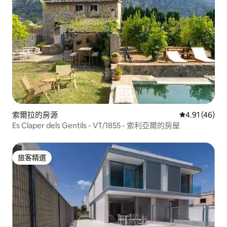
索爾拉的房源
從 46 則評價
4.91 (46)
Es Claper dels Gentils - VT/1855 - 索利亞爾的房屋
旅客精選
旅客精選