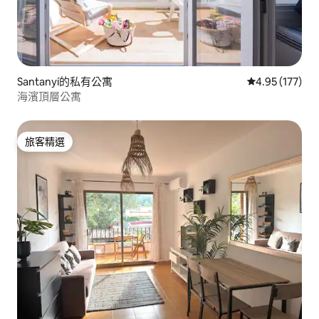
Santanyí的私有公寓
從 177 則評價
4.95 (177)
海濱頂層公寓
旅客精選
旅客精選