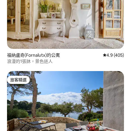
福納盧奇(Fornalutx)的公寓
從 405 則評
4.9 (405)
浪漫的1張牀，景色迷人
旅客精選
旅客精選