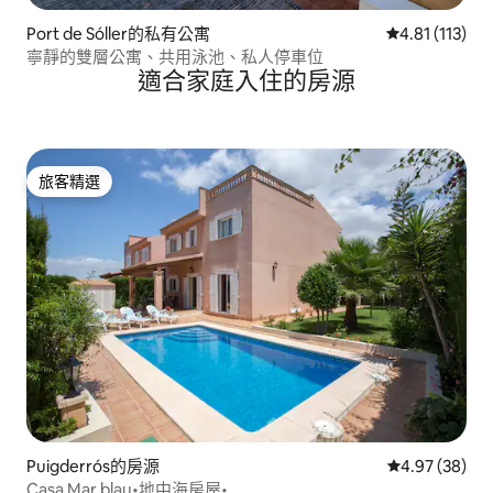
Port de Sóller的私有公寓
從 113 則評價
4.81 (113)
寧靜的雙層公寓、共用泳池、私人停車位
適合家庭入住的房源
旅客精選
旅客精選
Puigderrós的房源
從 38 則評價
4.97 (38)
Casa Mar blau•地中海房屋•