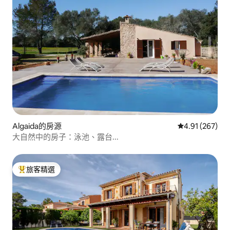
Algaida的房源
從 267 則評價
4.91 (267)
大自然中的房子：泳池、露台...
旅客精選
旅客精選榜首