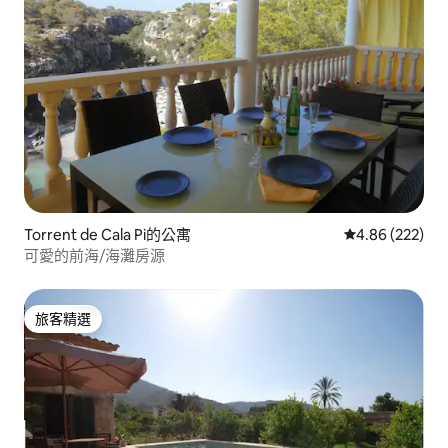
Torrent de Cala Pi的公寓
從 222 則評價
4.86 (222)
可愛的前海/海灘房源
旅客精選
旅客精選