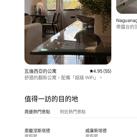
Naguan
帶露台的
瓦倫西亞的公寓
從 55 則評價中獲得 4.
4.95 (55)
舒適的翻新公寓，配備「超級 WiFi」。
值得一訪的目的地
周邊熱門景點
附近熱門景點
奧臘涅斯塔德
威廉斯塔德
度假屋
度假屋