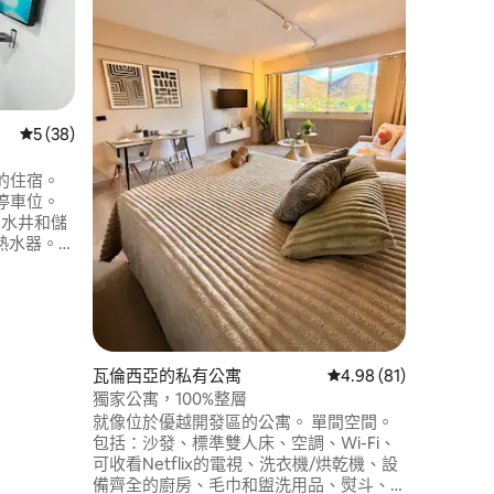
享受這個
寓有 Wi-
個街區，距離
有 24 
發電機。 預訂前請閱讀 在委內瑞拉，全國
範圍內有
可能會影響網路
從 38 則評價中獲得 5 的平均評分（滿分 5 分）
5 (38)
件
的住宿。
停車位。
熱水器。
 距離城裡最
nemo和
息和輕鬆前往
客入住。
 分）
瓦倫西亞的私有公寓
從 81 則評價中獲得 4
4.98 (81)
獨家公寓，100%整層
就像位於優越開發區的公寓。 單間空間。
包括：沙發、標準雙人床、空調、Wi-Fi、
可收看Netflix的電視、洗衣機/烘乾機、設
備齊全的廚房、毛巾和盥洗用品、熨斗、