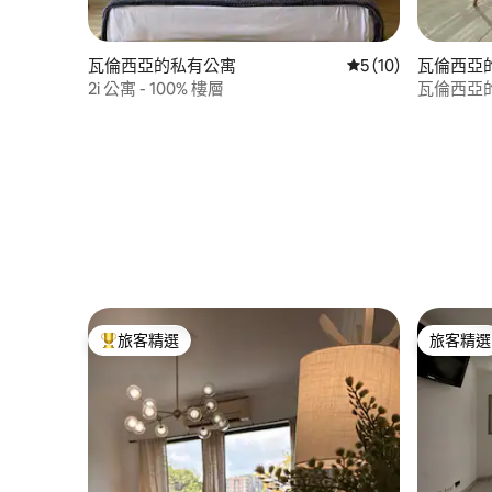
瓦倫西亞的私有公寓
從 10 則評價中獲得
5 (10)
瓦倫西亞
2i 公寓 - 100% 樓層
瓦倫西亞
旅客精選
旅客精選
旅客精選榜首
旅客精選