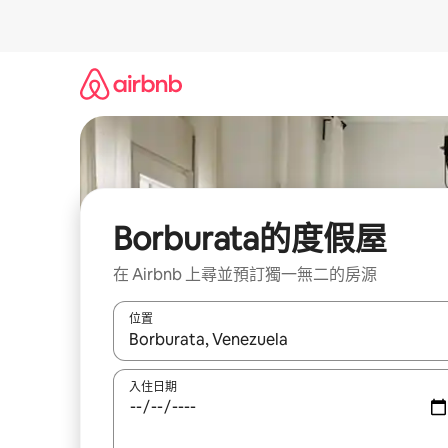
略
過
以
前
往
內
容
Borburata的度假屋
在 Airbnb 上尋並預訂獨一無二的房源
位置
如有搜尋結果，瀏覽內容時請使用上下箭頭，或輕
入住日期