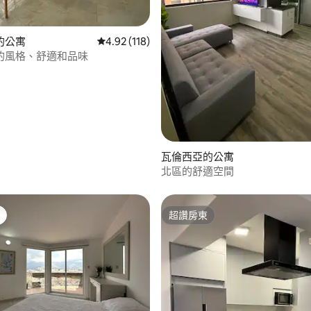
 5 的平均評分（滿分 5 分）
的公寓
從 118 則評價中獲得 4.92 的平均評分（滿分 5
4.92 (118)
的風格、舒適和品味
瓦倫西亞的公寓
北區的舒適空間
超讚房東
超讚房東