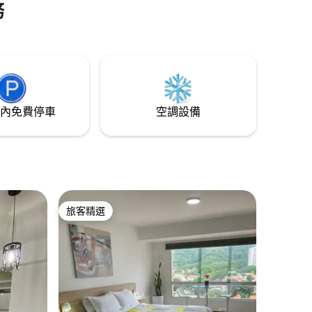
務
吹風機。 區域特色： 大樓有100%樓層、24
小時供水、有屋頂泊車位。 1個街區外有兩
個購物中心，有超市、美食街、
Farmatodo。 輕鬆前往城市的不同地區和
高速公路。
內免費停車
空調設備
旅客精選
旅客精選