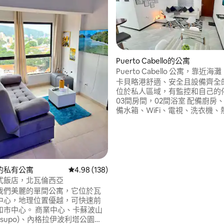
Puerto Cabello的公寓
Puerto Cabello 公寓，靠近海灘
卡貝略港舒適、安全且設備齊全
77 的平均評分（滿分 5 分）
位於私人區域，有監控和自己的
03間房間，02間浴室 配備廚房、水井和儲
備水箱、WiFi、電視、洗衣機、
距離Malecon和港口區僅5分鐘
好的海灘8分鐘：La Rosa、Pata
Isla Larga。 非常適合尋找休
主要旅遊景點的家庭、高管或旅
的私有公寓
從 138 則評價中獲得 4.98 的平均評分（滿分 5
4.98 (138)
式飯店，北瓦倫西亞
我們美麗的單間公寓，它位於瓦
中心，地理位置優越，可快速前
 商業中心、卡蘇波山
 Casupo)、內格拉伊波利塔公園