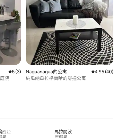
 分）
從 3 則評價中獲得 5 的平均評分（滿分 5 分）
5 (3)
Naguanagua的公寓
從 40 則評價中獲得 4
4.95 (40)
私人庭院
納瓜納瓜拉格蘭哈的舒適公寓
倫西亞
馬拉開波
假屋
度假屋