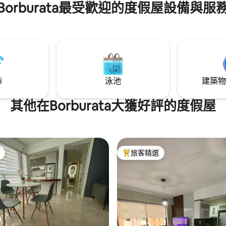
Borburata最受歡迎的度假屋設備與服
Negra Hipólita)、夜生活和餐廳 公
於您，在您入住期間不會受到打
放鬆身心，感受家的感覺。 享
驚人的服務，包括游泳池，以及
代的設計，讓您想永遠留下！
i
泳池
建築物
其他在Borburata大獲好評的度假屋
旅客精選
旅客精選榜首