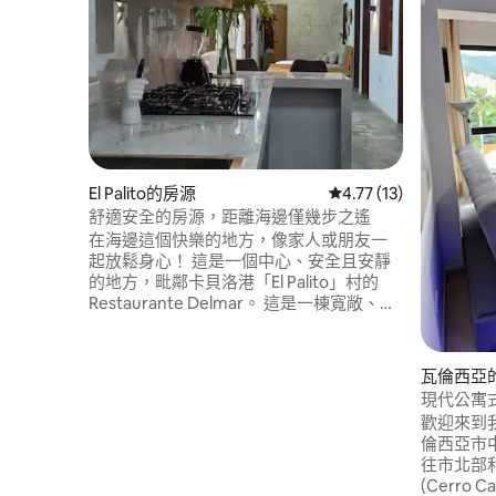
El Palito的房源
從 13 則評價中獲得 4.
4.77 (13)
舒適安全的房源，距離海邊僅幾步之遙
在海邊這個快樂的地方，像家人或朋友一
起放鬆身心！ 這是一個中心、安全且安靜
的地方，毗鄰卡貝洛港「El Palito」村的
Restaurante Delmar。 這是一棟寬敞、舒
適和舒適的房子，設備齊全，適合那些想
來享受它的人！ 我們提供： - 4間臥室 - 2間
全套衛浴 -配備電視的客廳 - 8人餐廳 -設備
瓦倫西亞
齊全的廚房 -洗衣機/烘乾機 - Grillera - 3-4
現代公寓
輛手推車的停車位
歡迎來到
倫西亞市
往市北部和市中心。
(Cerro