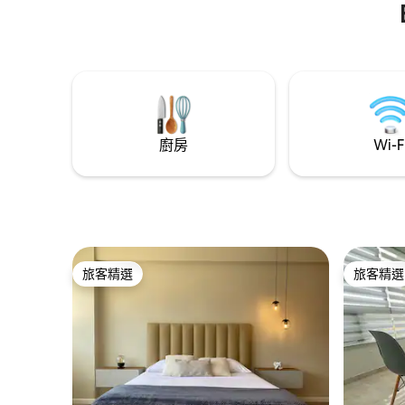
(Parque 
寓完全屬
擾，因此請
受一系列
獨特而現
廚房
Wi-F
旅客精選
旅客精選
旅客精選
旅客精選