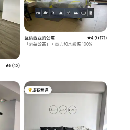
 分）
瓦倫西亞的公寓
從 171 則評價中獲得 
4.9 (171)
「豪華公寓」，電力和水設備 100%
從 42 則評價中獲得 5 的平均評分（滿分 5 分）
5 (42)
旅客精選
旅客精選榜首