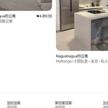
agua的公寓
從 9 則評價中獲得 4.89 的平均評分（滿分 5
4.89 (9)
頂層公寓
95 的平均評分（滿分 5 分）
Naguanagua的公寓
Mañongo | 3 間臥室 • 泳池 • 
加拉加斯
萊切里亞斯
瓦
度假屋
度假屋
度