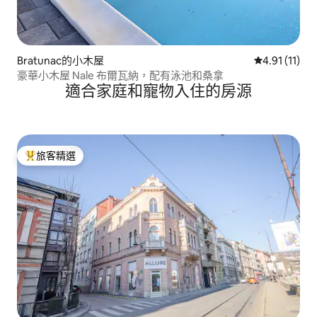
Bratunac的小木屋
從 11 則評價
4.91 (11)
豪華小木屋 Nale 布爾瓦納，配有泳池和桑拿
適合家庭和寵物入住的房源
旅客精選
旅客精選榜首