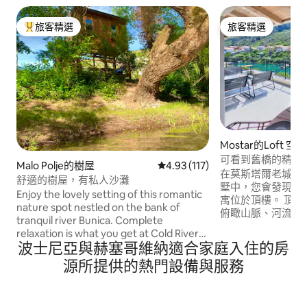
旅客精選
旅客精選
旅客精選榜首
旅客精選
Mostar的Loft 空間
可看到舊橋的精品
Malo Polje的樹屋
從 117 則評價中獲得 4.93 的平
4.93 (117)
在莫斯塔爾老城區
舒適的樹屋，有私人沙灘
墅中，您會發現這
Enjoy the lovely setting of this romantic
寓位於頂樓。 頂
nature spot nestled on the bank of
俯瞰山脈、河流和
tranquil river Bunica. Complete
遺產「斯塔裏（ Sta
relaxation is what you get at Cold River
的美麗景色。 步行幾分鐘內即可抵達莫斯
波士尼亞與赫塞哥維納適合家庭入住的房
camp that consists of four Treehouses
塔爾老城區的中心
with free private parking. For your
源所提供的熱門設備與服務
以找到正宗的麵包
convenience you will have private
皮塔和舒適的咖啡館
bathroom & kitchen including strong
常熱烈歡迎！
internet. You can rent a kayak and