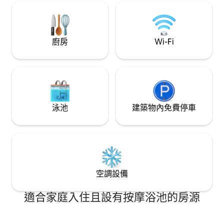
paddle to River Grill for delicious BBQ (
breakfast can be delivered to your
treehouse every morning). Sail to
magical spring or just lay in a hammock
on a sandy beach.
廚房
Wi-Fi
泳池
建築物內免費停車
空調設備
適合家庭入住且設有按摩浴池的房源