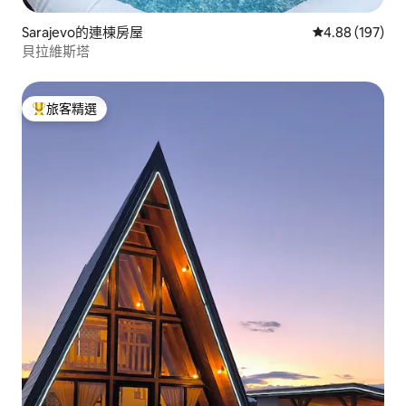
Sarajevo的連棟房屋
從 197 則評價
4.88 (197)
貝拉維斯塔
旅客精選
旅客精選榜首