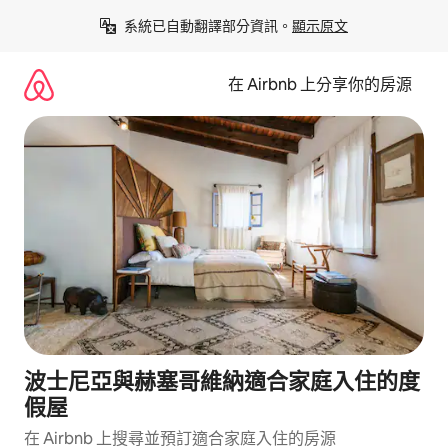
略
系統已自動翻譯部分資訊。
顯示原文
過
以
前
在 Airbnb 上分享你的房源
往
內
容
波士尼亞與赫塞哥維納適合家庭入住的度
假屋
在 Airbnb 上搜尋並預訂適合家庭入住的房源