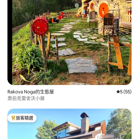
Rakova Noga的生態屋
從 55 則
5 (55)
奧伯克雷舍沃小屋
旅客精選
旅客精選榜首