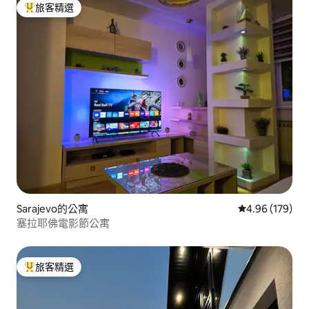
旅客精選
旅客精選榜首
Sarajevo的公寓
從 179 則評價
4.96 (179)
塞拉耶佛電影節公寓
旅客精選
旅客精選榜首