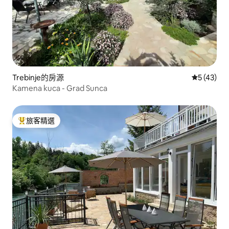
Trebinje的房源
從 43 則
5 (43)
Kamena kuca - Grad Sunca
旅客精選
旅客精選榜首