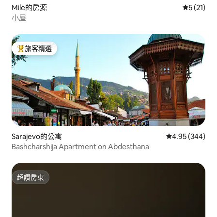
Mile的房源
從 21 則
5 (21)
小屋
旅客精選
旅客精選榜首
Sarajevo的公寓
從 344 則評價
4.95 (344)
Bashcharshija Apartment on Abdesthana
超讚房東
超讚房東