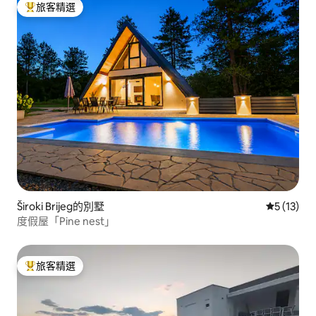
旅客精選
旅客精選榜首
Široki Brijeg的別墅
從 13 則
5 (13)
度假屋「Pine nest」
旅客精選
旅客精選榜首