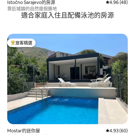
Istočno Sarajevo的房源
從 48 則評價
4.96 (48)
靠近城鎮的自然度假勝地
適合家庭入住且配備泳池的房源
旅客精選
旅客精選榜首
Mostar的迷你屋
從 60 則評價
4.93 (60)