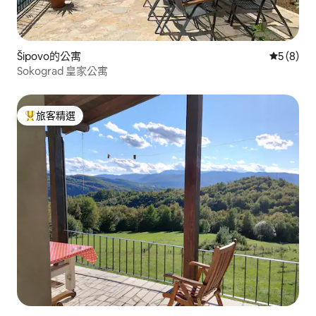
Šipovo的公寓
從 8 則
5 (8)
Sokograd 皇家公寓
旅客精選
旅客精選榜首