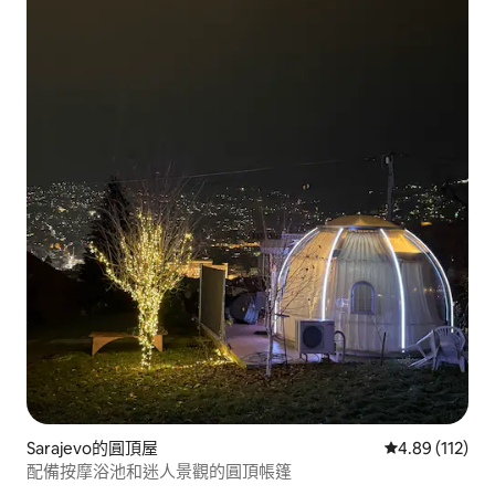
Sarajevo的圓頂屋
從 112 則評價
4.89 (112)
配備按摩浴池和迷人景觀的圓頂帳篷