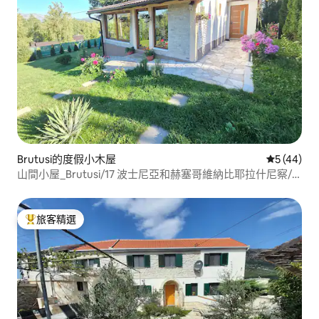
Brutusi的度假小木屋
從 44 則
5 (44)
山間小屋_Brutusi/17 波士尼亞和赫塞哥維納比耶拉什尼察/
特爾諾沃
旅客精選
旅客精選榜首