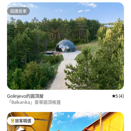
超讚房東
超讚房東
Golinjevo的圓頂屋
從 4 則
5 (4)
「Balkanika」豪華圓頂帳篷
旅客精選
旅客精選榜首