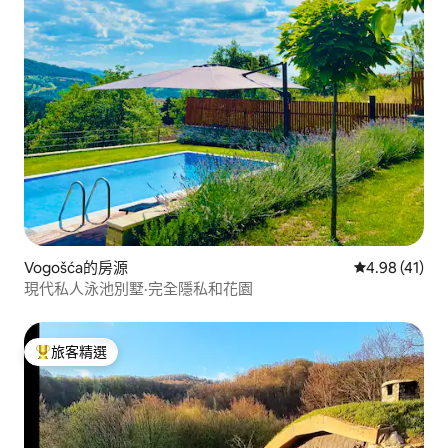
Vogošća的房源
從 41 則評價
4.98 (41)
現代私人泳池別墅·完全隱私和花園
旅客精選
旅客精選榜首