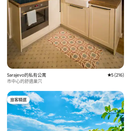
Sarajevo的私有公寓
從 216 則
5 (216)
市中心的舒適巢穴
旅客精選
旅客精選