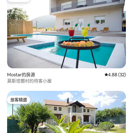
旅客精選
Mostar的房源
從 32 則評價
4.88 (32)
莫斯塔爾村的待客小屋
旅客精選
旅客精選