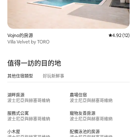
Vojno的房源
從 12 則評價
4.92 (12)
Villa Velvet by TORO
值得一訪的目的地
其他住宿類型
好玩新鮮事
湖畔房源
農場住宿
波士尼亞與赫塞哥維納
波士尼亞與赫塞哥維納
服務式公寓
寵物友善房源
波士尼亞與赫塞哥維納
波士尼亞與赫塞哥維納
小木屋
配備泳池的房源