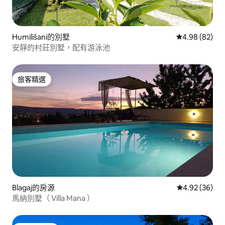
Humilišani的別墅
從 82 則評價
4.98 (82)
安靜的村莊別墅，配有游泳池
旅客精選
旅客精選
Blagaj的房源
從 36 則評價
4.92 (36)
馬納別墅（ Villa Mana ）