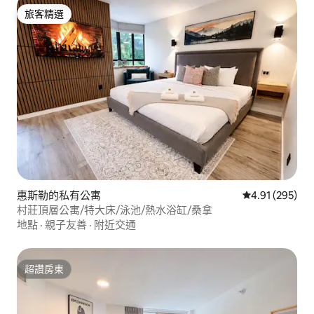
旅客精選
旅客精選
惠斯勒的私有公寓
從 295 則評價
4.91 (295)
村莊頂層公寓/特大床/泳池/熱水浴缸/桑拿
地點
·
親子友善
·
附近交通
超讚房東
超讚房東