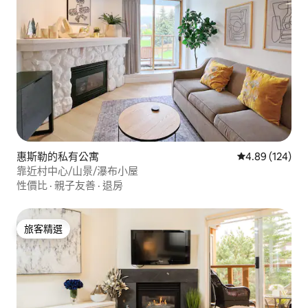
惠斯勒的私有公寓
從 124 則評價
4.89 (124)
靠近村中心/山景/瀑布小屋
性價比
·
親子友善
·
退房
旅客精選
旅客精選