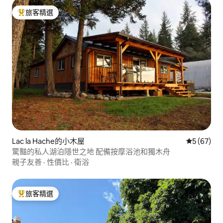
旅客精選
旅客精選榜首
Lac la Hache的小木屋
從 67 則
5 (67)
驚豔的私人湖泊隱世之地 配備按摩浴池和獨木舟
親子友善
·
性價比
·
衛浴
旅客精選
旅客精選榜首