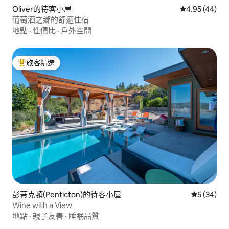
Oliver的待客小屋
從 44 則評價
4.95 (44)
葡萄酒之鄉的舒適住宿
地點
·
性價比
·
戶外空間
旅客精選
旅客精選榜首
彭蒂克頓(Penticton)的待客小屋
從 34 則
5 (34)
Wine with a View
地點
·
親子友善
·
睡眠品質