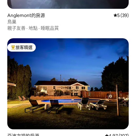
Anglemont的房源
從 39 則
5 (39)
鳥巢
親子友善
·
地點
·
睡眠品質
旅客精選
旅客精選榜首
亞波次福的房源
從 107 則評價
4.97 (107)