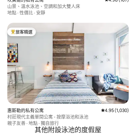
山景、溫水泳池、空調和加大雙人床
地點
·
性價比
·
安靜
旅客精選
旅客精選榜首
惠斯勒的私有公寓
從 1,030 則評
4.95 (1,030)
村莊現代主義單間公寓 - 按摩浴池和泳池
親子友善
·
地點
·
獨自旅行
其他附設泳池的度假屋