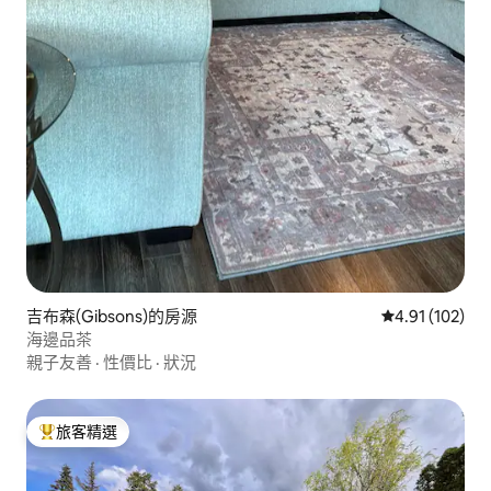
吉布森(Gibsons)的房源
從 102 則評價
4.91 (102)
海邊品茶
親子友善
·
性價比
·
狀況
旅客精選
旅客精選榜首