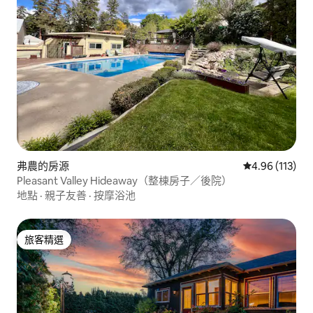
弗農的房源
從 113 則評價
4.96 (113)
Pleasant Valley Hideaway（整棟房子／後院）
地點
·
親子友善
·
按摩浴池
旅客精選
旅客精選