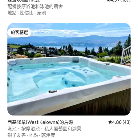
配備按摩浴池和泳池的農舍
地點
·
性價比
·
泳池
旅客精選
旅客精選
西基隆拿(West Kelowna)的房源
從 43 則評價
4.86 (43)
泳池、按摩浴池、私人葡萄園和湖景
親子友善
·
地點
·
乾淨度