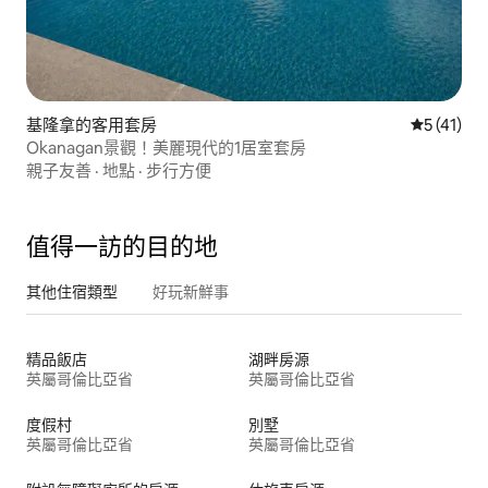
基隆拿的客用套房
從 41 則
5 (41)
Okanagan景觀！美麗現代的1居室套房
親子友善
·
地點
·
步行方便
值得一訪的目的地
其他住宿類型
好玩新鮮事
精品飯店
湖畔房源
英屬哥倫比亞省
英屬哥倫比亞省
度假村
別墅
英屬哥倫比亞省
英屬哥倫比亞省