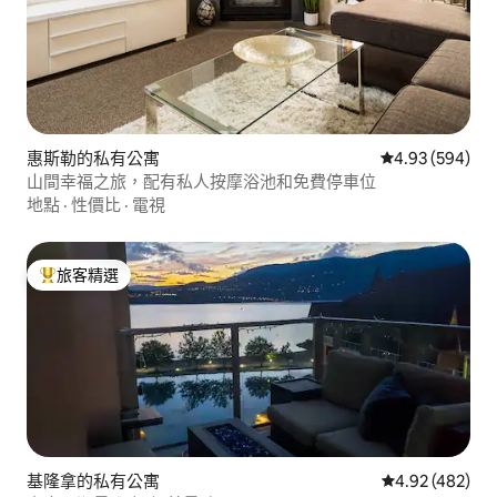
惠斯勒的私有公寓
從 594 則評價
4.93 (594)
山間幸福之旅，配有私人按摩浴池和免費停車位
地點
·
性價比
·
電視
旅客精選
旅客精選榜首
基隆拿的私有公寓
從 482 則評價
4.92 (482)