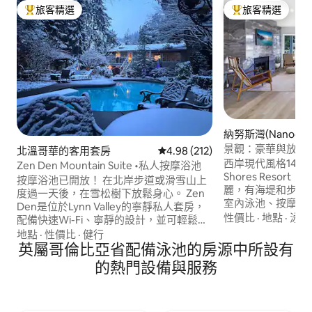
旅客精選
旅客精選
旅客精選榜首
旅客精選榜首
納努斯灣(Nanoose
棟房屋
景觀：豪華與放鬆
北溫哥華的客用套房
從 212 則評價中獲得 4.98 的平
4.98 (212)
西岸現代風格1450平
Zen Den Mountain Suite •私人按摩浴池
Shores Reso
按摩浴池已開放！ 在北岸步道或滑雪山上
麗，有海堤和步行
度過一天後，在雪松樹下放鬆身心。 Zen
室內泳池、按摩浴
Den是位於Lynn Valley的寧靜私人套房，
乒乓球、醃漬球、
性價比
·
地點
·
泳池
配備快速Wi-Fi、寧靜的設計，並可輕鬆前
池、遊樂場、共用
往松雞、Seymour和Cypress。 星光下的
地點
·
性價比
·
健行
即可抵達Rathtr
✨私人按摩浴池（全年開放） ⚡ 快速Wi-Fi
英屬哥倫比亞省配備泳池的房源中所設有
鎮。 位於島中部
+舒適的室內裝潢，適合冬季夜晚 🏔️ 距離
的熱門設備與服務
納奈莫（Nanaim
滑雪山和林恩峽谷（Lynn Canyon）只有
（Tofino）和維多利
幾分鐘路程 🌿 420-友善的氣氛，適合負責
距離華盛頓山（Moun
任的旅客 持有✨ 完整執照的短期租賃 🙏謝
雪度假村1小時。