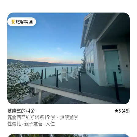
旅客精選
旅客精選榜首
基隆拿的村舍
從 45 則
5 (45)
瓦倫西亞維斯塔斯 |全景、無限湖景
性價比
·
親子友善
·
入住