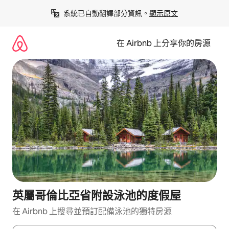
略
系統已自動翻譯部分資訊。
顯示原文
過
以
前
在 Airbnb 上分享你的房源
往
內
容
英屬哥倫比亞省附設泳池的度假屋
在 Airbnb 上搜尋並預訂配備泳池的獨特房源