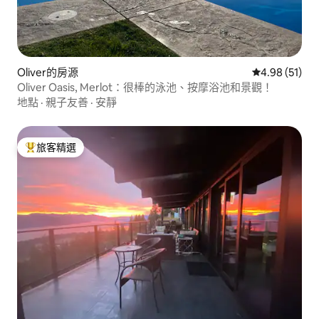
Oliver的房源
從 51 則評價
4.98 (51)
Oliver Oasis, Merlot：很棒的泳池、按摩浴池和景觀！
地點
·
親子友善
·
安靜
旅客精選
旅客精選榜首