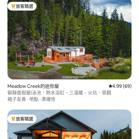
旅客精選
旅客精選榜首
Meadow Creek的迷你屋
從 69 則評價
4.99 (69)
僻靜度假屋|泳池、熱水浴缸、三溫暖、火坑、景觀
親子友善
·
地點
·
準確性
旅客精選
旅客精選榜首