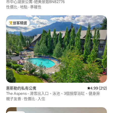
市中心湖景公寓-絕美景致BN82776
性價比
·
地點
·
準確性
旅客精選
旅客精選榜首
惠斯勒的私有公寓
從 212 則評價
4.99 (212)
The Aspens - 滑雪出入口、泳池、3個按摩浴缸、健身房
親子友善
·
性價比
·
入住