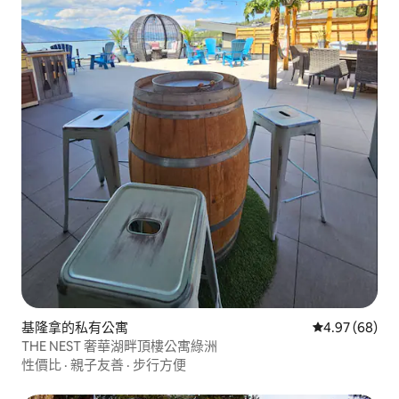
基隆拿的私有公寓
從 68 則評價
4.97 (68)
THE NEST 奢華湖畔頂樓公寓綠洲
性價比
·
親子友善
·
步行方便