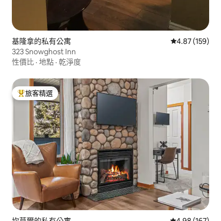
基隆拿的私有公寓
從 159 則評價
4.87 (159)
323 Snowghost Inn
性價比
·
地點
·
乾淨度
旅客精選
旅客精選榜首
坎莫爾的私有公寓
從 167 則評價
4.98 (167)