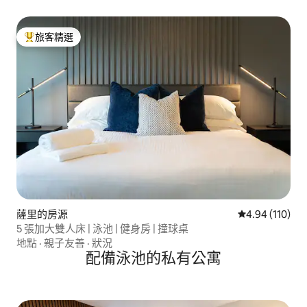
旅客精選
旅客精選榜首
薩里的房源
從 110 則評價
4.94 (110)
5 張加大雙人床 | 泳池 | 健身房 | 撞球桌
地點
·
親子友善
·
狀況
配備泳池的私有公寓