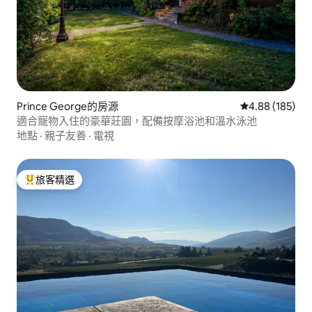
Prince George的房源
從 185 則評價
4.88 (185)
適合寵物入住的豪華莊園，配備按摩浴池和溫水泳池
地點
·
親子友善
·
電視
旅客精選
旅客精選榜首