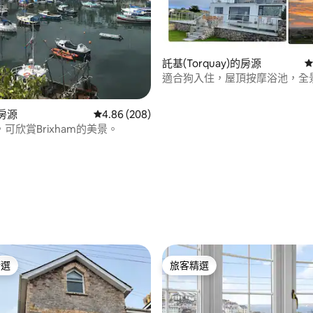
.92 的平均評分（滿分 5 分）
託基(Torquay)的房源
從
適合狗入住，屋頂按摩浴池，全
的房源
從 208 則評價中獲得 4.86 的平均評分（滿分 5
4.86 (208)
可欣賞Brixham的美景。
精選
旅客精選
榜首
旅客精選