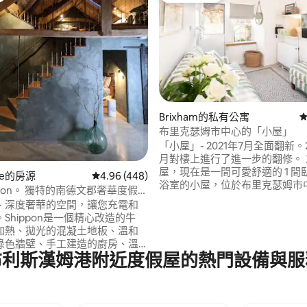
Brixham的私有公寓
從
布里克瑟姆市中心的「小屋」
88 的平均評分（滿分 5 分）
「小屋」- 2021年7月全面翻新。2
月對樓上進行了進一步的翻修。 二級小
屋，現在是一間可愛舒適的 1 間臥
ove的房源
從 448 則評價中獲得 4.96 的平均評分（滿分 5
4.96 (448)
浴室的小屋，位於布里克瑟姆市
hippon。 獨特的南德文郡奢華度假勝
安靜的鵝卵石街道上。步行幾分
、深度奢華的空間，讓您充電和
達Harbourside。坐落在美麗
Shippon是一個精心改造的牛
姆。布里克瑟姆有美麗的碼頭、
加熱、拋光的混凝土地板、溫和
景優美的步道。一個很棒的海濱
綠色牆壁、手工建造的廚房、溫
幾家獨立餐廳、酒吧和商店。
布利斯漢姆港附近度假屋的熱門設備與服
角落和天然材料。羊毛毯、羽毛
董斯堪的納維亞原木燃燒器、配
麻和羽絨的加大雙人床、瀑布淋
軟的毛巾。我們昏昏欲睡的德文