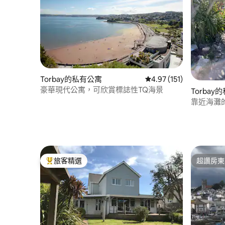
Torbay的私有公寓
從 151 則評價中獲得 4
4.97 (151)
豪華現代公寓，可欣賞標誌性TQ海景
Torbay
靠近海灘
旅客精選
超讚房東
旅客精選榜首
超讚房東