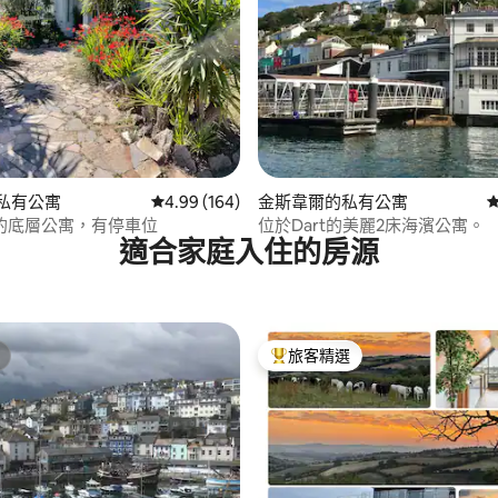
.97 的平均評分（滿分 5 分）
的私有公寓
從 164 則評價中獲得 4.99 的平均評分（滿分 5
4.99 (164)
金斯韋爾的私有公寓
的底層公寓，有停車位
位於Dart的美麗2床海濱公寓。
適合家庭入住的房源
旅客精選
旅客精選榜首