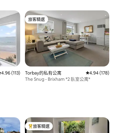
旅客精選
旅客精選
從 113 則評價中獲得 4.96 的平均評分（滿分 5 分）
4.96 (113)
Torbay的私有公寓
從 178 則評價中獲得 4
4.94 (178)
The Snug - Brixham *2 臥室公寓*
 分）
旅客精選
旅客精選榜首