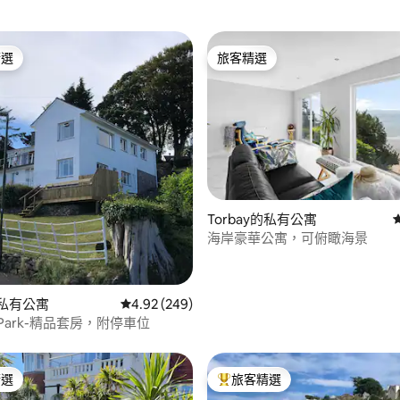
精選
旅客精選
榜首
旅客精選
Torbay的私有公寓
海岸豪華公寓，可俯瞰海景
94 的平均評分（滿分 5 分）
的私有公寓
從 249 則評價中獲得 4.92 的平均評分（滿分 5
4.92 (249)
d Park-精品套房，附停車位
精選
旅客精選
榜首
旅客精選榜首