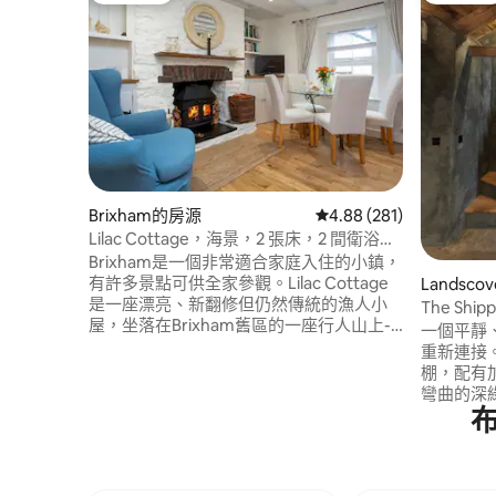
Brixham的房源
從 281 則評價中獲得 4.
4.88 (281)
Lilac Cottage，海景，2 張床，2 間衛浴，
WiFi
Brixham是一個非常適合家庭入住的小鎮，
有許多景點可供全家參觀。Lilac Cottage
Landsc
是一座漂亮、新翻修但仍然傳統的漁人小
The S
屋，坐落在Brixham舊區的一座行人山上-
地。
一個平靜
對兒童和狗來說很安全-步行僅需2或3分鐘
重新連接。
即可抵達城鎮和港口。有2間雙人臥室、套
棚，配有
房浴室和獨立淋浴間、客廳、廚房、飯廳
彎曲的深
和花園，配有烤肉和露臺，可欣賞碼頭前
暖的閱讀
往Tourquay的美景。
沙發、古
有法國亞
浴和最柔