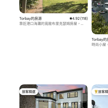
Torbay的房源
從 118 則評價中獲得 4
4.92 (118)
靠近港口海灘的寬敞布里克瑟姆房屋，
SWCP！
Torbay
時尚小屋，
旅客精選
旅客
旅客精選
旅客精選