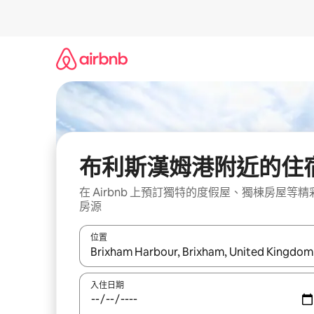
略
過
以
前
往
內
容
布利斯漢姆港附近的住
在 Airbnb 上預訂獨特的度假屋、獨棟房屋等精
房源
位置
如有搜尋結果，瀏覽內容時請使用上下箭頭，或輕
入住日期