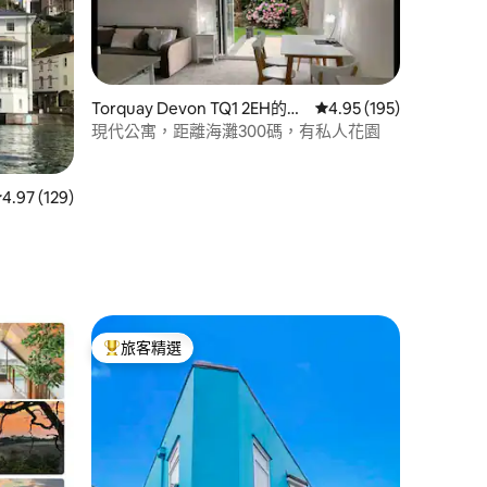
Torquay Devon TQ1 2EH的私
從 195 則評價中獲得 4
4.95 (195)
有公寓
現代公寓，距離海灘300碼，有私人花園
 分）
從 129 則評價中獲得 4.97 的平均評分（滿分 5 分）
4.97 (129)
旅客精選
旅客精選榜首