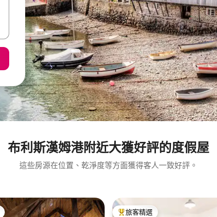
布利斯漢姆港附近大獲好評的度假屋
這些房源在位置、乾淨度等方面獲得客人一致好評。
旅客精選
旅客精選榜首