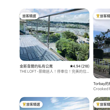
旅客精選
旅客
旅客精選
旅客精選
金斯韋爾的私有公寓
從 218 則評價中獲得 4.
4.94 (218)
THE LOFT -景緻迷人！停車位！完美的位
置
Torbay
Crooke
旅客精選
旅客
旅客精選榜首
旅客精選