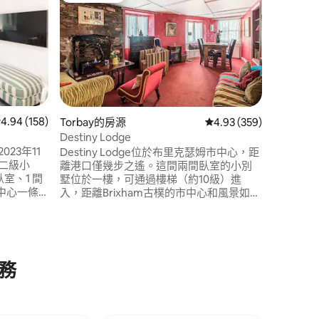
溫馨的 C
德文郡布
Cobble
的舒適單
達風景如
置便利，靠
德文郡的絕佳基地
擁有設備
配有燃木
間。 陽
 158 則評價中獲得 4.94 的平均評分（滿分 5 分）
4.94 (158)
Torbay的房源
從 359 則評價中獲得 4
4.93 (359)
可俯瞰城
Destiny Lodge
023年11
Destiny Lodge位於布里克瑟姆市中心，距
離港口僅幾步之遙。這間兩間臥室的小別
室、1 間
墅位於一樓，可通過樓梯（約10級）進
 分）
中心一條
入，距離Brixham古樸的市中心和風景如畫
鐘即可抵
的港口僅幾步之遙。 有兩間臥室、一間客
的布里克瑟
廳，配有開放式瓦斯火爐（看起來像真正
海灘和風
的火爐！）和餐桌，以及一個人電視區。
小鎮，有
有按摩浴缸，廚房寬敞且配備完善。 有洗
衣機/烘乾機和洗碗機
務