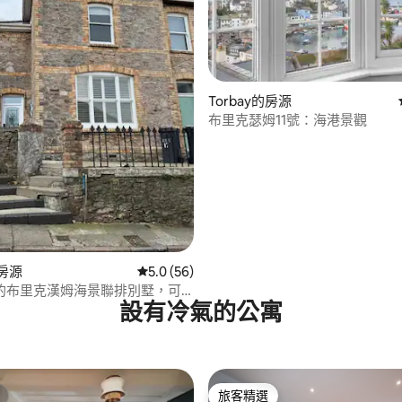
Torbay的房源
布里克瑟姆11號：海港景觀
.0 的平均評分（滿分 5 分）
的房源
從 56 則評價中獲得 5.0 的平均評分（滿分 5
5.0 (56)
的布里克漢姆海景聯排別墅，可
設有冷氣的公寓
旅客精選