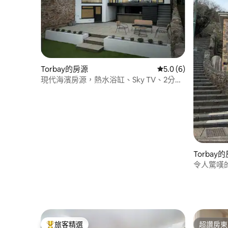
Torbay的房源
從 6 則評價中獲得 5
5.0 (6)
現代海濱房源，熱水浴缸、Sky TV、2分鐘
即可抵達港口
Torbay
令人驚嘆
容納 6 人
旅客精選
超讚房東