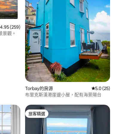
 259 則評價中獲得 4.95 的平均評分（滿分 5 分）
4.95 (259)
景景觀。
 分）
Torbay的房源
從 25 則評價中獲得 
5.0 (25)
布里克斯漢港崖邊小屋，配有海景陽台
旅客精選
旅客精選