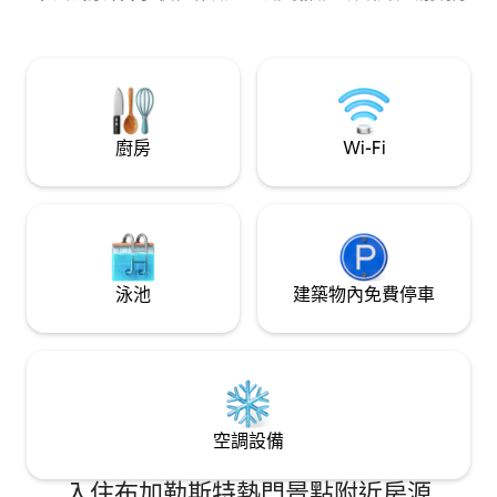
鐵、餐廳和咖啡廳。一切都可以步行。
合，每個細節都爲
這間非凡的頂層公
驗，城市景觀在您
忘的地方與眾不同
廚房
Wi-Fi
泳池
建築物內免費停車
空調設備
入住布加勒斯特熱門景點附近房源