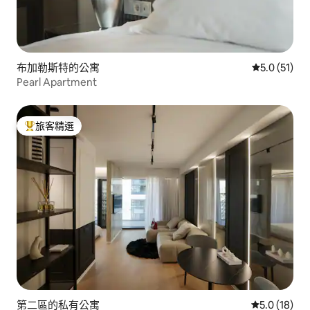
布加勒斯特的公寓
從 51 則評
5.0 (51)
Pearl Apartment
旅客精選
旅客精選榜首
第二區的私有公寓
從 18 則評
5.0 (18)