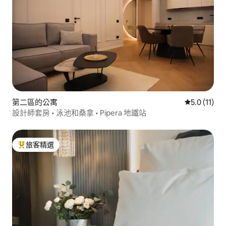
第二區的公寓
從 11 則評
5.0 (11)
設計師套房 • 泳池和桑拿 • Pipera 地鐵站
旅客精選
旅客精選榜首