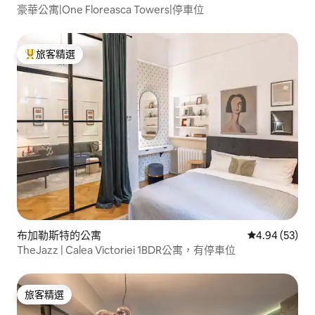
豪華公寓|One Floreasca Towers|停車位
旅客精選
旅客精選榜首
布加勒斯特的公寓
從 53 則評價
4.94 (53)
TheJazz | Calea Victoriei 1BDR公寓，有停車位
旅客精選
旅客精選