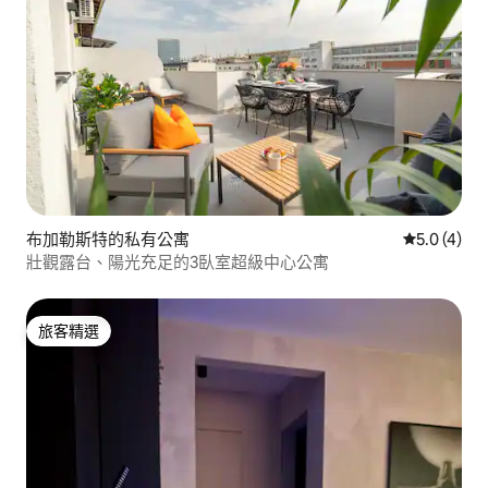
布加勒斯特的私有公寓
從 4 則評價
5.0 (4)
壯觀露台、陽光充足的3臥室超級中心公寓
旅客精選
旅客精選