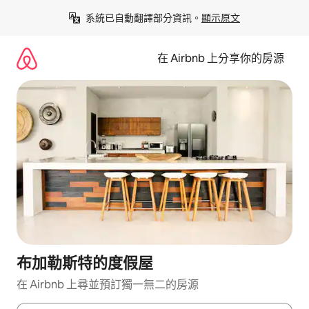
略
系統已自動翻譯部分資訊。
顯示原文
過
以
前
在 Airbnb 上分享你的房源
往
內
容
布加勒斯特的度假屋
在 Airbnb 上尋並預訂獨一無二的房源