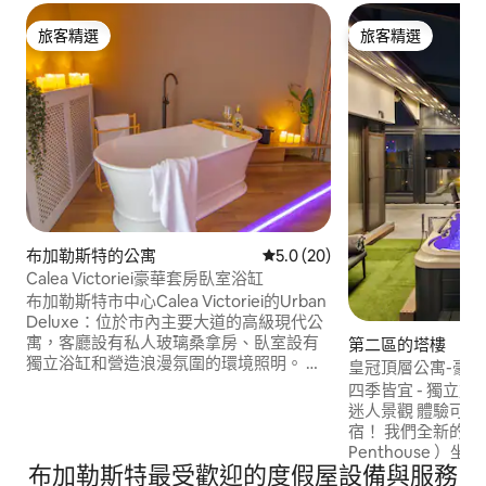
旅客精選
旅客精選
旅客精選
旅客精選
布加勒斯特的公寓
從 20 則評價中獲得 5.0 的平
5.0 (20)
Calea Victoriei豪華套房臥室浴缸
布加勒斯特市中心Calea Victoriei的Urban
Deluxe：位於市內主要大道的高級現代公
寓，客廳設有私人玻璃桑拿房、臥室設有
第二區的塔樓
獨立浴缸和營造浪漫氛圍的環境照明。 可
皇冠頂層公寓-豪
供4人入住（大床加沙發床）。 快速1
四季皆宜 - 獨立加
Gbps Wi-Fi，適合工作、智慧電視、設備
迷人景觀 體驗可能是布加勒斯特最好的住
齊全的廚房、陽臺、洗衣機和烘乾機、輕
宿！ 我們全新的皇冠
鬆自助入住。 步行幾分鐘即可抵達舊城
Penthouse 
區、羅馬尼亞雅典娜神廟、博物館、地
布加勒斯特最受歡迎的度假屋設備與服務
人的全景。 盡情