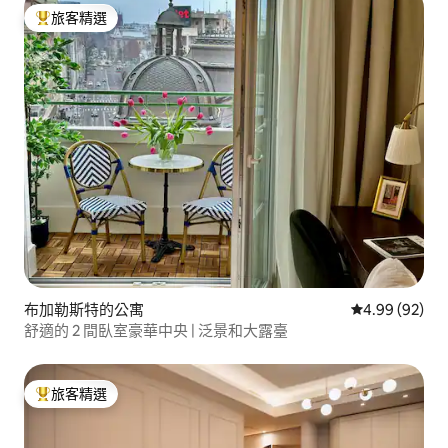
旅客精選
旅客精選榜首
布加勒斯特的公寓
從 92 則評價
4.99 (92)
舒適的 2 間臥室豪華中央 | 泛景和大露臺
旅客精選
旅客精選榜首