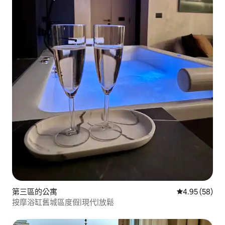
第三區的公寓
從 58 則評價
4.95 (58)
按摩浴缸舊城區度假|現代|放鬆