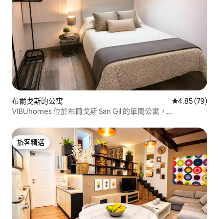
布爾戈斯的公寓
從 79 則評價
4.85 (79)
VIBUhomes 位於布爾戈斯 San Gil 的單間公寓，
VIBUhome...
旅客精選
旅客精選