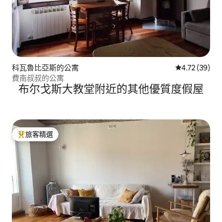
科瓦魯比亞斯的公寓
從 39 則評價
4.72 (39)
費南叔叔的公寓
布尔戈斯大教堂附近的其他優質度假屋
旅客精選
旅客精選榜首