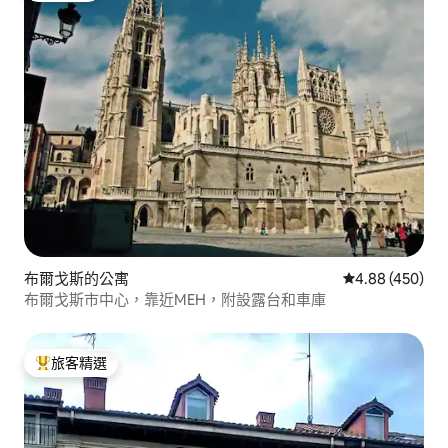
布爾戈斯的公寓
從 450 則評價
4.88 (450)
布爾戈斯市中心，靠近MEH，附設露台和車庫
旅客精選
旅客精選榜首