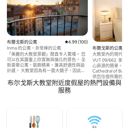
布爾戈斯的公寓
從 100 則評價中獲得 4.99 的平
4.99 (100)
布爾戈斯的公寓
Inma 的公寓，非常棒的公寓
大教堂內的現代化
「美麗的大教堂景觀」簡直令人驚嘆。 您
可以在其露臺上欣賞無與倫比的景色。 全
VUT 09/662. 享受這間現代化、安靜和中
新豪華公寓，裝飾精美，兼具舒適性與設
心房源的簡單。 距離布爾戈斯大教堂（
計感。 大教堂因為有一面大鏡子，因此佔
Cathedral of Bur
據了客廳的空間，客廳配有智能電視和舒
供您住宿所需的所有設
布尔戈斯大教堂附近度假屋的熱門設備與
適的沙發床。 小廚房設備精良。 她的臥室
Dolce Gust
配有150公分的床、智慧電視和帶鏡子的大
種輸液。 還有烤
服務
衣櫃。 精緻的裝飾完美融合了空間的和
底鍋。 在周圍的Calle San Esteban ，您可
諧、舒適性和設計。 白色木樑讓房源充滿
以找到沒有藍色區
年輕和清新的氣息，是情侶、家庭或朝聖
者的理想住宿。 作為一個與眾不同的元
素，大教堂及其所有輝煌，透過放置在客
廳重要位置的大鏡子，神奇地進入客廳。
真的很獨特！ 她的臥室是獨特的舒適空