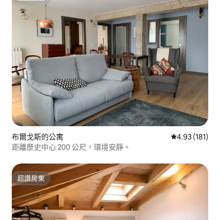
布爾戈斯的公寓
從 181 則評價
4.93 (181)
距離歷史中心 200 公尺，環境安靜。
超讚房東
超讚房東