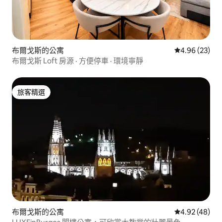
布爾戈斯的公寓
從 23 則評價
4.96 (23)
布爾戈斯 Loft 房源 · 方便停車 · 環境寧靜
旅客精選
旅客精選
布爾戈斯的公寓
從 48 則評價
4.92 (48)