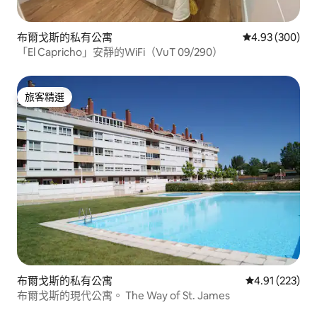
布爾戈斯的私有公寓
從 300 則評價
4.93 (300)
「El Capricho」安靜的WiFi（VuT 09/290）
旅客精選
旅客精選
布爾戈斯的私有公寓
從 223 則評價
4.91 (223)
布爾戈斯的現代公寓。 The Way of St. James