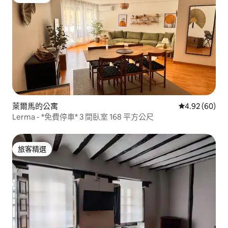
旅客精選
萊爾馬的公寓
從 60 則評價
4.92 (60)
Lerma - *免費停車* 3 間臥室 168 平方公尺
旅客精選
旅客精選