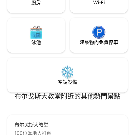
間，配備150公分的床，床墊和枕頭都是最
廚房
Wi-Fi
高品質。 帶鏡子的更衣室是定制設計的，
裡面配備了所有必要的設施。 您可以在臥
室和客廳舒適地享受電視和智慧電視。 所
有東西的顏色和形狀都相互搭配：床頭
板、橫樑、壁紙、床單，一切都很和
諧！！ 休息室設有一張大玻璃桌和四張現
代椅子，您可以從這裡看到世界上最美的
泳池
建築物內免費停車
大教堂，享有優越的景觀。 非常舒適的
150 公分沙發床，讓你可以充分利用公寓的
容納空間。 通往客廳的是寬敞的廚房-餐
廳。 採用漆木設計，配有木製檯面，讓你
可以分享美好時光，陽台透入的充足光線
照亮整套房源。 配備所有高級家電，每個
空調設備
奢華的細節都非常適合短期和長期住宿。
布尔戈斯大教堂附近的其他熱門景點
布尔戈斯大教堂
100位當地人推薦