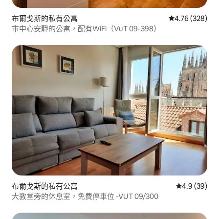
布爾戈斯的私有公寓
從 328 則評價
4.76 (328)
市中心安靜的公寓，配有WiFi（VuT 09-398）
布爾戈斯的私有公寓
從 39 則評
4.9 (39)
大教堂旁的休息室，免費停車位 -VUT 09/300