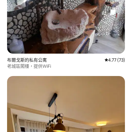
布爾戈斯的私有公寓
從 73 則評價
4.77 (73)
老城區閣樓，提供WiFi