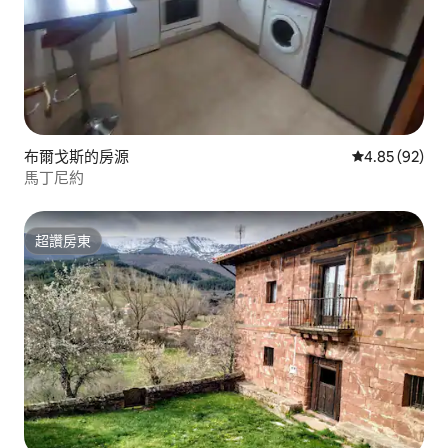
布爾戈斯的房源
從 92 則評價
4.85 (92)
馬丁尼約
超讚房東
超讚房東