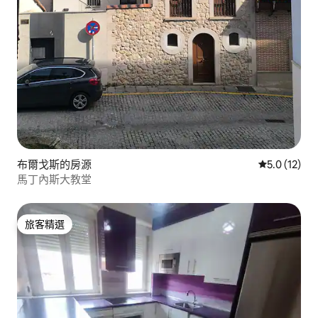
布爾戈斯的房源
從 12 則評
5.0 (12)
馬丁內斯大教堂
旅客精選
旅客精選