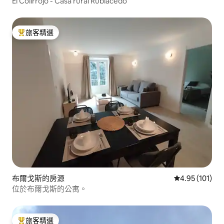
El Colirrojo - Casa rural Rublacedo
旅客精選
旅客精選榜首
布爾戈斯的房源
從 101 則評價
4.95 (101)
位於布爾戈斯的公寓。
旅客精選