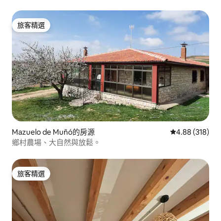
旅客精選
旅客精選
Mazuelo de Muñó的房源
從 318 則評價
4.88 (318)
鄉村農場、大自然與放鬆。
旅客精選
旅客精選