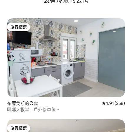
設有冷氣的公寓
旅客精選
旅客精選
布爾戈斯的公寓
從 258 則評價
4.91 (258)
毗鄰大教堂。戶外停車位。
旅客精選
旅客精選