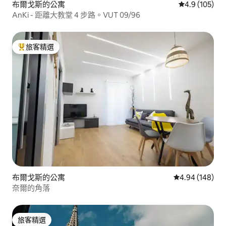
布爾戈斯的公寓
從 105 則評
4.9 (105)
AnKi - 距離大教堂 4 步路。VUT 09/96
旅客精選
旅客精選榜首
布爾戈斯的公寓
從 148 則評價
4.94 (148)
奈爾的角落
旅客精選
旅客精選