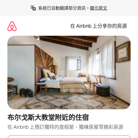
略
系統已自動翻譯部分資訊。
顯示原文
過
以
前
在 Airbnb 上分享你的房源
往
內
容
布尔戈斯大教堂附近的住宿
在 Airbnb 上預訂獨特的度假屋、獨棟房屋等精彩房源