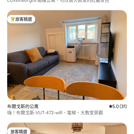
LUXEinBurgos 閣樓公寓，可欣賞大教堂的壯麗景色
旅客精選
旅客精選榜首
布爾戈斯的公寓
從 31 則評
5.0 (31)
嗨！布爾戈斯-VUT-472-wifi、電梯、大教堂景觀
旅客精選