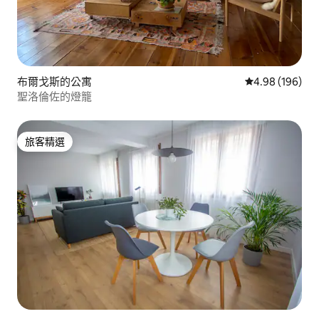
布爾戈斯的公寓
從 196 則評價
4.98 (196)
聖洛倫佐的燈籠
旅客精選
旅客精選