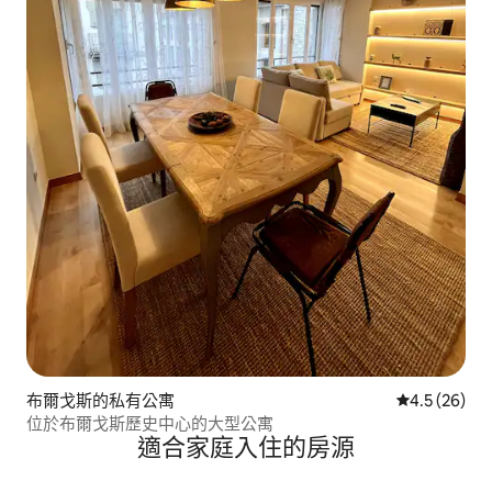
布爾戈斯的私有公寓
從 26 則評
4.5 (26)
位於布爾戈斯歷史中心的大型公寓
適合家庭入住的房源