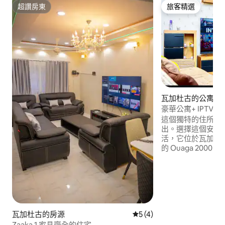
超讚房東
旅客精選
超讚房東
旅客精選
瓦加杜古的公寓
豪華公寓+ IPTV + 
OUAGA2000
這個獨特的住所以
出。選擇這個安靜
活，它位於瓦加杜
的 Ouaga 2000
分鐘。距離 Lyza Mar
Market 等超市僅
Wi-Fi、每週 6 
的保安監控。現場
瓦加杜古的房源
從 4 則評價中獲得 5 的平均
5 (4)
Zaaka 1 家具齊全的住宅