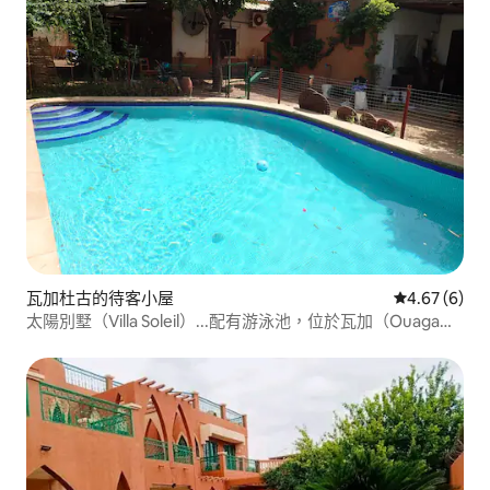
瓦加杜古的待客小屋
從 6 則評價
4.67 (6)
太陽別墅（Villa Soleil）...配有游泳池，位於瓦加（Ouaga）
的寧靜之地