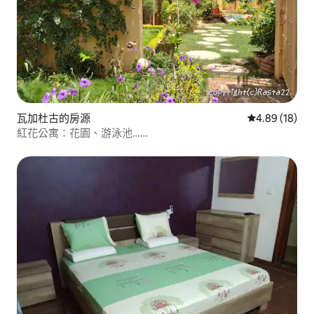
瓦加杜古的房源
從 18 則評價
4.89 (18)
紅花公寓：花園、游泳池……