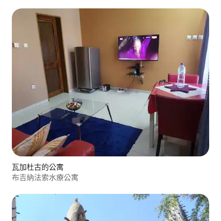
瓦加杜古的公寓
布吉納法索水療公寓