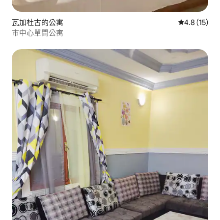
瓦加杜古的公寓
從 15 則評
4.8 (15)
市中心單間公寓