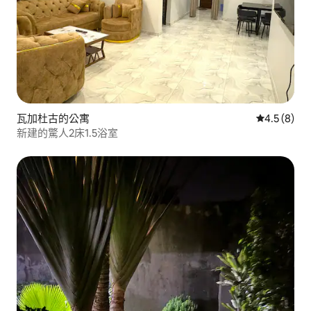
瓦加杜古的公寓
從 8 則評價
4.5 (8)
新建的驚人2床1.5浴室