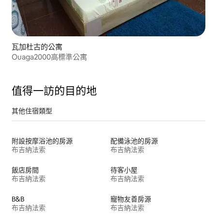
瓦加杜古的公寓
Ouaga2000高標準公寓
值得一訪的目的地
其他住宿類型
附設按摩浴池的房源
配備泳池的房源
布吉納法索
布吉納法索
飯店房間
待客小屋
布吉納法索
布吉納法索
B&B
寵物友善房源
布吉納法索
布吉納法索