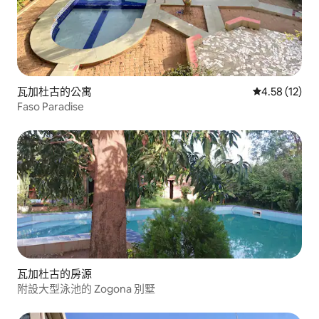
瓦加杜古的公寓
從 12 則評價
4.58 (12)
Faso Paradise
瓦加杜古的房源
附設大型泳池的 Zogona 別墅