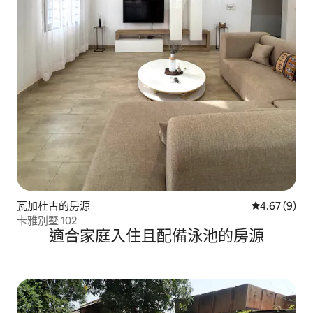
瓦加杜古的房源
從 9 則評價
4.67 (9)
卡雅別墅 102
適合家庭入住且配備泳池的房源