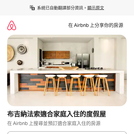
略
系統已自動翻譯部分資訊。
顯示原文
過
以
前
在 Airbnb 上分享你的房源
往
內
容
布吉納法索適合家庭入住的度假屋
在 Airbnb 上搜尋並預訂適合家庭入住的房源