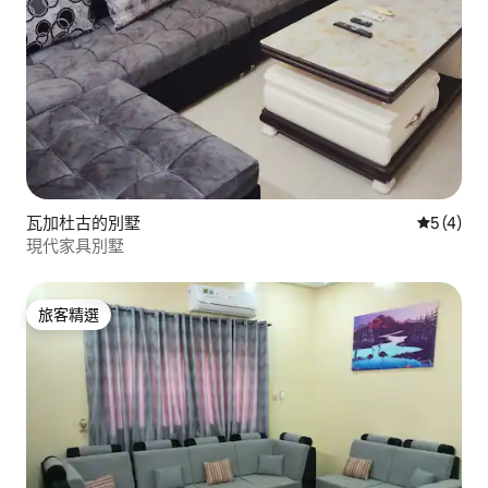
瓦加杜古的別墅
從 4 則
5 (4)
現代家具別墅
旅客精選
旅客精選