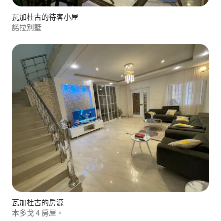
瓦加杜古的待客小屋
諾拉別墅
瓦加杜古的房源
本多戈 4 房屋。