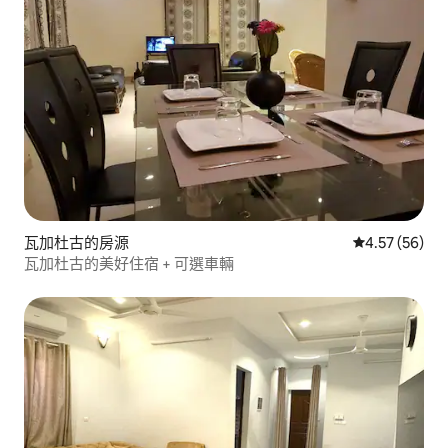
瓦加杜古的房源
從 56 則評價
4.57 (56)
瓦加杜古的美好住宿 + 可選車輛