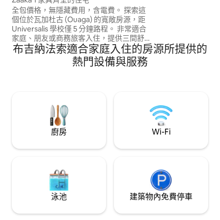
全包價格，無隱藏費用，含電費。 探索這
個位於瓦加杜古 (Ouaga) 的寬敞房源，距
Universalis 學校僅 5 分鐘路程。 非常適合
家庭、朋友或商務旅客入住，提供三間舒
布吉納法索適合家庭入住的房源所提供的
適的臥室、配有 75 吋電視的客廳、景觀優
美的露臺，以及三間浴室。 享受寬敞的庭
熱門設備與服務
院、高速 Wi-Fi、洗衣機、清潔服務和夜間
保全，讓您住得舒適。 立即預訂，體驗瓦
加市中心的舒適！
廚房
Wi-Fi
泳池
建築物內免費停車