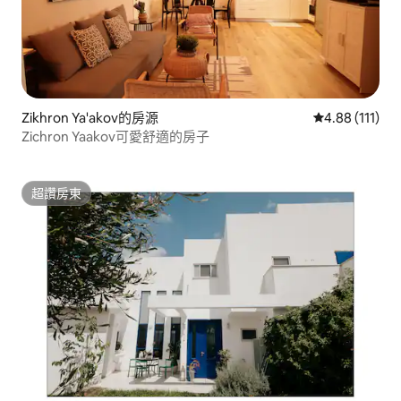
Zikhron Ya'akov的房源
從 111 則評價
4.88 (111)
Zichron Yaakov可愛舒適的房子
超讚房東
超讚房東