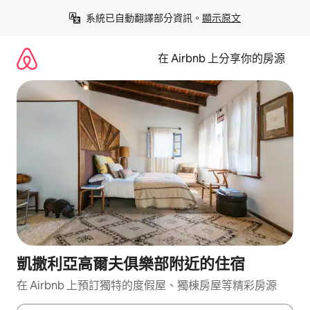
略
系統已自動翻譯部分資訊。
顯示原文
過
以
前
在 Airbnb 上分享你的房源
往
內
容
凱撒利亞高爾夫俱樂部附近的住宿
在 Airbnb 上預訂獨特的度假屋、獨棟房屋等精彩房源