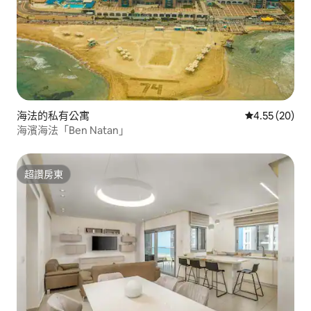
海法的私有公寓
從 20 則評價
4.55 (20)
海濱海法「Ben Natan」
超讚房東
超讚房東