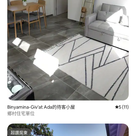
Binyamina-Giv'at Ada的待客小屋
從 11 則
5 (11)
鄉村住宅單位
超讚房東
超讚房東