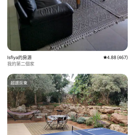
Isfiya的房源
從 467 則評價
4.88 (467)
我的第二個家
超讚房東
超讚房東