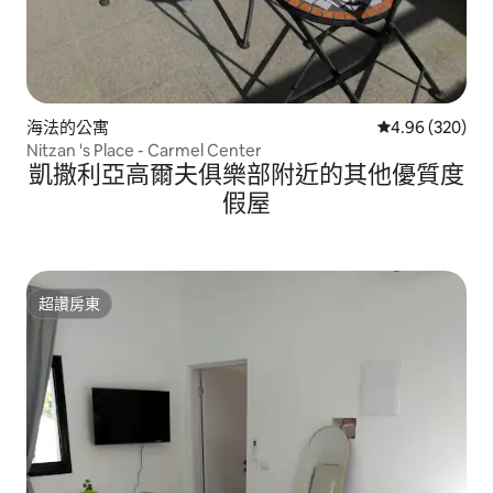
海法的公寓
從 320 則評價
4.96 (320)
Nitzan 's Place - Carmel Center
凱撒利亞高爾夫俱樂部附近的其他優質度
假屋
超讚房東
超讚房東