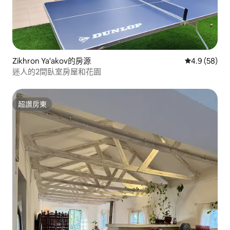
Zikhron Ya'akov的房源
從 58 則評
4.9 (58)
迷人的2間臥室房屋和花園
超讚房東
超讚房東