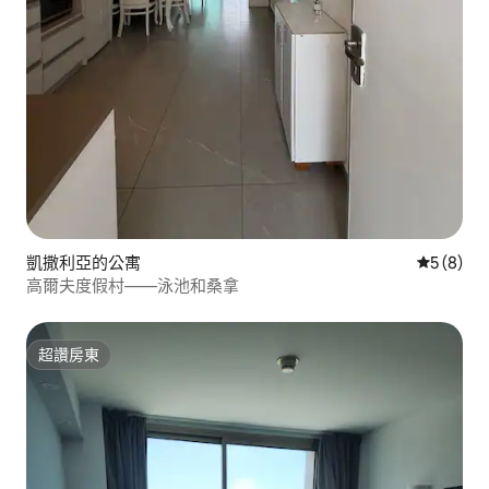
凱撒利亞的公寓
從 8 則
5 (8)
高爾夫度假村——泳池和桑拿
超讚房東
超讚房東