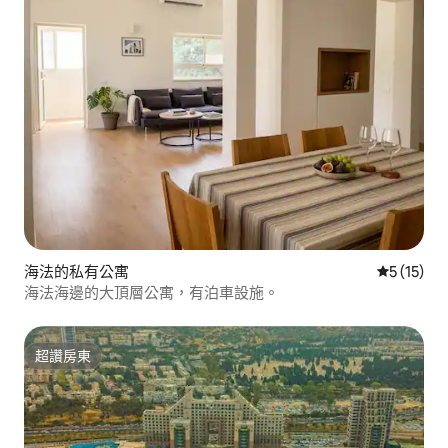
海法的私有公寓
從 15 則
5 (15)
海法海邊的大頂層公寓，有泊車設施。
超讚房東
超讚房東