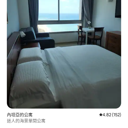
內坦亞的公寓
從 152 則評價
4.82 (152)
迷人的海景單間公寓