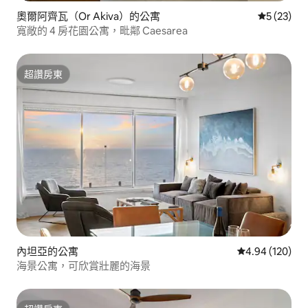
奧爾阿齊瓦（Or Akiva）的公寓
從 23 則
5 (23)
寬敞的 4 房花園公寓，毗鄰 Caesarea
超讚房東
超讚房東
內坦亞的公寓
從 120 則評價
4.94 (120)
海景公寓，可欣賞壯麗的海景