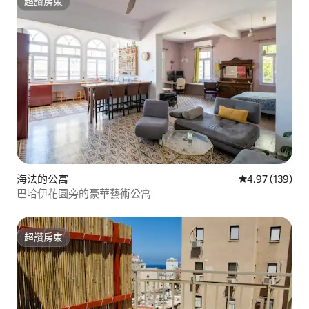
超讚房東
超讚房東
海法的公寓
從 139 則評價
4.97 (139)
巴哈伊花園旁的豪華藝術公寓
超讚房東
超讚房東