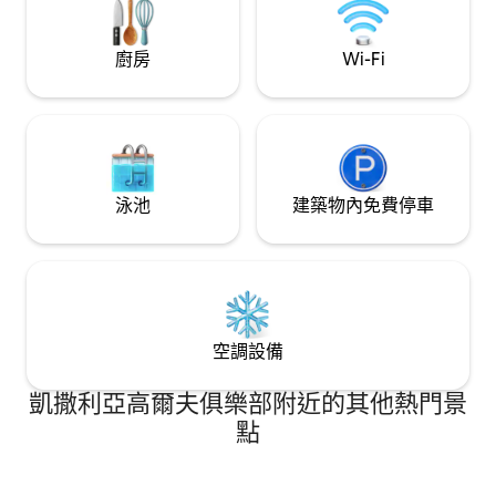
海灘和凱撒利亞都
著名和古老的景點，一個令人驚嘆的考古
奇的Pardes Ha
和旅遊景點，位 於特拉維夫（ 30分鐘車
廚房
Wi-Fi
落
程）和海法（ 30分鐘車程）之間 開車）。
從那裡您也可以參觀以色列北部。加利利
海約90 距離幾分鐘車程。 • 該地區有很多
景點：包括，您可以在那裡散步 在古老的
港口城市Caesarea的廢墟之間，在俯瞰大
海的美食餐廳用 餐，參觀集會博物館，練
習高爾夫或網球技巧或享受 海灘上的水上
泳池
建築物內免費停車
運動或騎馬活動。附近有藝術畫廊、 咖啡
館、購物和商業區域、家庭運動和景點
等。 • 開車來的旅客，街上有足夠的免費
停車位。 • 我們熱切期盼您下次度假入
住。如果您有任何問題，歡 迎隨時與我們
聯絡。 Joseph
空調設備
凱撒利亞高爾夫俱樂部附近的其他熱門景
點