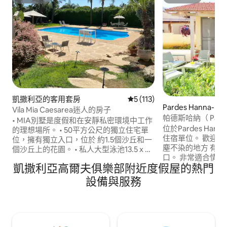
超讚房東
超讚房東
凱撒利亞的客用套房
從 113 則評價中獲得 5 的平
5 (113)
Pardes Hanna-K
Vila Mia Caesarea迷人的房子
客小屋
帕德斯哈納（ Pard
• MIA別墅是度假和在安靜私密環境中工作
宿單位，設有私人
位於Pardes Ha
的理想場所。 • 50平方公尺的獨立住宅單
住宿單位。 歡迎
位，擁有獨立入口，位於 約1.5個沙丘和一
塵不染的地方 有
個沙丘上的花園。 • 私人大型泳池13.5 x 6
口。 非常適合情侶或
公尺，僅供房客使用。 • 花園設有非常高
凱撒利亞高爾夫俱樂部附近度假屋的熱門
的防空洞毗鄰住宿
的樹籬，可提供最大限度的隱私•它包括1
作一會兒，或只是享受P
間配 有雙人牀的臥室、1間配有雙人拉出式
設備與服務
Karkur的氛圍。
沙發的客廳 牀、平面有線電視、空調和免
高高的木天花板，
費WIFI + NETFLIX、1間浴室和全套 設備齊
適私人庭院。 步
全的廚房。為我們的宗教房客提供烏爾恩
中心。距離火車站、
和安息日熱板。 • Vila Mia非常適合在
Pardes Hanna
Caesarea令人難忘的地區放鬆假期 以色列