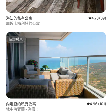
海法的私有公寓
從 59 則評價
4.73 (59)
靠近卡梅利特的公寓
超讚房東
超讚房東
內坦亞的私有公寓
從 101 則評價
4.96 (101)
地中海奢華 - 海灘！