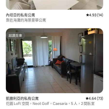
內坦亞的私有公寓
從 14 則評價
4.93 (14)
靠近海灘的海景豪華公寓
超讚房東
超讚房東
凱撒利亞的私有公寓
從 73 則評價
4.64 (73)
花園 Loft 空間，Neot Golf，Caesaria，5 人，2 間臥室