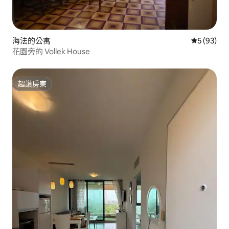
海法的公寓
從 93 則
5 (93)
花園旁的 Vollek House
超讚房東
超讚房東