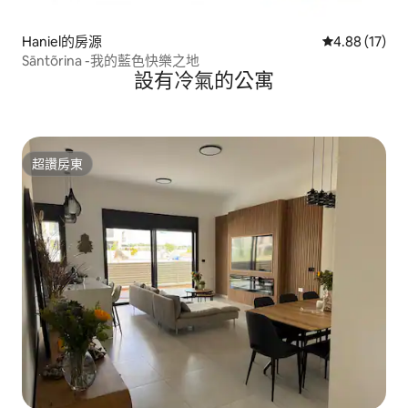
Haniel的房源
從 17 則評價
4.88 (17)
Sāntõrina -我的藍色快樂之地
設有冷氣的公寓
超讚房東
超讚房東