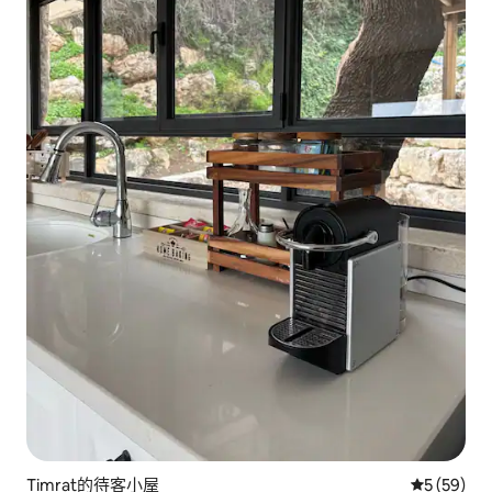
Timrat的待客小屋
從 59 則
5 (59)