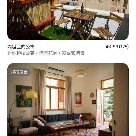
內坦亞的公寓
從 125 則評價
4.93 (125)
迷你頂樓公寓，海景花園，露臺和海景
超讚房東
超讚房東