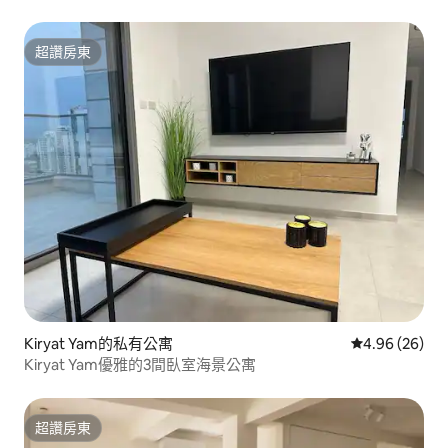
超讚房東
超讚房東
Kiryat Yam的私有公寓
從 26 則評價
4.96 (26)
Kiryat Yam優雅的3間臥室海景公寓
超讚房東
超讚房東