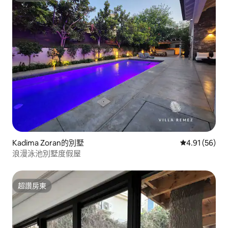
Kadima Zoran的別墅
從 56 則評價
4.91 (56)
浪漫泳池別墅度假屋
超讚房東
超讚房東