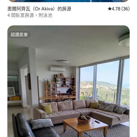
奧爾阿齊瓦（Or Akiva）的房源
從 36 則評價
4.78 (36)
4 間臥室房源，附泳池
超讚房東
超讚房東