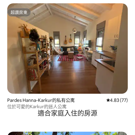
超讚房東
超讚房東
Pardes Hanna-Karkur的私有公寓
從 77 則評價
4.83 (77)
位於可愛的Karkur的迷人公寓
適合家庭入住的房源