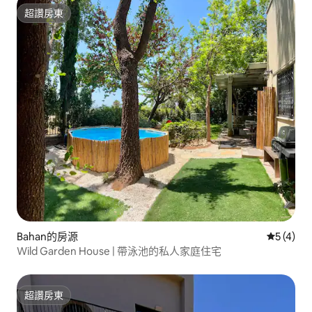
超讚房東
超讚房東
Bahan的房源
從 4 則
5 (4)
Wild Garden House | 帶泳池的私人家庭住宅
超讚房東
超讚房東