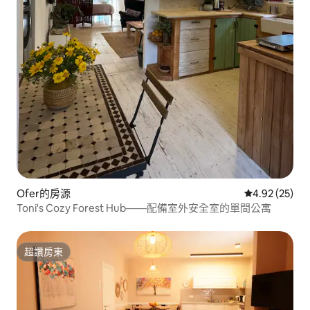
Ofer的房源
從 25 則評價
4.92 (25)
Toni's Cozy Forest Hub——配備室外安全室的單間公寓
超讚房東
超讚房東