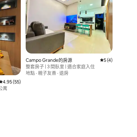
Campo Grande的房源
從 4 則評價中獲得
5 (4)
整套房子 | 3 間臥室 | 適合家庭入住
地點
·
親子友善
·
退房
從 55 則評價中獲得 4.95 的平均評分（滿分 5 分）
4.95 (55)
公寓
 分）