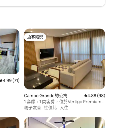
旅客精選
旅客精選
從 71 則評價中獲得 4.99 的平均評分（滿分 5 分）
4.99 (71)
。
 分）
Campo Grande的公寓
從 98 則評價中獲得 4.
4.88 (98)
1 套房 + 1 間客房，位於Vertigo Premium
Studios
親子友善
·
性價比
·
入住