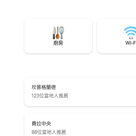
cozinha altamente equipada completam
☑ Machine 
a experiência. Em localização central, é
用涵蓋範
um pequeno santuário urbano para
泳池。
quem busca conforto, design e uma
estadia especial, mantendo ao mesmo
tempo uma atmosfera tranquila e
exclusiva.
廚房
Wi-F
坎普格蘭德
123位當地人推薦
費拉中央
88位當地人推薦