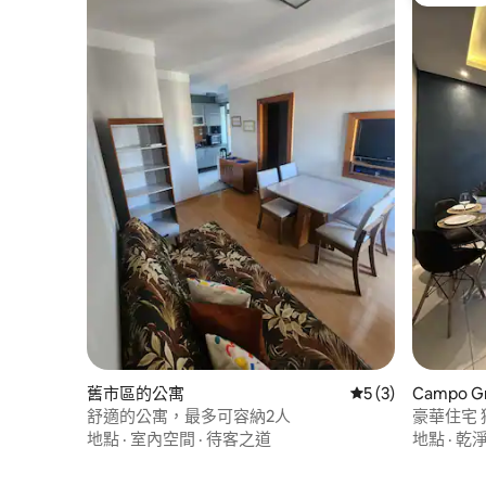
旅客精選
舊市區的公寓
從 3 則評價中獲得
5 (3)
Campo 
舒適的公寓，最多可容納2人
豪華住宅
地點
·
室內空間
·
待客之道
地點
·
乾