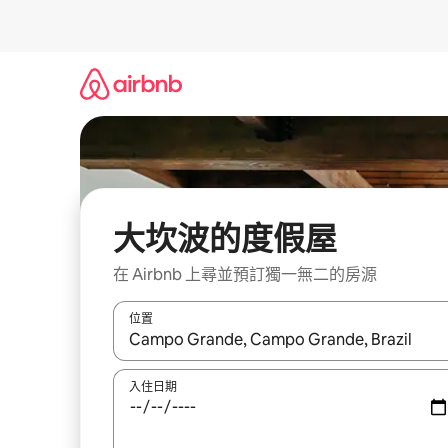
略
過
以
前
往
內
容
大坎波的度假屋
在 Airbnb 上尋並預訂獨一無二的房源
位置
如有搜尋結果，瀏覽內容時請使用上下箭頭，或輕
入住日期