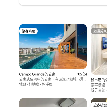
旅客精選
超讚房東
旅客精選
超讚房東
Campo Grande的公寓
從 5 則評價中獲得
5 (5)
公寓式住宅中的公寓，有游泳池和城市景
舊市區的
觀 VEO0710
地點
·
舒適度
·
乾淨度
豪華精選
親子友善
旅客精選