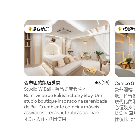
旅客精選
旅客
旅客精選榜首
旅客精選
舊市區的飯店房間
從 26 則評價中獲得
5 (26)
Campo 
Studio W Bali – 精品式度假勝地
豪華閣樓 -
Bem-vindo ao Bali Sanctuary Stay. Um
地理位置優
studio boutique inspirado na serenidade
現代化的閣
de Bali. O ambiente combina móveis
心僅幾步
assinados, peças autênticas da ilha e
概念。 享受極致的住宿體驗： 卡瑪皇後
elementos naturais, criando um refúgio
(☑Cama
地點
·
入住
·
進出使用
性價比
·
elegante e acolhedor. Cama queen,
服 ☑ 
Smart TV, internet de alta velocidade e
具 ☑ 餐桌 智慧☑電視 ☑ WiFi Lava e Seca