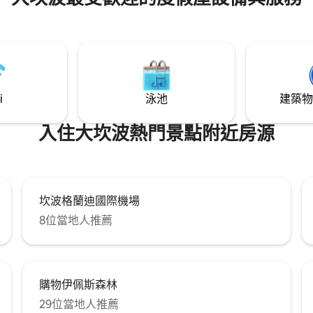
☑ 免費停車 在這裡，您可以使
Premium Studios ，您可以
圍、學院、共享工作和停車場的
桑拿房、一樓有無邊境和餐廳的
池。 歡迎
i
泳池
建築物
入住大坎波熱門景點附近房源
坎波格蘭迪國際機場
8位當地人推薦
購物伊佩斯森林
29位當地人推薦