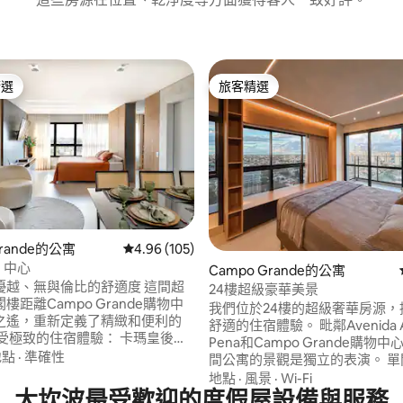
精選
旅客精選
榜首
旅客精選
 5 的平均評分（滿分 5 分）
Grande的公寓
從 105 則評價中獲得 4.96 的平均評分（滿分 5
4.96 (105)
 中心
Campo Grande的公寓
越、無與倫比的舒適度 這間超
24樓超級豪華美景
樓距離Campo Grande購物中
我們位於24樓的超級奢華房源，
之遙，重新定義了精緻和便利的
舒適的住宿體驗。 毗鄰Avenida Afonso
Pena和Campo Grande購物
 Queen) ☑ 有空調 ☑ 牀和毛巾衣
地點
·
準確性
間公寓的景觀是獨立的表演。 單間公寓配
廚房配備：爐子、微波爐、冰箱、餐
有空調、標準雙人牀、智慧電視
地點
·
風景
·
Wi-Fi
大坎波最受歡迎的度假屋設備與服務
的廚房、沙發和漂亮的衣櫃 在Vertigo