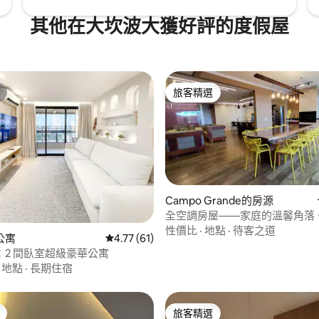
其他在大坎波大獲好評的度假屋
旅客精選
旅客精選
Campo Grande的房源
全空調房屋——家庭的溫馨角落
 5 的平均評分（滿分 5 分）
性價比
·
地點
·
待客之道
公寓
從 61 則評價中獲得 4.77 的平均評分（滿分 5
4.77 (61)
：2 間臥室超級豪華公寓
·
地點
·
長期住宿
旅客精選