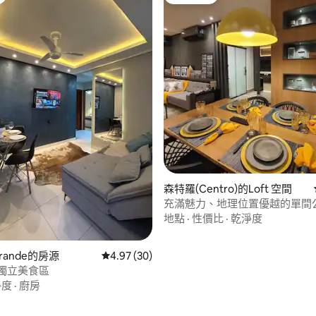
旅客精選
森特羅(Centro)的Loft 空間
充滿魅力、地理位置優越的單間
地點
·
性價比
·
乾淨度
 5 的平均評分（滿分 5 分）
Grande的房源
從 30 則評價中獲得 4.97 的平均評分（滿分 5
4.97 (30)
 獨立美食區
淨度
·
廚房