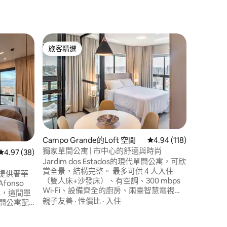
Campo 
旅客精選
旅客
旅客精選
旅客精
SkyLo
SkyLo
華！ 享
泳池。 
拿房和2
精緻的餐廳，
地點
·
性
位置：距
分鐘，周
那些尋求
 分）
Campo Grande的Loft 空間
從 118 則評價中獲得 4
4.94 (118)
特的地址。
獨家單間公寓 | 市中心的舒適與時尚
從 38 則評價中獲得 4.97 的平均評分（滿分 5 分）
4.97 (38)
Jardim dos Estados的現代單間公寓，可欣
賞全景，結構完整。 最多可供 4 人入住
提供奢華
（雙人床+沙發床）、有空調、300 mbps
Wi-Fi、設備齊全的廚房、兩臺智慧電視和
中心，這間單
私人有蓋車庫。 大樓內：溫水泳池、無邊
親子友善
·
性價比
·
入住
泳池、乾式桑拿、健身中心、共同工作、
、帶島嶼
遊戲室和洗衣房（付費使用）。 24小時禮