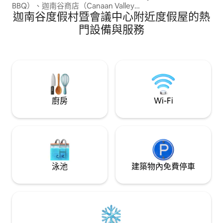
BBQ）、迦南谷商店（Canaan Valley
迦南谷度假村暨會議中心附近度假屋的熱
Store）、新迷你高爾夫球場（New
Miniature Golf）、步道實驗室（Trail
門設備與服務
Labs）一個街區。 距離Timberline
Mountain 3.8英里。 加熱2輛車車庫！景觀
2022 年 12 月全面翻新。 全新山核桃硬木
地板、全新美食廚房，配有巨大的島嶼。
私人後甲板上全新的大型熱水浴缸。 超大
的額外房間，配有大型日式床墊和桌上足
球桌。
廚房
Wi-Fi
泳池
建築物內免費停車