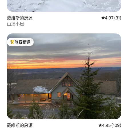
戴維斯的房源
從 31 則評價
4.97 (31)
山頂小屋
旅客精選
旅客精選榜首
戴維斯的房源
從 109 則評價
4.95 (109)