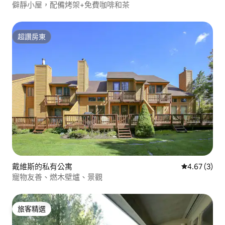
僻靜小屋，配備烤架+免費咖啡和茶
超讚房東
超讚房東
戴維斯的私有公寓
從 3 則評價
4.67 (3)
寵物友善、燃木壁爐、景觀
旅客精選
旅客精選