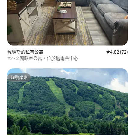
戴維斯的私有公寓
從 72 則評價
4.82 (72)
#2 - 2 間臥室公寓，位於迦南谷中心
超讚房東
超讚房東