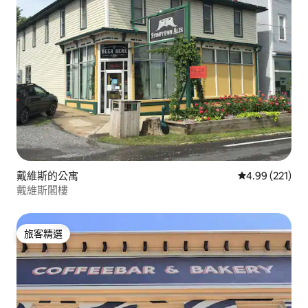
戴維斯的公寓
從 221 則評價
4.99 (221)
戴維斯閣樓
旅客精選
旅客精選