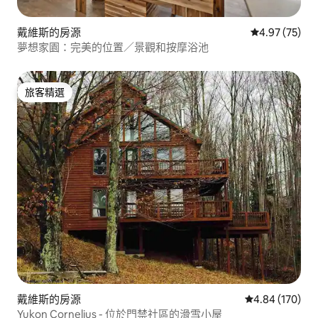
戴維斯的房源
從 75 則評價
4.97 (75)
夢想家園：完美的位置／景觀和按摩浴池
旅客精選
旅客精選
戴維斯的房源
從 170 則評價
4.84 (170)
Yukon Cornelius - 位於門禁社區的滑雪小屋