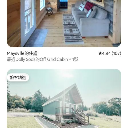
Maysville的住處
從 107 則評價
4.94 (107)
靠近Dolly Sods的Off Grid Cabin。1號
旅客精選
旅客精選