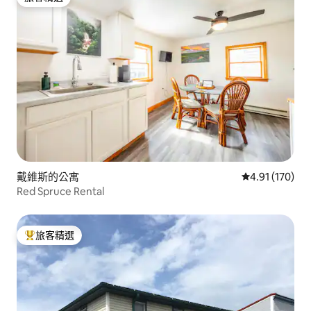
旅客精選
戴維斯的公寓
從 170 則評價
4.91 (170)
Red Spruce Rental
旅客精選
旅客精選榜首