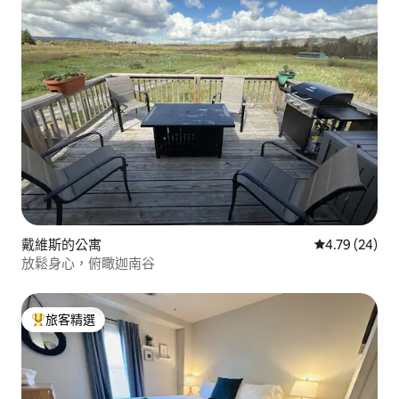
戴維斯的公寓
從 24 則評價
4.79 (24)
放鬆身心，俯瞰迦南谷
旅客精選
旅客精選榜首