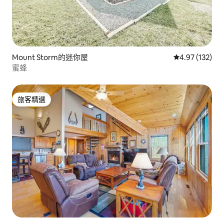
Mount Storm的迷你屋
從 132 則評價
4.97 (132)
蜜蜂
旅客精選
旅客精選