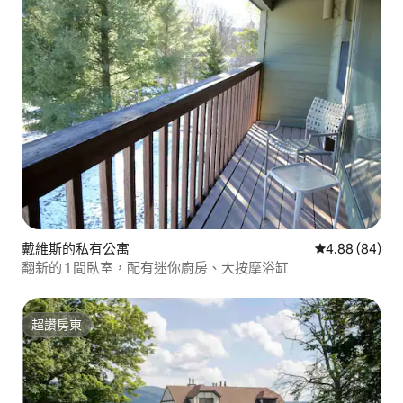
戴維斯的私有公寓
從 84 則評價
4.88 (84)
翻新的 1 間臥室，配有迷你廚房、大按摩浴缸
超讚房東
超讚房東