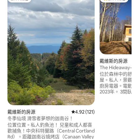
旅客精選
旅客精選榜首
戴維斯的房源
The Hideaway- 令人驚嘆且寧靜的山間度
假屋
位於森林中的舒適
屋。私人，景觀非
廚房電器。電動車充
2023年。 3間臥室（舒適的加大雙人床+標
準雙人床）、3間全
多窗戶讓自然光線
的美景。露台配有
戴維斯的房源
從 121 則評價中獲得 4.92 的平
4.92 (121)
WiFi（上傳25 M
冬季仙境 滑雪者夢想的迦南谷！
爐。 全年都很方便前往，即使在冬天也
位置位置。私人釣魚池！ 兒童和成人都喜
是！靠近Davis、T
歡捕魚！中央科特蘭路（Central Cortland
Timberline、Cana
Rd）。距離迦南谷燒烤店（Canaan Valley
Grass滑雪度假