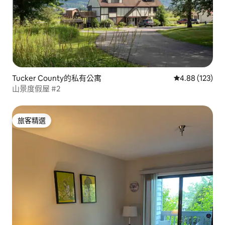
Tucker County的私有公寓
從 123 則評價
4.88 (123)
山景度假屋 #2
旅客精選
旅客精選