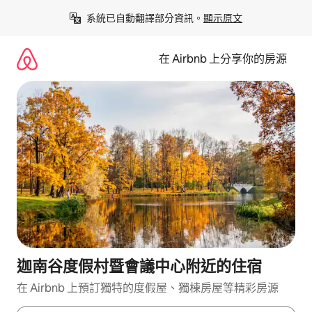
略
系統已自動翻譯部分資訊。
顯示原文
過
以
前
在 Airbnb 上分享你的房源
往
內
容
迦南谷度假村暨會議中心附近的住宿
在 Airbnb 上預訂獨特的度假屋、獨棟房屋等精彩房源