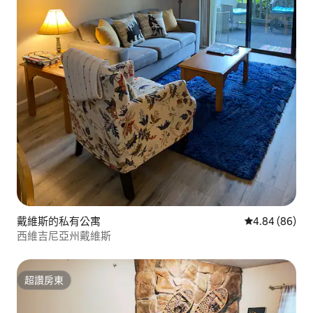
戴維斯的私有公寓
從 86 則評價
4.84 (86)
西維吉尼亞州戴維斯
超讚房東
超讚房東