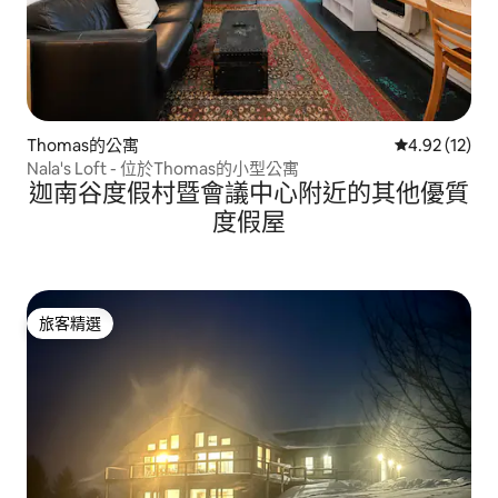
Thomas的公寓
從 12 則評價
4.92 (12)
Nala's Loft - 位於Thomas的小型公寓
迦南谷度假村暨會議中心附近的其他優質
度假屋
旅客精選
旅客精選