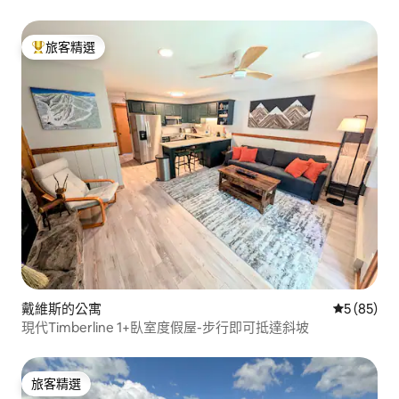
旅客精選
旅客精選榜首
戴維斯的公寓
從 85 則
5 (85)
現代Timberline 1+臥室度假屋-步行即可抵達斜坡
旅客精選
旅客精選