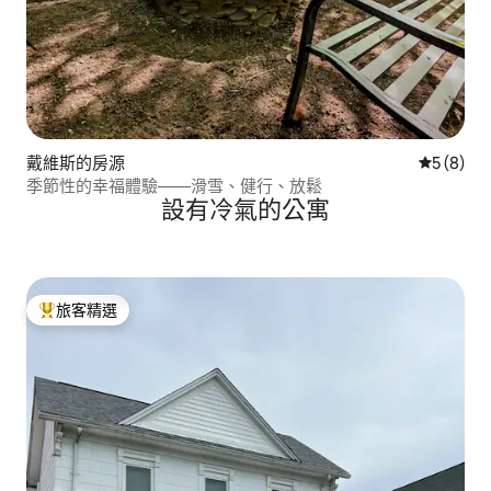
戴維斯的房源
從 8 則
5 (8)
季節性的幸福體驗——滑雪、健行、放鬆
設有冷氣的公寓
旅客精選
旅客精選榜首