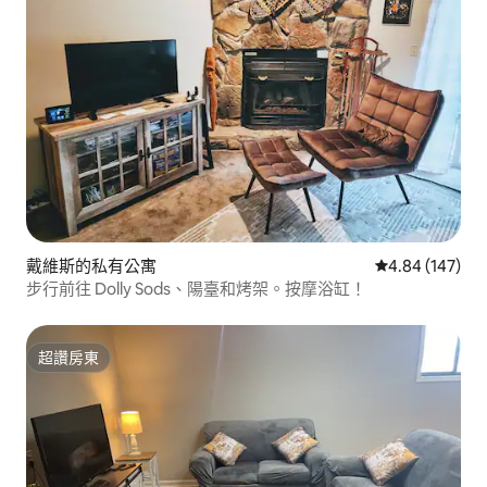
戴維斯的私有公寓
從 147 則評價
4.84 (147)
步行前往 Dolly Sods、陽臺和烤架。按摩浴缸！
超讚房東
超讚房東