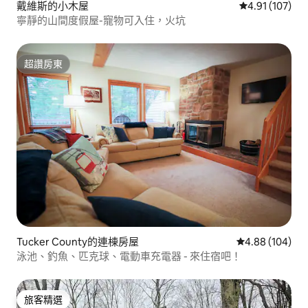
戴維斯的小木屋
從 107 則評價
4.91 (107)
寧靜的山間度假屋-寵物可入住，火坑
超讚房東
超讚房東
Tucker County的連棟房屋
從 104 則評價
4.88 (104)
泳池、釣魚、匹克球、電動車充電器 - 來住宿吧！
旅客精選
旅客精選