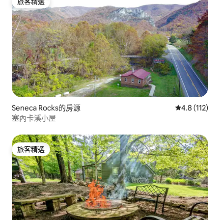
旅客精選
旅客精選
Seneca Rocks的房源
從 112 則評
4.8 (112)
塞內卡溪小屋
旅客精選
旅客精選