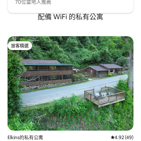
70位當地人推薦
配備 WiFi 的私有公寓
旅客精選
旅客精選
Elkins的私有公寓
從 49 則評價
4.92 (49)