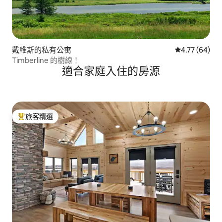
戴維斯的私有公寓
從 64 則評價
4.77 (64)
Timberline 的樹線！
適合家庭入住的房源
旅客精選
旅客精選榜首