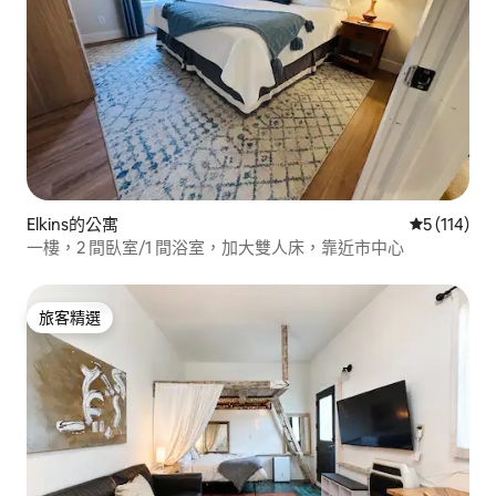
Elkins的公寓
從 114 則
5 (114)
一樓，2 間臥室/1 間浴室，加大雙人床，靠近市中心
旅客精選
旅客精選