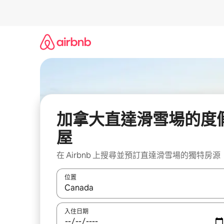
略
過
以
前
往
內
容
加拿大直達滑雪場的度
屋
在 Airbnb 上搜尋並預訂直達滑雪場的獨特房源
位置
如有搜尋結果，瀏覽內容時請使用上下箭頭，或輕
入住日期