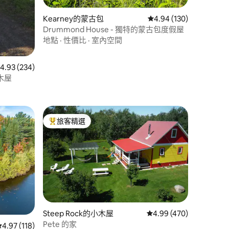
Kearney的蒙古包
從 130 則評價中獲得 4
4.94 (130)
Drummond House - 獨特的蒙古包度假屋
地點
·
性價比
·
室內空間
 234 則評價中獲得 4.93 的平均評分（滿分 5 分）
4.93 (234)
小木屋
旅客精選
旅客精選榜首
Steep Rock的小木屋
從 470 則評價中獲得 4
4.99 (470)
Pete 的家
從 118 則評價中獲得 4.97 的平均評分（滿分 5 分）
4.97 (118)