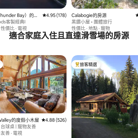
78 的平均評分（滿分 5 分）
under Bay）的房
從 178 則評價中獲得 4.95 的平均評分（滿分 5
4.95 (178)
Calabogie的房源
oods客製經典I
黑鑽小屋 • 團體旅行
·
性價比
·
電視
性價比
·
地點
·
寵物
適合家庭入住且直達滑雪場的房源
旅客精選
旅客精選榜首
93 的平均評分（滿分 5 分）
k Valley的度假小木屋
從 526 則評價中獲得 4.88 的平均評分（滿分 5
4.88 (526)
 台球桌 | 寵物友善
子友善
·
電視