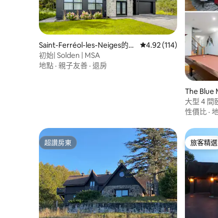
Saint-Ferréol-les-Neiges的房
從 114 則評價中獲得 4
4.92 (114)
源
初始| Solden | MSA
地點
·
親子友善
·
退房
The Blu
大型 4 間
床/桑拿/
性價比
·
超讚房東
旅客精選
超讚房東
旅客精選