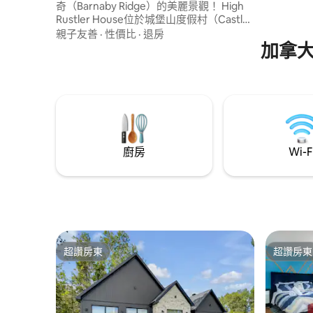
奇（Barnaby Ridge）的美麗景觀！ High
Rustler House位於城堡山度假村（Castle
Mountain Resort）的主要村莊，距離海狸
親子友善
·
性價比
·
退房
礦場（Beaver Mines）20分鐘，距離平徹
加拿
溪（Pincher Creek）40分鐘，距離沃特頓
（Waterton）僅1小時多。 滑雪進出從未
如此舒適！早晨觀看電梯啟動，或步行前
往城堡的其中一條很棒的徒步小徑，這個
區域有很多事情可以做！
廚房
Wi-F
超讚房東
超讚房東
超讚房東
超讚房東