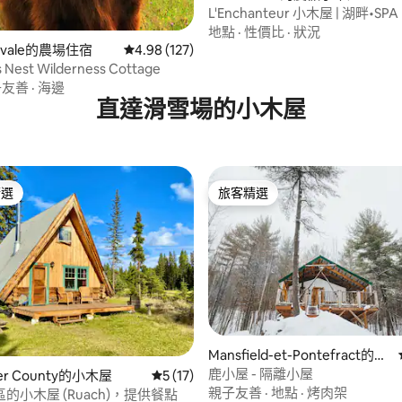
L'Enchanteur 小木屋 | 湖畔•SP
•3 間浴室
地點
·
性價比
·
狀況
tsvale的農場住宿
從 127 則評價中獲得 4.98 的平均評分（滿分 5
4.98 (127)
s Nest Wilderness Cottage
子友善
·
海邊
直達滑雪場的小木屋
精選
旅客精選
榜首
旅客精選
91 的平均評分（滿分 5 分）
Mansfield-et-Pontefract的小
木屋
鹿小屋 - 隔離小屋
ter County的小木屋
從 17 則評價中獲得 5 的平均評分（滿分 5
5 (17)
親子友善
·
地點
·
烤肉架
的小木屋 (Ruach)，提供餐點