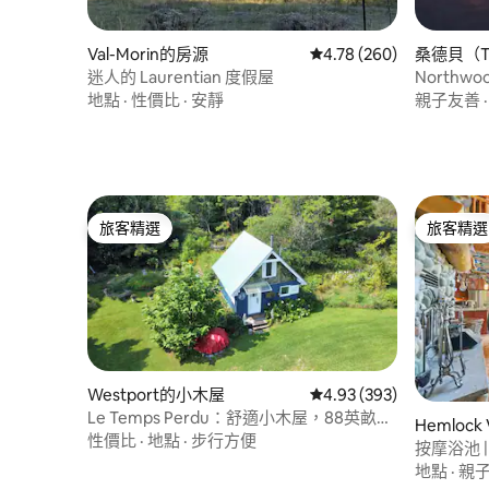
Val-Morin的房源
從 260 則評價中獲得 4.
4.78 (260)
桑德貝（Th
源
迷人的 Laurentian 度假屋
Northw
地點
·
性價比
·
安靜
親子友善
旅客精選
旅客精選
旅客精選
旅客精選
Westport的小木屋
從 393 則評價中獲得 4.
4.93 (393)
Le Temps Perdu：舒適小木屋，88英畝荒
Hemloc
野公園
性價比
·
地點
·
步行方便
按摩浴池 |
地點
·
親