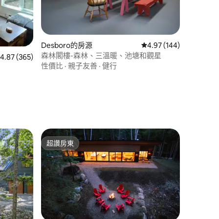
Desboro的房源
從 144 則評價中獲得 4
4.97 (144)
森林閣樓-森林、三溫暖、池塘和觀星
 365 則評價中獲得 4.87 的平均評分（滿分 5 分）
4.87 (365)
性價比
·
親子友善
·
健行
 分）
超讚房東
超讚房東