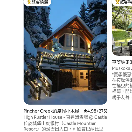
旅客精選
旅客
旅客精選榜首
旅客精選
亨茨維爾(Hu
小木屋
Muskok
箭頭
*夏季優惠* 歡迎來到Muskoka A-fra
在按摩浴
在搖曳的
相簿，開
70年代
親子友善
界。 無論是想安穩度假，或是四季探險的
大本營，
Pincher Creek的度假小木屋
從 275 則評價中獲得 4.
4.98 (275)
在私人海
High Rustler House - 直達滑雪場 @ Castle
Arrowh
位於城堡山度假村（Castle Mountain
參觀迷人的
Resort）的滑雪出入口，可欣賞巴納比里
和當地設