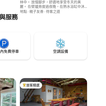
林中。 放慢腳步，舒適地享受冬天的美
麗。 在壁爐旁度過夜晚，在熱水浴缸中沐
浴星空，或出門探險—滑雪、雪鞋、滑冰
地點
·
親子友善
·
待客之道
與服務
和徒步旅行都在附近。 摘要 -按摩浴缸和壁
爐 -提供雪鞋 -一覽無餘的雪林景觀 -免費安
大略省公園通行證 -步行10分鐘即可抵達滑
雪山和湖泊 📷 查看更多@door25stays的
照片和靈感！
內免費停車
空調設備
旅客精選
旅客精選榜首