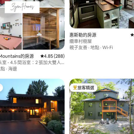
.92 的平均評分（滿分 5 分）
惠斯勒的房源
從
纜車村樹屋
親子友善
·
地點
·
Wi-Fi
e Mountains的房源
從 288 則評價中獲得 4.85 的平均評分（滿分 5
4.85 (288)
臥室 - 4.5 間浴室：2 張加大雙人
遊戲
地點
·
海邊
旅客精選
旅客精選榜首