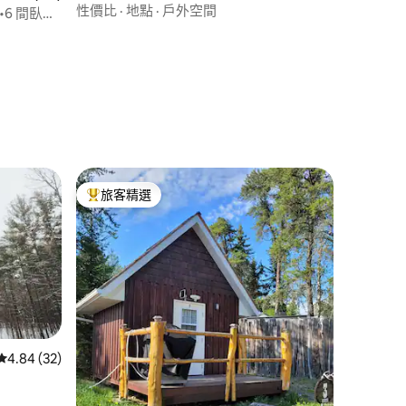
性價比
·
地點
·
戶外空間
A •6 間臥室
 分）
旅客精選
旅客精選榜首
從 32 則評價中獲得 4.84 的平均評分（滿分 5 分）
4.84 (32)
 分）