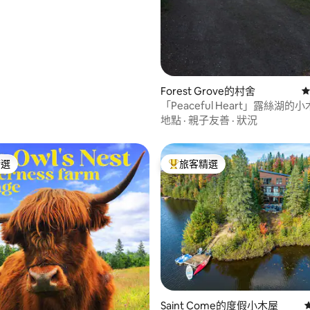
Forest Grove的村舍
從
「Peaceful Heart」露絲湖的
地點
·
親子友善
·
狀況
精選
旅客精選
榜首
旅客精選榜首
95 的平均評分（滿分 5 分）
Saint Come的度假小木屋