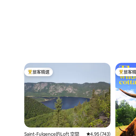
旅客精選
旅客
旅客精選榜首
旅客精選
Saint-Fulgence的Loft 空間
從 743 則評價中獲得 4.
4.95 (743)