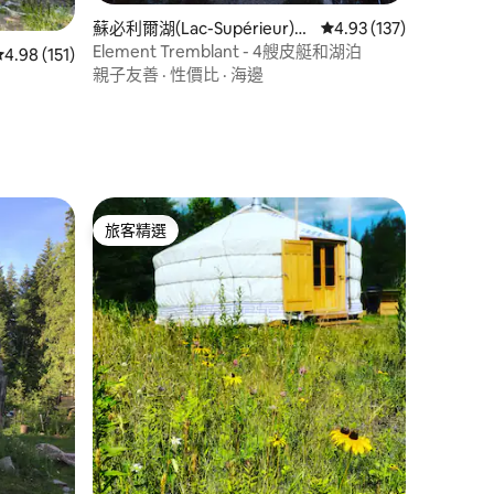
蘇必利爾湖(Lac-Supérieur)的
從 137 則評價中獲得 4
4.93 (137)
房源
Element Tremblant - 4艘皮艇和湖泊
 分）
從 151 則評價中獲得 4.98 的平均評分（滿分 5 分）
4.98 (151)
親子友善
·
性價比
·
海邊
旅客精選
旅客精選
 分）