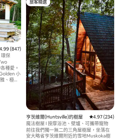
旅客精選
旅客
旅客精選
旅客精
Kolma
這間小木屋
山脈中心
完美平衡
Domain
步旅行、
地點
·
親
雪，或在
有吊床。
 847 則評價中獲得 4.99 的平均評分（滿分 5 分）
4.99 (847)
的人。放
漫、環保
然的美景
wo
 分）
非常適合
的各種愛。
lden 小
優雅、極其
：我們旁
工程，預
週五上午 8
些噪音。
格，並承
亨茨維爾(Huntsville)的樹屋
從 234 則評價中獲得 4
4.97 (234)
魔法樹屋 I 按摩浴池、壁爐、可攜帶寵物
前往我們獨一無二的三角屋樹屋，坐落在
安大略省亨茨維爾附近的雪地Muskoka樹