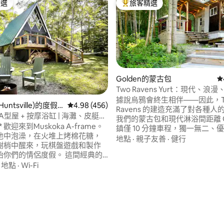
精選
旅客精選
榜首
旅客精選榜首
Golden的蒙古包
從
Two Ravens Yurt：現代、浪
據說烏鴉會終生相伴——因此，T
ntsville)的度假
從 456 則評價中獲得 4.98 的平均評分（滿分 5
4.98 (456)
Ravens 的建造充滿了對各種人
a A型屋 + 按摩浴缸 | 海灘、皮艇、
我們的蒙古包和現代淋浴間距離 Go
me。
鎮僅 10 分鐘車程，獨一無二、
池中泡澡，在火堆上烤棉花糖，
浪漫、專門打造、四季皆宜 注意
地點
·
親子友善
·
健行
樹梢中醒來，玩棋盤遊戲和製作
邊的鄉村房地產正在進行新建築
始你們的情侶度假。 這間經典的
計於 2026 年夏季完工。 週一至
小屋經過重新設計，以適應現代世
·
地點
·
Wi-Fi
點至下午 5 點期間，可能會有一
為了反映這一點，我們降低了價
這裡都很適合。 在湖中游泳，並
諾會好好照顧您！:)
98 的平均評分（滿分 5 分）
灘上借用雙人皮艇。 探索
ead或Limberlost森林和步道，或
Huntsville，享受餐廳、啤酒廠
施