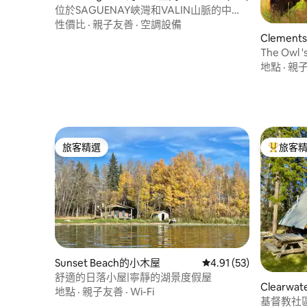
位於SAGUENAY峽灣和VALIN山脈的中
心。
性價比
·
親子友善
·
空調設備
Clemen
The Owl '
地點
·
親
旅客精選
旅客
旅客精選
旅客精選
Sunset Beach的小木屋
從 53 則評價中獲得 4.
4.91 (53)
舒適的日落小屋|寧靜的湖景度假屋
Clearwa
地點
·
親子友善
·
Wi-Fi
基督教社區