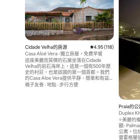
Cidade Velha的房源
從 118 則評價中獲得 4
4.95 (118)
Casa Aloé Vera -獨立房屋，免費早餐
這座美麗而質樸的石屋坐落在Cidade
Velha的岩石海岸上，這是一個有500年歷
史的村莊，也是該國的第一個首都。我們
的Casa Aloe Vera提供平靜、簡單和有益的
生活方式。 位於我們的家族物業上，我們
親子友善
·
地點
·
步行方便
隨時準備好為您的住宿提供協助和支援。
Cidade Velha充滿了真實的體驗，我們很
樂意引導您體驗這些體驗。我們也可以為
Praia的
島上最好的海灘、小徑和餐廳提供建議。
Duplex K
⭐️美麗
觀- Palmarejo
公寓，位
雷霍格蘭德（