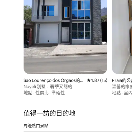
São Lourenço dos Órgãos的別
從 15 則評價中獲得 4.
4.87 (15)
Praia的
墅
Nayeli 別墅，奢華又簡約
溫馨的家庭Vi
地點
·
性價比
·
準確性
地點
·
室
值得一訪的目的地
周邊熱門景點