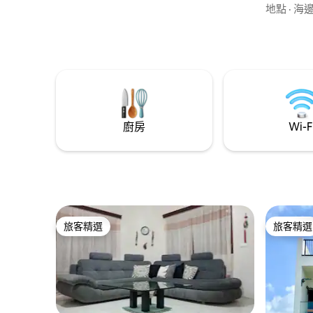
源坐落在
地點
·
海
適、現代
和市中心
礙公共交
國際機場
廚房
Wi-F
旅客精選
旅客精選
旅客精選
旅客精選