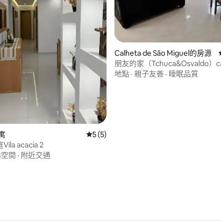
Calheta de São Miguel的房源
朋友的家（Tchuca&Osvaldo）ca
São Miguel
地點
·
親子友善
·
睡眠品質
87 的平均評分（滿分 5 分）
公寓
從 5 則評價中獲得 5 的平均評分（滿分 5
5 (5)
la acacia 2
內空間
·
附近交通