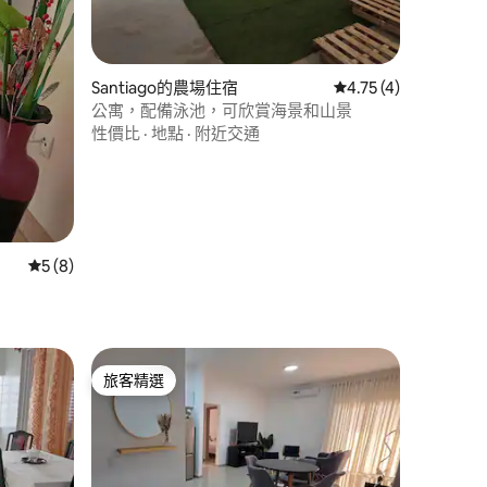
Santiago的農場住宿
從 4 則評價中獲得 4
4.75 (4)
公寓，配備泳池，可欣賞海景和山景
性價比
·
地點
·
附近交通
 分）
從 8 則評價中獲得 5 的平均評分（滿分 5 分）
5 (8)
旅客精選
旅客精選