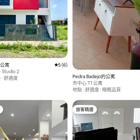
86 的平均評分（滿分 5 分）
l的公寓
從 6 則評價中獲得 5 的平均評分（滿分 5
5 (6)
 Studio 2
Pedra Badejo的公寓
邊
·
舒適度
市中心 T1 公寓
地點
·
舒適度
·
睡眠品質
旅客精選
旅客精選