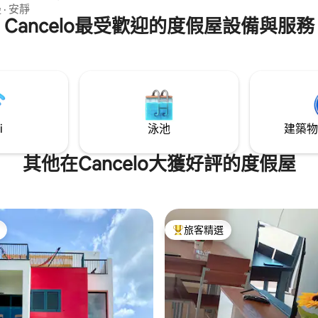
私人住宅的中心地帶，融合了舒
邊
·
安靜
化和理想的地理位置。 距離大海
Cancelo最受歡迎的度假屋設備與服務
（餐廳、商場、私人診所、無障
通）僅5公裏，距離納爾遜曼德拉
也只有9公裏。
i
泳池
建築物
其他在Cancelo大獲好評的度假屋
旅客精選
旅客精選榜首