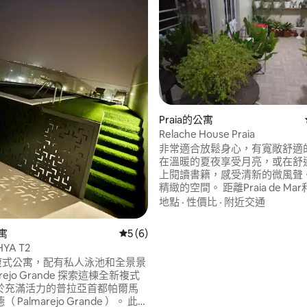
.95 的平均評分（滿分 5 分）
Praia的公寓
Relache House Praia
非常適合放鬆身心，有寬敞舒適
在溫暖的夏夜享受月亮，或在舒
上閱讀書籍，感受清新的微風聲。
精緻的空間。 距離Praia de Mar和
歷史中心5分鐘路程，位於Prai
地點
·
性價比
·
附近交通
完善的社區之一 確切的 GPS 位置： 在
Google地圖或Waze上使用代碼W
公寓
從 6 則評價中獲得 5 的平均評分（滿分 5
5 (6)
+QJGBeach。 導航器會直接
HYA T2
門口。
的複式公寓，配有私人泳池和全景景
 Grande 探索這棟全新複式
於充滿活力的普拉亞首都帕爾馬
 Palmarejo Grande ）。 此房