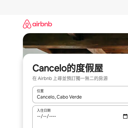
略
過
以
前
往
內
容
Cancelo的度假屋
在 Airbnb 上尋並預訂獨一無二的房源
位置
如有搜尋結果，瀏覽內容時請使用上下箭頭，或輕
入住日期