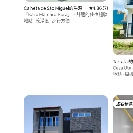
Calheta de São Miguel的房源
從 7 則評價中獲得 4.
4.86 (7)
「Kaza Mamai di Fora」，舒適的住宿體驗
地點
·
乾淨度
·
步行方便
Tarrafa
Casa Uta -
地點
·
周
旅客精選
旅客精選