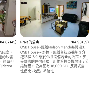
抵達海邊
在這間2
Praia
全，非常
讓您無憂
泳或在金
地點
·
待
餐廳和天
空間，設
的起居區
體驗聖地
從 45 則評價中獲得 4.82 的平均評分（滿分 5 分）
4.82 (45)
Praia的公寓
從 59 則評價中獲得 4
4.93 (59)
OSB House -距離Nelson Mandela機場3分
鐘
的陽臺，
OSB House – 舒適，距離普拉亞機場 3 分
適的沙發
鐘路程 入住現代化且設備齊全的公寓，享
 簡單但
受舒適的住宿體驗，距離普拉亞機場僅 3 分
Plateau
鐘路程。 公寓配有 18,000 BTU 反轉式空
a基礎設施最
調，可涵蓋整個空間，有兩間臥室、客
性價比
·
地點
·
準確性
廳、設備齊全的廚房、高速 Wi-Fi、電視、
F6J
熱水和免費停車位。 非常適合商務差旅、
 分）
帶你到我們的
度假或中途停留。可應要求提供往返機場
的接送服務。