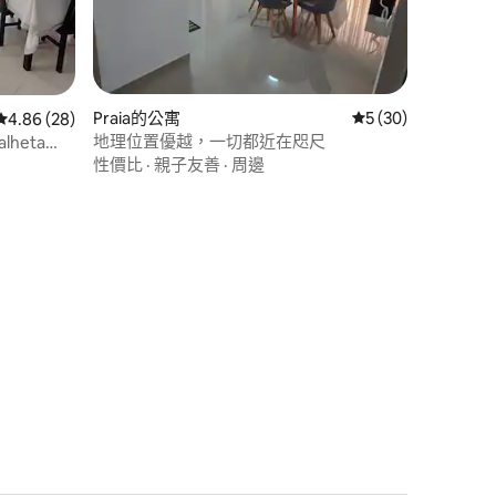
Praia的公寓
從 30 則評價中獲得
5 (30)
從 28 則評價中獲得 4.86 的平均評分（滿分 5 分）
4.86 (28)
地理位置優越，一切都近在咫尺
lheta
性價比
·
親子友善
·
周邊
 分）