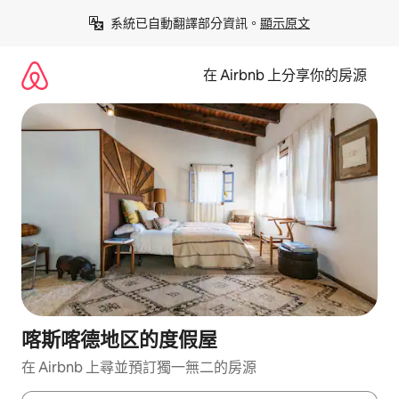
略
系統已自動翻譯部分資訊。
顯示原文
過
以
前
在 Airbnb 上分享你的房源
往
內
容
喀斯喀德地区的度假屋
在 Airbnb 上尋並預訂獨一無二的房源