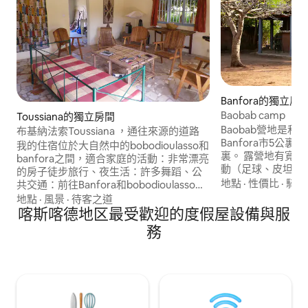
Banfora的獨立房
Baobab camp
Toussiana的獨立房間
Baobab營地是
布基納法索Toussiana ，通往來源的道路
Banfora市5公裏，
我的住宿位於大自然中的bobodioulasso和
裏。 露營地有寬敞的空氣，可用於各種活
banfora之間，適合家庭的活動：非常漂亮
動（足球、皮坦克
的房子徒步旅行、夜生活：許多舞蹈、公
和私人安全停車場
地點
·
性價比
·
騎腳
共交通：前往Banfora和bobodioulasso、
機場： bobodioulasso 50公裏，市中心：
地點
·
風景
·
待客之道
距離房源1公裏非常大的市場每5天1公裏，
喀斯喀德地区最受歡迎的度假屋設備與服
300公尺的雜貨店。雙人房的價格為17歐元
務