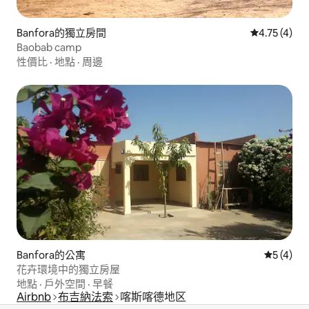
Banfora的獨立房間
從 4 則評價
4.75 (4)
Baobab camp
性價比
·
地點
·
周邊
Banfora的公寓
從 4 則
5 (4)
花卉環境中的獨立房屋
地點
·
戶外空間
·
早餐
Airbnb
布吉納法索
喀斯喀德地区