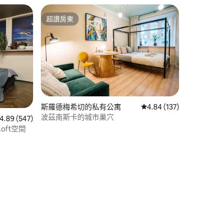
超讚房東
超讚房東
斯羅德梅希切的私有公寓
從 137 則評價中獲得 4
4.84 (137)
波茲南斯卡的城市巢穴
 547 則評價中獲得 4.89 的平均評分（滿分 5 分）
4.89 (547)
ft空間