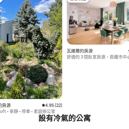
旅客精選
瓦維爾的房源
舒適的 3 間臥室房源，距離市中心
路程，花園壁爐
.0 的平均評分（滿分 5 分）
的房源
從 22 則評價中獲得 4.95 的平均評分（滿分 5
4.95 (22)
ft • 寧靜 • 停車 • 家庭辦公室
設有冷氣的公寓