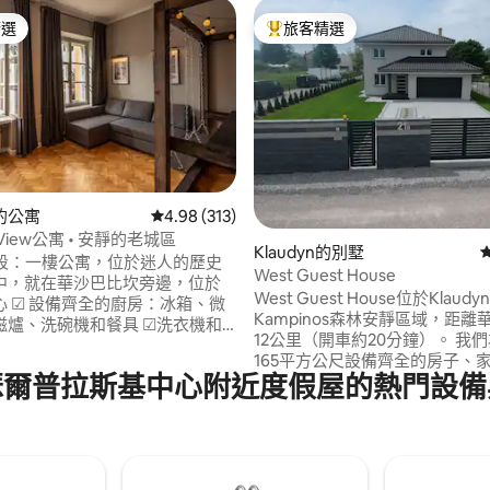
精選
旅客精選
榜首
旅客精選榜首
的公寓
從 313 則評價中獲得 4.98 的平均評分（滿分 5
4.98 (313)
n View公寓 • 安靜的老城區
.92 的平均評分（滿分 5 分）
Klaudyn的別墅
地段：一樓公寓，位於迷人的歷史
West Guest House
中，就在華沙巴比坎旁邊，位於
West Guest House位於Klaud
 ☑︎ 設備齊全的廚房：冰箱、微
Kampinos森林安靜區域，距離
爐、洗碗機和餐具 ☑︎洗衣機和
12公里（開車約20分鐘）。 我們為您提供
︎ 77吋大電視，配備Apple TV和
165平方公尺設備齊全的房子、
y，免費WiFi ☑︎ 周圍有餐廳、咖啡
瑟爾普拉斯基中心附近度假屋的熱門設備
舒適的四間臥室、廚房、兩間衛
商店 ☑︎步行即可抵達博物館和
車的車庫和外面的停車位。房子
 充滿活力但又平靜的舊城區氛圍 ☑︎
個大花園，有一個露臺。還有一
場-最適合您的孩子。花園包括
拿和按摩浴缸-付費選項。