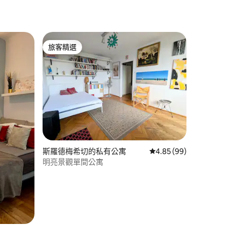
 分）
旅客精選
旅客精選
 分）
斯羅德梅希切的私有公寓
從 99 則評價中獲得 4
4.85 (99)
明亮景觀單間公寓