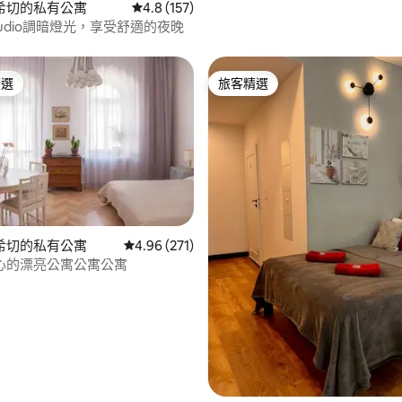
希切的私有公寓
從 157 則評價中獲得 4.8 的平均評分（滿分 5
4.8 (157)
 Studio調暗燈光，享受舒適的夜晚
精選
旅客精選
榜首
旅客精選
希切的私有公寓
從 271 則評價中獲得 4.96 的平均評分（滿分 5
4.96 (271)
心的漂亮公寓公寓公寓