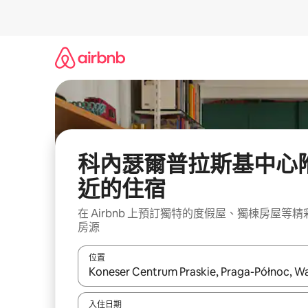
略
過
以
前
往
內
容
科內瑟爾普拉斯基中心
近的住宿
在 Airbnb 上預訂獨特的度假屋、獨棟房屋等精
房源
位置
如有搜尋結果，瀏覽內容時請使用上下箭頭，或輕
入住日期