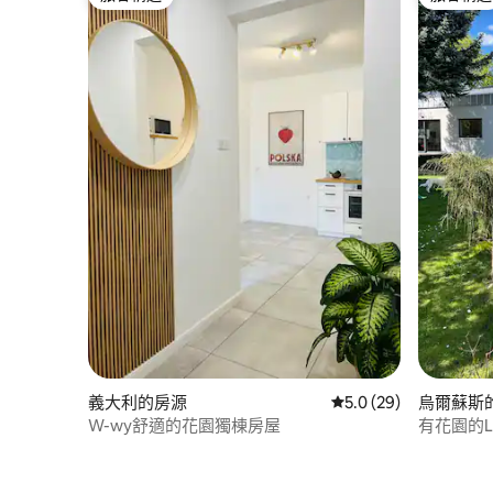
旅客精選
旅客精選
義大利的房源
從 29 則評價中獲得 5
5.0 (29)
烏爾蘇斯
W-wy舒適的花園獨棟房屋
有花園的Lo