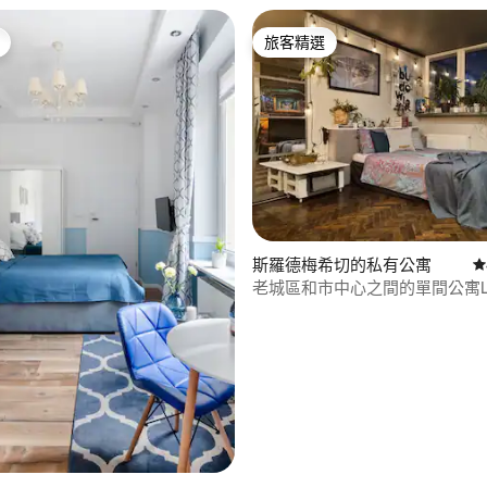
旅客精選
旅客精選
斯羅德梅希切的私有公寓
從
老城區和市中心之間的單間公寓Lo
95 的平均評分（滿分 5 分）