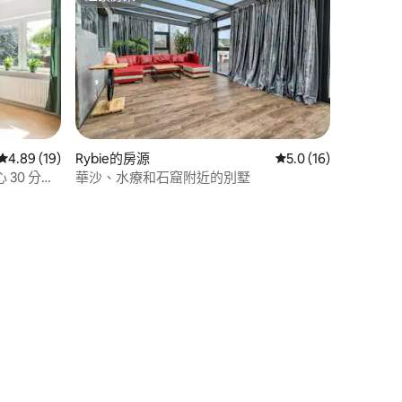
超讚房東
從 19 則評價中獲得 4.89 的平均評分（滿分 5 分）
4.89 (19)
Rybie的房源
從 16 則評價中獲得 
5.0 (16)
 30 分鐘
華沙、水療和石窟附近的別墅
 分）