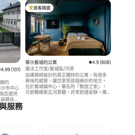
北普拉加
旅客精選
旅客精
旅客精選榜首
旅客精
維爾紐斯
請在我們這裡放鬆一
華沙的一
史和氛圍
方，同時
將您帶到任何
站乘坐7
區，幾分
與國家體
 分）
華沙舊城的公寓
從 808 則評價中獲得 4
4.9 (808)
地邀請您
魔法工作室/舊城區/河景
從 101 則評價中獲得 4.99 的平均評分（滿分 5 分）
4.99 (101)
由建築師設計的真正獨特的公寓，有很多
美味的感覺，讓您享受這個美妙的地方。
yn鎮的
位於舊城鎮中心，著名的「教授之家」，
華沙市中心
可俯瞰維斯瓦河景觀，非常舒適安靜。建
築物是一個舊穀倉，有2個入口-較高的
家具精良和
Brzozowa Str （公寓位於1樓）和較低的
與服務
浴、兩輛
Bugaj Str （ 4樓，因此您可以享受一些運
周圍有一
動） ！ 自助入住/退房可享有彈性。 可提
個小遊樂
供發票（FV）。
迷你水療桑