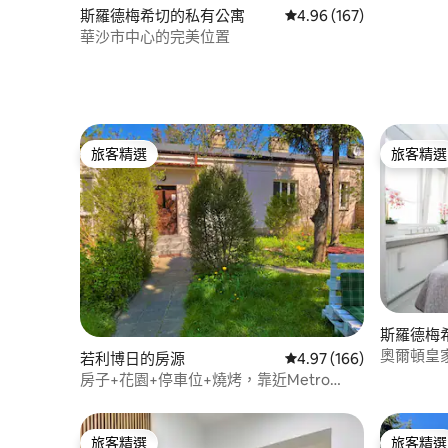
斯羅德梅希切的私有公寓
從 167 則評價中獲得 4.
4.96 (167)
華沙市中心的完美位置
旅客精選
旅客精選
旅客精選
旅客精選
斯羅德梅
奧爾頓皇
若利博日的房源
從 166 則評價中獲得 4.
4.97 (166)
房子+花園+停車位+燒烤，靠近Metro
Marymont
旅客精選
旅客精選