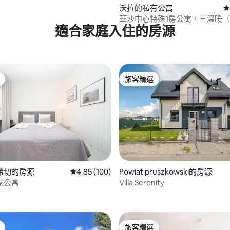
96 的平均評分（滿分 5 分）
沃拉的私有公寓
從
華沙中心特殊1房公寓，三溫暖（
適合家庭入住的房源
旅客精選
旅客精選
希切的房源
從 100 則評價中獲得 4.85 的平均評分（滿分 5
4.85 (100)
Powiat pruszkowski的房源
家公寓
Villa Serenity
97 的平均評分（滿分 5 分）
旅客精選