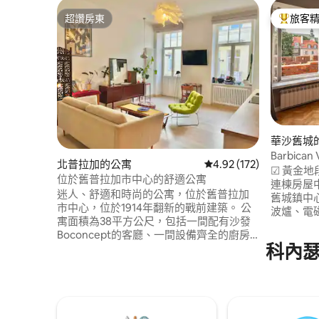
超讚房東
旅客
超讚房東
旅客精選
華沙舊城
Barbica
北普拉加的公寓
從 172 則評價中獲得 4
4.92 (172)
☑︎ 黃金
位於舊普拉加市中心的舒適公寓
連棟房屋
迷人、舒適和時尚的公寓，位於舊普拉加
舊城鎮中心
市中心，位於1914年翻新的戰前建築。 公
波爐、電磁
寓面積為38平方公尺，包括一間配有沙發
熨鬥套裝 ☑
Boconcept的客廳、一間設備齊全的廚房
AirPla
科內
（烤箱/洗碗機）、一個配有140 x 200雙人
館、酒吧和
床的隱藏角落和一間配有地板淋浴的浴
地標 ☑︎
室。公寓還有一個陽台，可俯瞰露台景
免費停車
觀。這是一個安靜的中心和歷史悠久的地
方，位於4樓，有電梯。距離地鐵站
Dworzec Wileński 5分鐘。