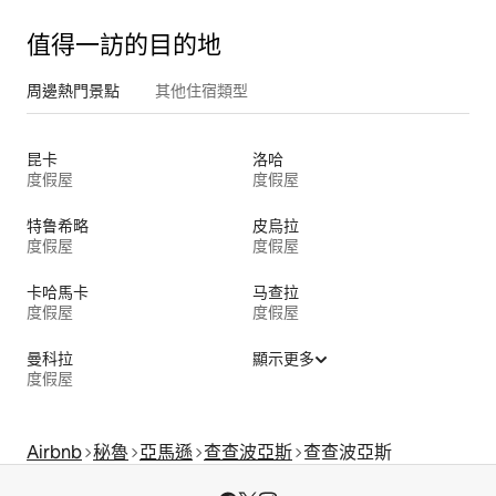
值得一訪的目的地
周邊熱門景點
其他住宿類型
昆卡
洛哈
度假屋
度假屋
特鲁希略
皮烏拉
度假屋
度假屋
卡哈馬卡
马查拉
度假屋
度假屋
曼科拉
顯示更多
度假屋
Airbnb
秘魯
亞馬遜
查查波亞斯
查查波亞斯