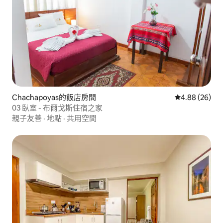
Chachapoyas的飯店房間
從 26 則評價
4.88 (26)
03 臥室 - 布爾戈斯住宿之家
親子友善
·
地點
·
共用空間