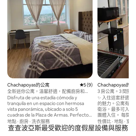
Chachapoyas的公寓
從 9 則評價中獲得 5 的平均
5 (9)
Chachapoyas的
全新迷你公寓，溫馨舒適，配備廚房和
3 房公寓。3 間獨
Wi-Fi
Disfruta de una estadía cómoda y
✨ 入住這套舒適
tranquila en un espacio con hermosa
的魅力。公寓有三
vista panorámica, ubicado a solo 5
衛浴，最多可入住 
cuadras de la Plaza de Armas. Perfecto
團體入住。 每間
para descansar sin alejarte de todo.
水、電視、Wi-Fi、Net
地點
·
廚房
·
洗衣服務
性價比
·
地點
·
室內
Cada habitación es independiente y
查查波亞斯最受歡迎的度假屋設備與服務
Premium。 此
cuenta con cocina equipada, dormitorio,
房兼用餐區域、洗