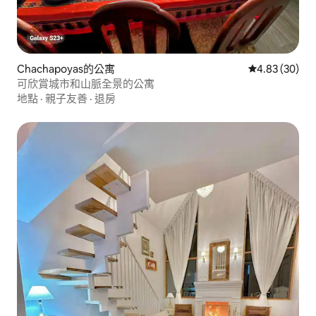
Chachapoyas的公寓
從 30 則評價
4.83 (30)
可欣賞城市和山脈全景的公寓
地點
·
親子友善
·
退房