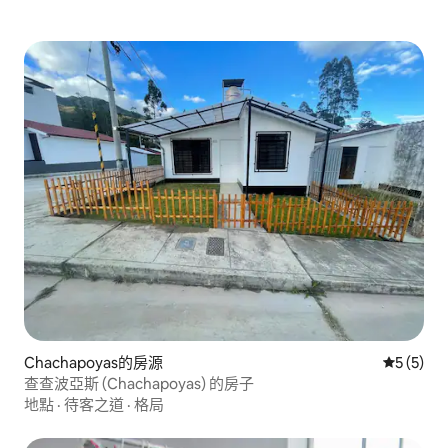
Chachapoyas的房源
從 5 則
5 (5)
查查波亞斯 (Chachapoyas) 的房子
地點
·
待客之道
·
格局