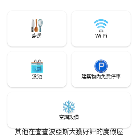
baño privado y sala, brindándote
和車庫（視可用情
comodidad y privacidad como en casa.
就有一個巴士站，
Además, podrás relajarte en la terraza y
(Kuélap)、戈克塔 
mantener tu rutina en el mini gimnasio.
(Lamud)（基奧克塔
Un lugar ideal para descansar, meditar,
caves)）。🌿✨
trabajar o simplemente disfrutar con
廚房
Wi-Fi
tranquilidad.
泳池
建築物內免費停車
空調設備
其他在查查波亞斯大獲好評的度假屋