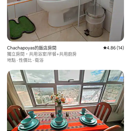
Chachapoyas的飯店房間
從 14 則評價
4.86 (14)
獨立房間，共用浴室|早餐+共用廚房
地點
·
性價比
·
衛浴