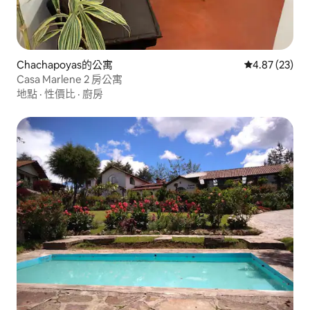
Chachapoyas的公寓
從 23 則評價
4.87 (23)
Casa Marlene 2 房公寓
地點
·
性價比
·
廚房