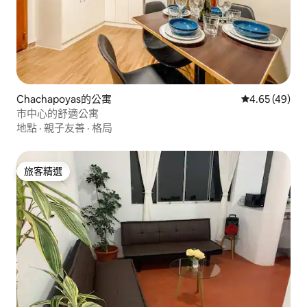
Chachapoyas的公寓
從 49 則評價
4.65 (49)
市中心的舒適公寓
地點
·
親子友善
·
格局
旅客精選
旅客精選