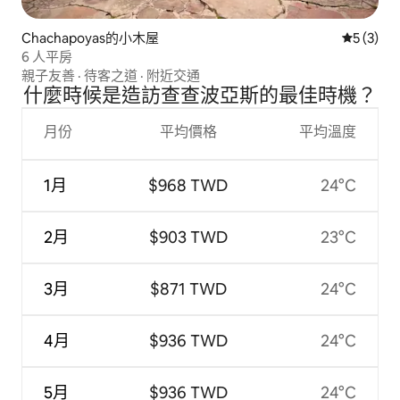
Chachapoyas的小木屋
從 3 則
5 (3)
6 人平房
親子友善
·
待客之道
·
附近交通
什麼時候是造訪查查波亞斯的最佳時機？
月份
平均價格
平均溫度
1月
$968 TWD
24°C
2月
$903 TWD
23°C
3月
$871 TWD
24°C
4月
$936 TWD
24°C
5月
$936 TWD
24°C