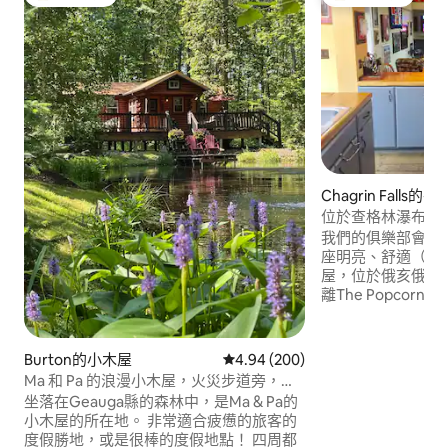
旅客精選榜首
旅客精選榜首
Chagrin Falls的平
位於查格林瀑布市
我們的俱樂部會所最
座明亮、舒適（7個
屋，位於俄亥俄州查
離The Popcorn 
Heinens精品
Chagrin Fal
爐邊書籍、充滿活
Burton的小木屋
從 200 則評價中獲得 4.94 的平
4.94 (200)
區。 您可以使用整套房源和免費停車位。
Ma 和 Pa 的浪漫小木屋，火災步道旁，戶
您擁有如家一般的
外浴池
坐落在Geauga縣的森林中，是Ma & Pa的
步公園只有幾個街
小木屋的所在地。 非常適合疲憊的旅客的
度假勝地，或是很棒的度假地點！ 四周都