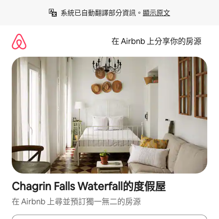
略
系統已自動翻譯部分資訊。
顯示原文
過
以
前
在 Airbnb 上分享你的房源
往
內
容
Chagrin Falls Waterfall的度假屋
在 Airbnb 上尋並預訂獨一無二的房源