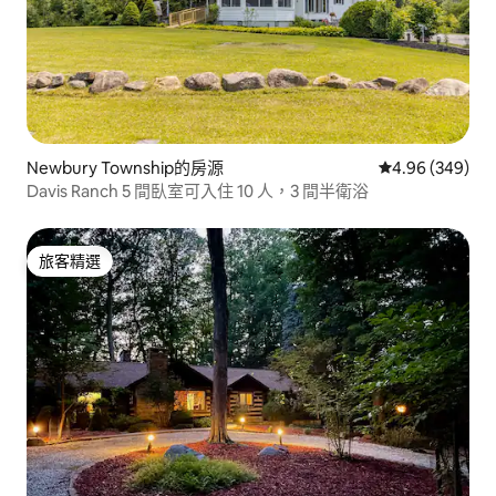
Newbury Township的房源
從 349 則評價
4.96 (349)
Davis Ranch 5 間臥室可入住 10 人，3 間半衛浴
旅客精選
旅客精選