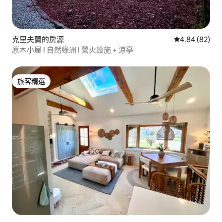
克里夫蘭的房源
從 82 則評價
4.84 (82)
原木小屋 I 自然綠洲 I 營火設施 + 涼亭
旅客精選
旅客精選