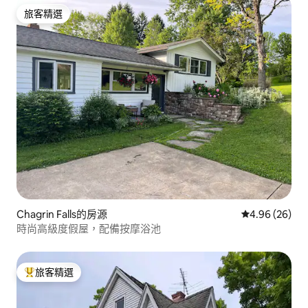
旅客精選
旅客精選
Chagrin Falls的房源
從 26 則評價
4.96 (26)
時尚高級度假屋，配備按摩浴池
旅客精選
旅客精選榜首