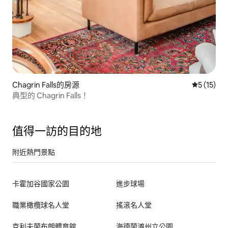
Chagrin Falls的房源
從 15 則
5 (15)
典型的 Chagrin Falls！
值得一訪的目的地
附近熱門景點
卡霍加谷國家公園
進步球場
職業橄欖球名人堂
搖滾名人堂
克利夫蘭布朗體育館
海德蘭滩州立公園