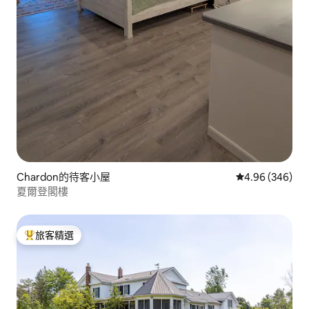
Chardon的待客小屋
從 346 則評價
4.96 (346)
夏爾登閣樓
旅客精選
旅客精選榜首