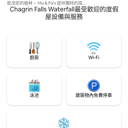
是茂密的樹林。 Ma & Pa's 提供獨特的探險
Chagrin Falls Waterfall最受歡迎的度假
體驗，但就像在家一樣舒適。 獨立空間、
健行/單車道、壁爐、室外木柴火爐、寬敞
屋設備與服務
的廚房、室外浴池（無按摩噴水），提供
Wi-Fi。 高爾夫、跳傘、凱霍加谷國家公園
(Cuyahoga Valley National Park)、Nelson
Ledges 州立公園、阿米希地區。 在 Ma 和
Pa 的小木屋，冒險正等著你！
廚房
Wi-Fi
泳池
建築物內免費停車