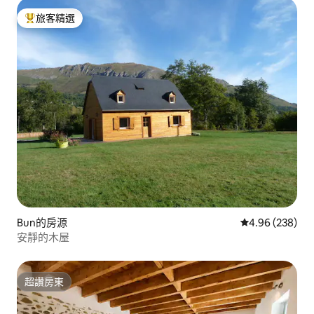
旅客精選
旅客精選榜首
Bun的房源
從 238 則評價
4.96 (238)
安靜的木屋
超讚房東
超讚房東