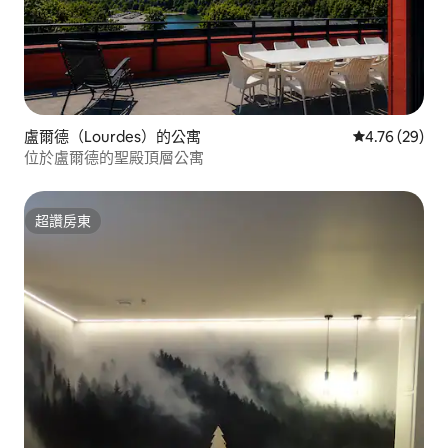
盧爾德（Lourdes）的公寓
從 29 則評價
4.76 (29)
位於盧爾德的聖殿頂層公寓
超讚房東
超讚房東