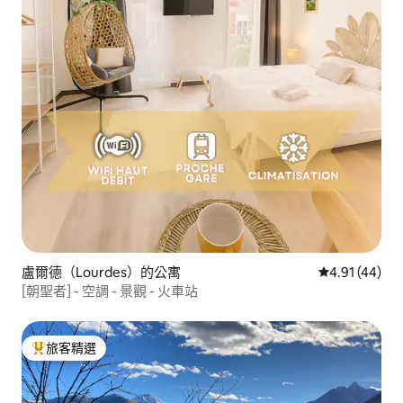
盧爾德（Lourdes）的公寓
從 44 則評價
4.91 (44)
[朝聖者] - 空調 - 景觀 - 火車站
旅客精選
旅客精選榜首