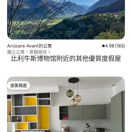
Arcizans-Avant的公寓
從 165 則評價
4.98 (165)
獨立公寓，景觀極佳！
比利牛斯博物馆附近的其他優質度假屋
旅客精選
旅客精選