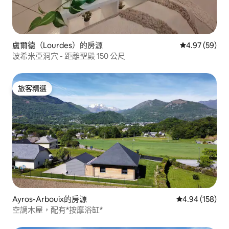
盧爾德（Lourdes）的房源
從 59 則評價
4.97 (59)
波希米亞洞穴 - 距離聖殿 150 公尺
旅客精選
旅客精選
Ayros-Arbouix的房源
從 158 則評價
4.94 (158)
空調木屋，配有*按摩浴缸*