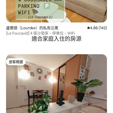
盧爾德（Lourdes）的私有公寓
從 142 則評價
4.86 (142)
[Le Foucauld] 4 張沙發床、停車位、WiFi
適合家庭入住的房源
旅客精選
旅客精選