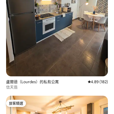
盧爾德（Lourdes）的私有公寓
從 182 則評價
4.89 (182)
信天翁
旅客精選
旅客精選