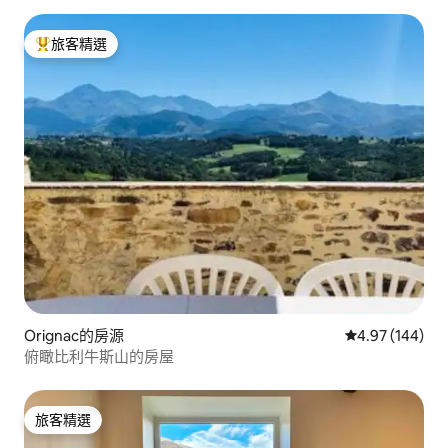
旅客精選
旅客精選榜首
Orignac的房源
從 144 則評價
4.97 (144)
俯瞰比利牛斯山的房屋
旅客精選
旅客精選