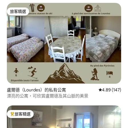
旅客精選
旅客精選
盧爾德（Lourdes）的私有公寓
從 147 則評價
4.89 (147)
漂亮的公寓，可欣賞盧爾德及其山脈的美景
旅客精選
旅客精選榜首