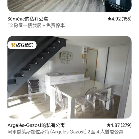
Séméac的私有公寓
從 155 則評價
4.92 (155)
T2 房屋一樓雙層 + 免費停車
旅客精選
旅客精選榜首
Argelès-Gazost的私有公寓
從 279 則評價
4.87 (279)
阿爾傑萊斯加佐斯特 (Argelès Gazost) 2 至 4 人雙層公寓