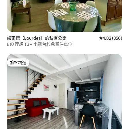
盧爾德（Lourdes）的私有公寓
從 356 則評價
4.82 (356)
B10 理想 T3 + 小露台和免費停車位
旅客精選
旅客精選