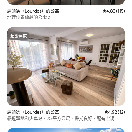
盧爾德（Lourdes）的公寓
從 115 則評價
4.83 (115)
地理位置優越的公寓 2
超讚房東
超讚房東
盧爾德（Lourdes）的公寓
從 12 則評價
4.92 (12)
靠近聖地和火車站，75 平方公尺，採光良好，配有空調