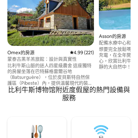
Asson的房源
配備水療中心和比
屋
想要完全放鬆嗎？ 來到 
Omex的房源
從 221 則評價中獲得 4.99 的平
4.99 (221)
充電，在全年開放
蒙泰古黑羊羔旅館：設計與真實性
心，欣賞比利牛斯
比利牛斯山脈的迷人四星級農舍 這座獨特
靜的大自然中！ 
的房屋坐落在巴特蘇格雷爾谷地
備，營造舒適的氛
（Batsurguère），位於皮貝斯特自然保
的舒適，完全放鬆
護區（Pibeste）內，提供溫馨現代的裝潛
或騎自行車、冬季
比利牛斯博物馆附近度假屋的熱門設備與
在60平方公尺的露台上，可欣賞到絕佳的
(Lourdes)、波城
景觀。 遠離城市的喧囂，但距離盧爾德聖
(Train d'Artoust
服務
地（Lourdes）不到10分鐘，距離塔布
旅遊景點的起點
（Tarbes）和機場20分鐘，距離波城
（Pau）35分鐘，距離滑雪勝地（杜米迪
峰-杜米迪峰、科特雷、盧斯-阿爾迪登、
加瓦尼）40分鐘，距離比亞里茨
（Biarritz）1小時30分鐘⋯⋯