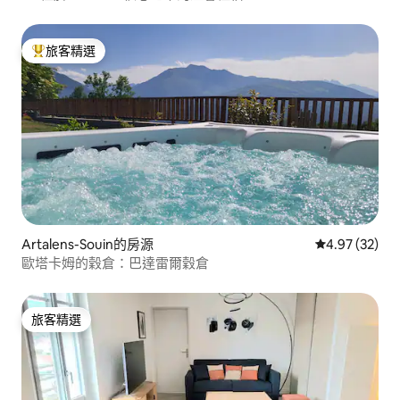
旅客精選
旅客精選榜首
Artalens-Souin的房源
從 32 則評價
4.97 (32)
歐塔卡姆的穀倉：巴達雷爾穀倉
旅客精選
旅客精選