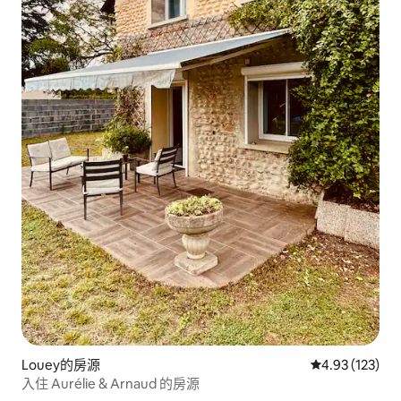
Louey的房源
從 123 則評價
4.93 (123)
入住 Aurélie & Arnaud 的房源