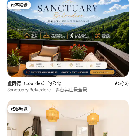
旅客精選
旅客精選
盧爾德（Lourdes）的公寓
從 12 則
5 (12)
Sanctuary Belvedere – 露台與山景全景
旅客精選
旅客精選