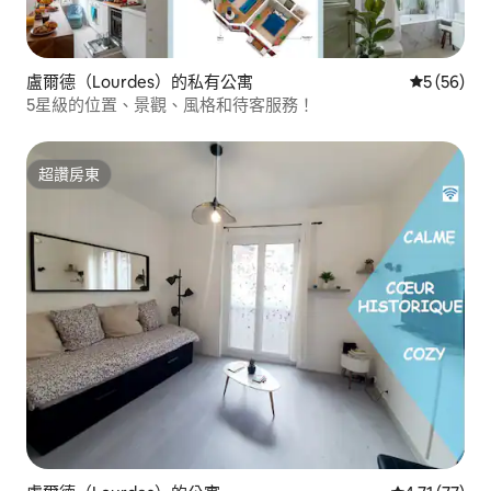
盧爾德（Lourdes）的私有公寓
從 56 則
5 (56)
5星級的位置、景觀、風格和待客服務！
超讚房東
超讚房東