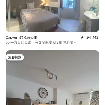
Capvern的私有公寓
從 142 則評價
4.94 (142)
50 平方公尺公寓，有 2 間臥室和 2 間淋浴間。
旅客精選
旅客精選