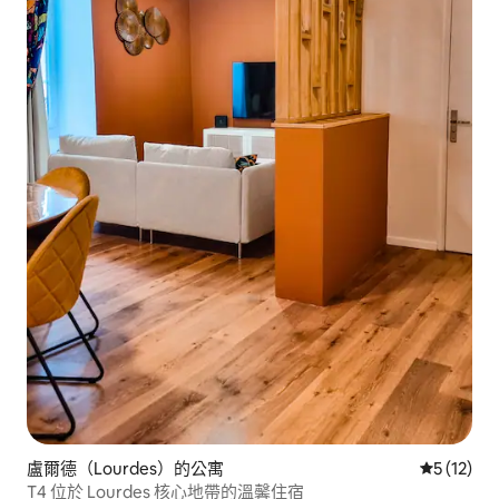
盧爾德（Lourdes）的公寓
從 12 則
5 (12)
T4 位於 Lourdes 核心地帶的溫馨住宿