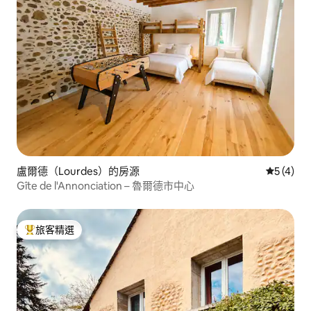
盧爾德（Lourdes）的房源
從 4 則
5 (4)
Gîte de l'Annonciation – 魯爾德市中心
旅客精選
旅客精選榜首