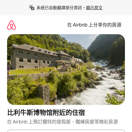
略
系統已自動翻譯部分資訊。
顯示原文
過
以
前
在 Airbnb 上分享你的房源
往
內
容
比利牛斯博物馆附近的住宿
在 Airbnb 上預訂獨特的度假屋、獨棟房屋等精彩房源