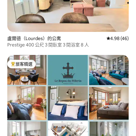
盧爾德（Lourdes）的公寓
從 46 則評價
4.98 (46)
Prestige 400 公尺 3 間臥室 3 間浴室 8 人
旅客精選
旅客精選榜首