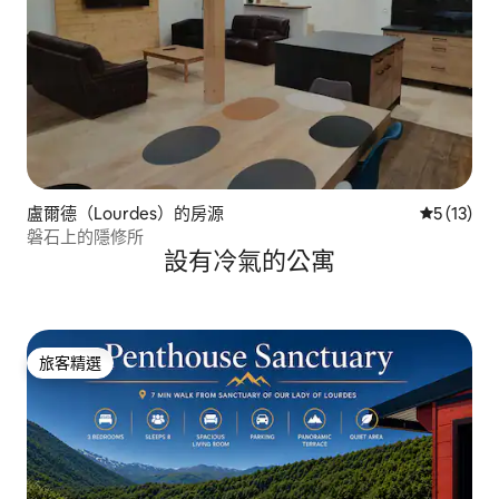
盧爾德（Lourdes）的房源
從 13 則
5 (13)
磐石上的隱修所
設有冷氣的公寓
旅客精選
旅客精選