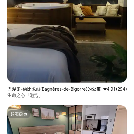
巴涅爾-德比戈爾(Bagnères-de-Bigorre)的公寓
從 294 則評價
4.91 (294)
生命之心「泡泡」
超讚房東
超讚房東