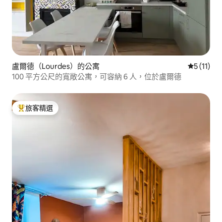
盧爾德（Lourdes）的公寓
從 11 則
5 (11)
100 平方公尺的寬敞公寓，可容納 6 人，位於盧爾德
旅客精選
旅客精選榜首