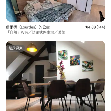
盧爾德（Lourdes）的公寓
從 144 則評價
4.88 (144)
「自然」WiFi／封閉式停車場／暖氣
超讚房東
超讚房東