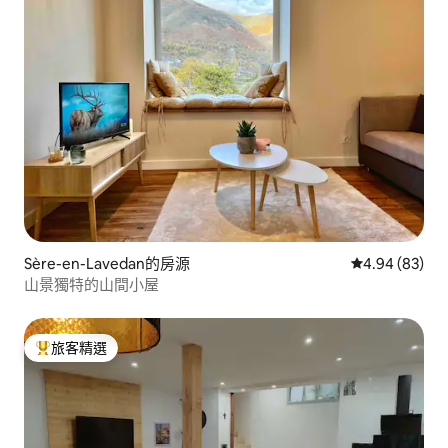
Sère-en-Lavedan的房源
從 83 則評價
4.94 (83)
山景獨特的山間小屋
旅客精選
旅客精選榜首