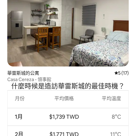
華雷斯城的公寓
從 17 則
5 (17)
Casa Cereza - 領事館
什麼時候是造訪華雷斯城的最佳時機？
月份
平均價格
平均溫度
1月
$1,739 TWD
8°C
2月
$1,771 TWD
11°C