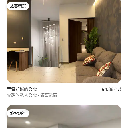
旅客精選
旅客精選
華雷斯城的公寓
從 17 則評價
4.88 (17)
安靜的私人公寓 - 領事館區
旅客精選
旅客精選