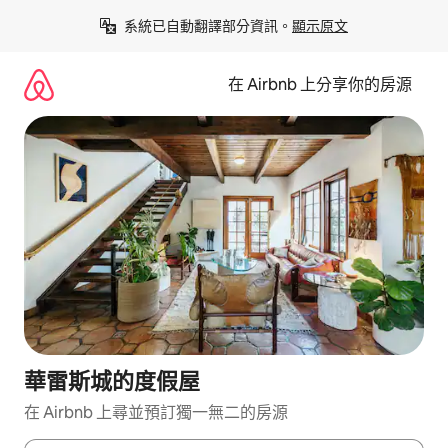
略
系統已自動翻譯部分資訊。
顯示原文
過
以
前
在 Airbnb 上分享你的房源
往
內
容
華雷斯城的度假屋
在 Airbnb 上尋並預訂獨一無二的房源