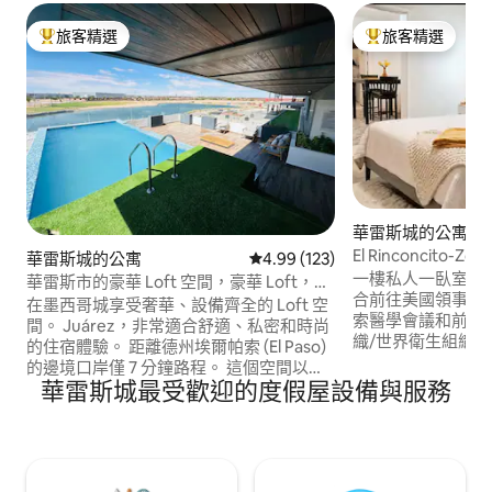
旅客精選
旅客精選
旅客精選榜首
旅客精選榜首
華雷斯城的公寓
El Rinconcito-Z
華雷斯城的公寓
從 123 則評價中獲得 4.99 的平
4.99 (123)
分鐘
一樓私人一臥室公
華雷斯市的豪華 Loft 空間，豪華 Loft，距
合前往美國領事館
德州埃爾帕索 (El Paso) 7 分鐘車程。
在墨西哥城享受奢華、設備齊全的 Loft 空
索醫學會議和前往國際大橋
間。 Juárez，非常適合舒適、私密和時尚
織/世界衛生組織大會的
的住宿體驗。 距離德州埃爾帕索 (El Paso)
人體工學椅，60Mbp
的邊境口岸僅 7 分鐘路程。 這個空間以其
訊通話。 獨立入口
華雷斯城最受歡迎的度假屋設備與服務
現代設計、極佳的照明和湖景脫穎而出，
可通往樓上的獨立
營造出輕鬆的氣氛。 此外，您還可以享受
接觸。小型汽車的私
泳池和公共空間等設施，非常適合放鬆身
英尺 x 長14.7英尺
心。 如果您正在尋找位於華雷斯 (Juárez)
票，以供每日津貼
的舒適住宿和便利的地理位置，那麼這是