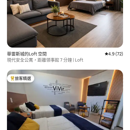
華雷斯城的Loft 空間
從 72 則評
4.9 (72)
現代安全公寓，距離領事館 7 分鐘 | Loft
旅客精選
旅客精選榜首