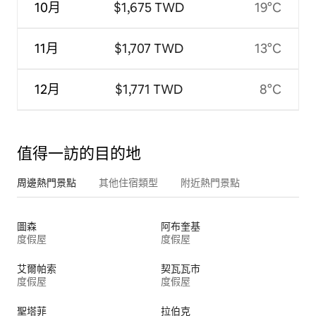
10月
$1,675 TWD
19°C
11月
$1,707 TWD
13°C
12月
$1,771 TWD
8°C
值得一訪的目的地
周邊熱門景點
其他住宿類型
附近熱門景點
圖森
阿布奎基
度假屋
度假屋
艾爾帕索
契瓦瓦市
度假屋
度假屋
聖塔菲
拉伯克