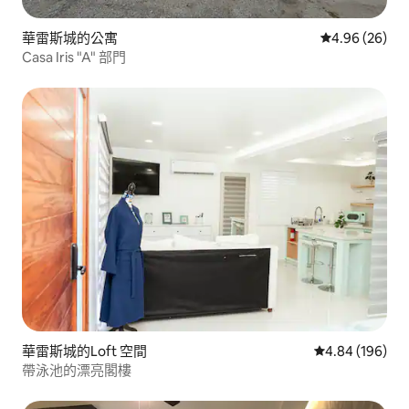
華雷斯城的公寓
從 26 則評價
4.96 (26)
Casa Iris "A" 部門
華雷斯城的Loft 空間
從 196 則評價
4.84 (196)
帶泳池的漂亮閣樓