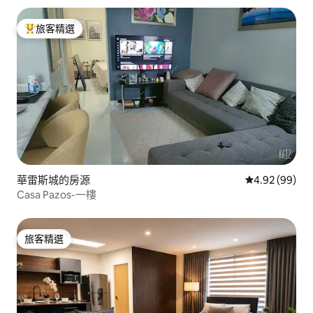
旅客精選
旅客精選榜首
華雷斯城的房源
從 99 則評價
4.92 (99)
Casa Pazos-一樓
旅客精選
旅客精選