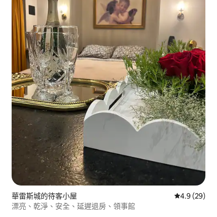
華雷斯城的待客小屋
從 29 則評
4.9 (29)
漂亮、乾淨、安全、延遲退房、領事館