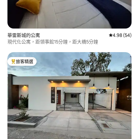
華雷斯城的公寓
從 54 則評價
4.98 (54)
現代化公寓，距領事館15分鐘，距大橋5分鐘
旅客精選
旅客精選榜首