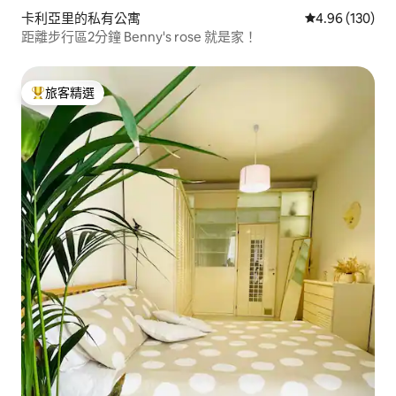
卡利亞里的私有公寓
從 130 則評價
4.96 (130)
距離步行區2分鐘 Benny's rose 就是家！
旅客精選
旅客精選榜首