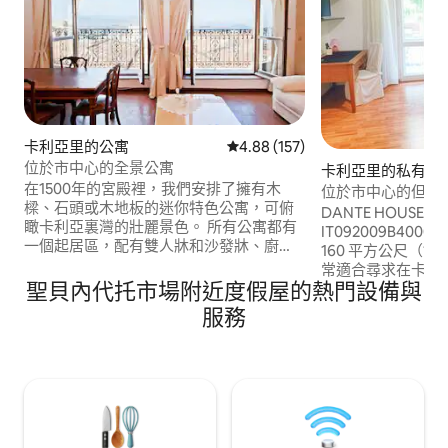
卡利亞里的公寓
從 157 則評價中獲得 4.88 的平
4.88 (157)
位於市中心的全景公寓
卡利亞里的私有公
在1500年的宮殿裡，我們安排了擁有木
位於市中心的但丁
樑、石頭或木地板的迷你特色公寓，可俯
住
DANTE HOUSE (I.U
瞰卡利亞裏灣的壯麗景色。 所有公寓都有
IT092009B400
一個起居區，配有雙人牀和沙發牀、廚
160 平方公尺（1,
房、浴室、牀上用品、毛巾和空調。 公寓
常適合尋求在卡利
位於Cagliari的歷史中心「Castello」（城
聖貝內代托市場附近度假屋的熱門設備與
體和家庭。它位於市
堡） ，在那裡您可以找到所有主要景點、
Dante，位置方
服務
城市的娛樂、博物館、夜生活和購物街。
Villanova歷史中心
公共交通工具將您從公寓輕鬆連接到市內
場、歌劇院，以及前
其他地方。 Buena Vista公寓靠近港口和火
的巴士站。
車站，距離機場幾公裏，距離卡利亞裏著
名的海灘Poetto僅4公裏。