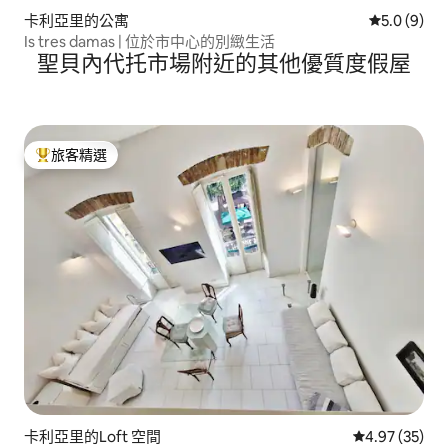
卡利亞里的公寓
從 9 則評價
5.0 (9)
Is tres damas | 位於市中心的別緻生活
聖貝內代托市場附近的其他優質度假屋
旅客精選
旅客精選榜首
卡利亞里的Loft 空間
從 35 則評價
4.97 (35)