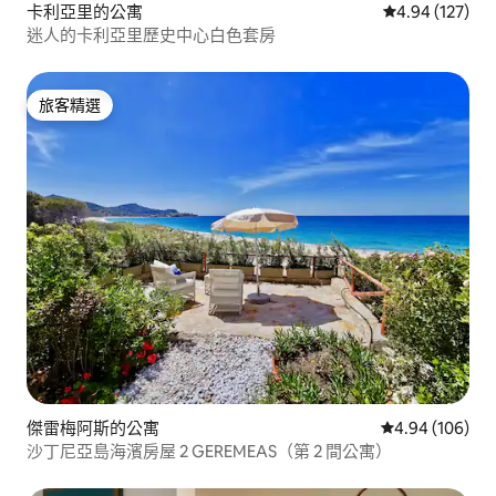
卡利亞里的公寓
從 127 則評價
4.94 (127)
迷人的卡利亞里歷史中心白色套房
旅客精選
旅客精選
傑雷梅阿斯的公寓
從 106 則評價
4.94 (106)
沙丁尼亞島海濱房屋 2 GEREMEAS（第 2 間公寓）