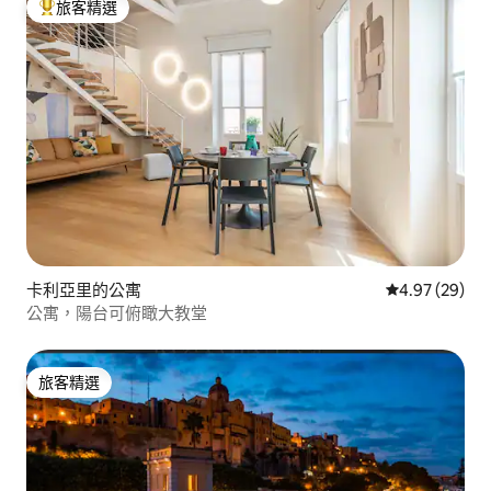
旅客精選
旅客精選榜首
卡利亞里的公寓
從 29 則評價
4.97 (29)
公寓，陽台可俯瞰大教堂
旅客精選
旅客精選