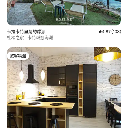
卡拉卡特里納的房源
從 108 則評價
4.87 (108)
杜松之家 - 卡特琳娜海灣
旅客精選
旅客精選