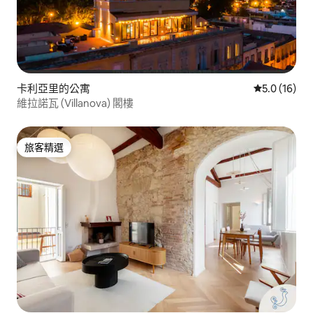
卡利亞里的公寓
從 16 則評
5.0 (16)
維拉諾瓦 (Villanova) 閣樓
旅客精選
旅客精選