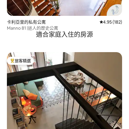
卡利亞里的私有公寓
從 182 則評價
4.95 (182)
Manno 81 |迷人的歷史公寓
適合家庭入住的房源
旅客精選
旅客精選榜首