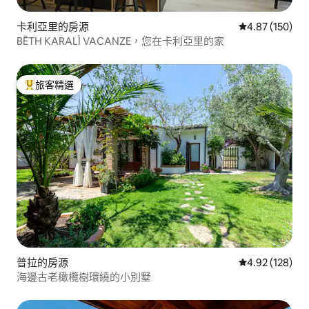
卡利亞里的房源
從 150 則評價
4.87 (150)
BĒTH KARALÌ VACANZE，您在卡利亞里的家
旅客精選
旅客精選榜首
普拉的房源
從 128 則評價
4.92 (128)
海邊古老橄欖樹環繞的小別墅