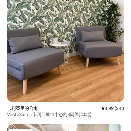
卡利亞里的公寓
從 231 則評價
4.99 (231)
VentoSuites 卡利亚里市中心的3间优雅套房