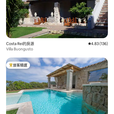
Costa Rei的房源
從 136 則評價
4.83 (136)
Villa Buongusto
旅客精選
旅客精選榜首