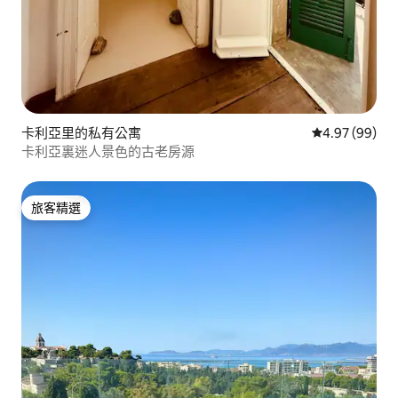
卡利亞里的私有公寓
從 99 則評價
4.97 (99)
卡利亞裏迷人景色的古老房源
旅客精選
旅客精選