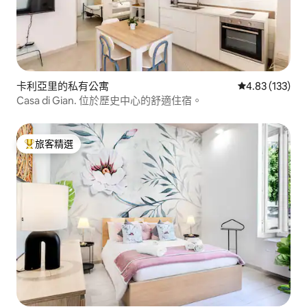
卡利亞里的私有公寓
從 133 則評價
4.83 (133)
Casa di Gian. 位於歷史中心的舒適住宿。
旅客精選
旅客精選榜首