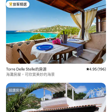
旅客精選
旅客精選榜首
Torre Delle Stelle的房源
從 196 則評價
4.95 (196)
海灘房屋，可欣賞美妙的海景
超讚房東
超讚房東