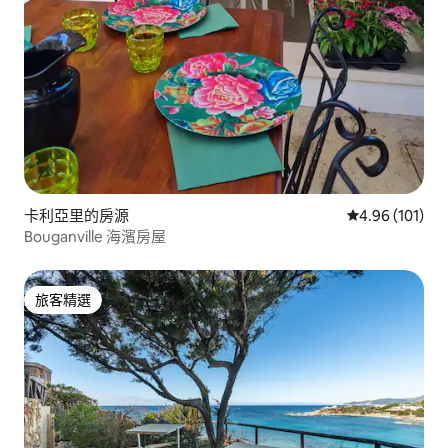
卡利亞里的房源
從 101 則評價
4.96 (101)
Bouganville 海濱房屋
旅客精選
旅客精選