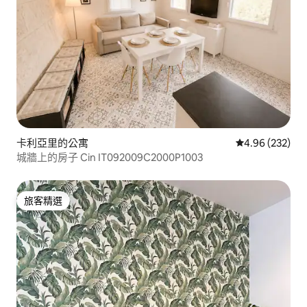
卡利亞里的公寓
從 232 則評價
4.96 (232)
城牆上的房子 Cin IT092009C2000P1003
旅客精選
旅客精選