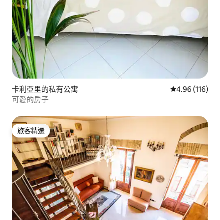
卡利亞里的私有公寓
從 116 則評價
4.96 (116)
可愛的房子
旅客精選
旅客精選