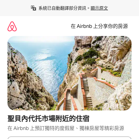
略
系統已自動翻譯部分資訊。
顯示原文
過
以
前
在 Airbnb 上分享你的房源
往
內
容
聖貝內代托市場附近的住宿
在 Airbnb 上預訂獨特的度假屋、獨棟房屋等精彩房源