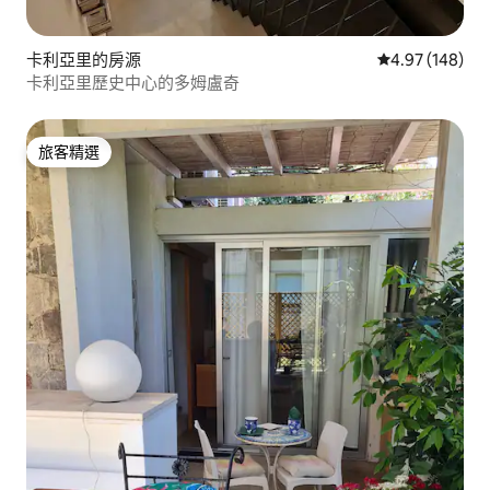
卡利亞里的房源
從 148 則評價
4.97 (148)
卡利亞里歷史中心的多姆盧奇
旅客精選
旅客精選