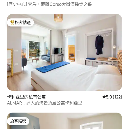
[歷史中心] 套房，距離Corso大街僅幾步之遙
旅客精選
旅客精選榜首
卡利亞里的私有公寓
從 122 則評
5.0 (122)
ALMAR：迷人的海景頂層公寓卡利亞里
旅客精選
旅客精選