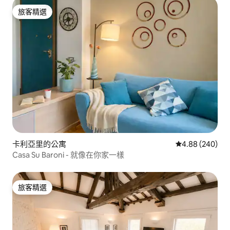
旅客精選
旅客精選
卡利亞里的公寓
從 240 則評價
4.88 (240)
Casa Su Baroni - 就像在你家一樣
旅客精選
旅客精選