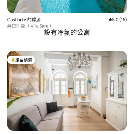
Castiadas的房源
從 16 則評
5.0 (16)
薩拉別墅（ Villa Sara ）
設有冷氣的公寓
旅客精選
旅客精選榜首