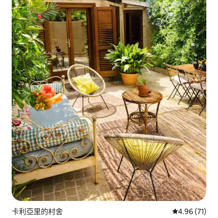
卡利亞里的村舍
從 71 則評價
4.96 (71)