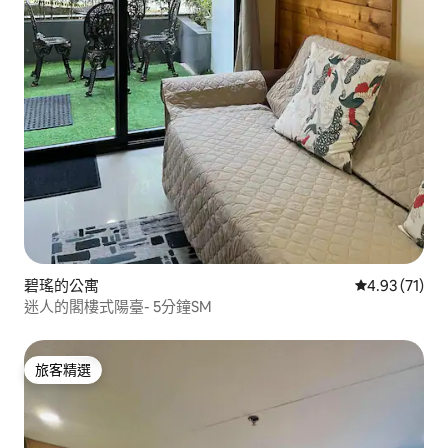
碧瑤的公寓
從 71 則評價
4.93 (71)
迷人的閣樓式陽臺- 5分鐘SM
旅客精選
旅客精選