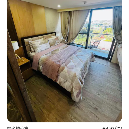
碧瑤的公寓
從 71 則評價
4.97 (71)