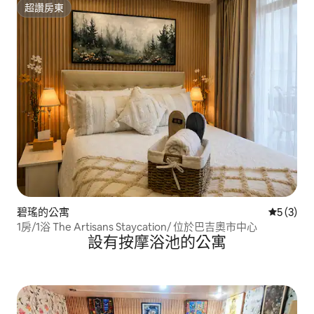
超讚房東
超讚房東
碧瑤的公寓
從 3 則
5 (3)
1房/1浴 The Artisans Staycation/ 位於巴吉奧市中心
設有按摩浴池的公寓