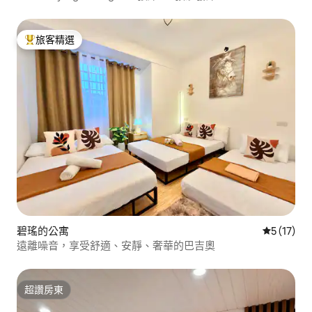
旅客精選
旅客精選榜首
碧瑤的公寓
從 17 則
5 (17)
遠離噪音，享受舒適、安靜、奢華的巴吉奧
超讚房東
超讚房東