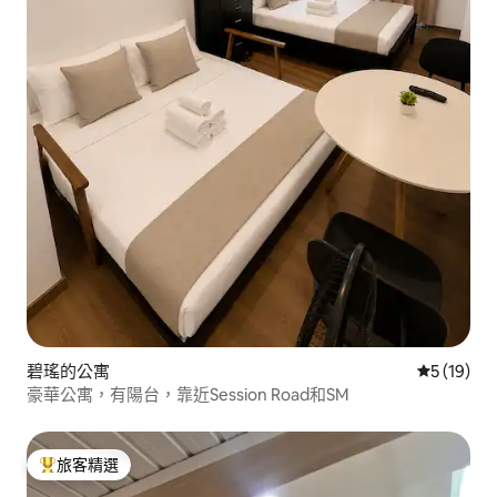
碧瑤的公寓
從 19 則
5 (19)
豪華公寓，有陽台，靠近Session Road和SM
旅客精選
旅客精選榜首