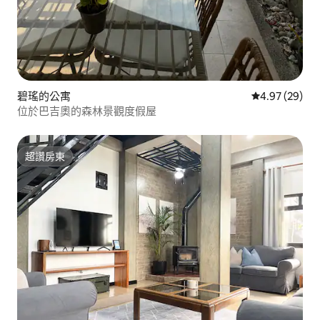
碧瑤的公寓
從 29 則評價
4.97 (29)
位於巴吉奧的森林景觀度假屋
超讚房東
超讚房東