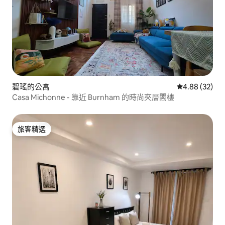
碧瑤的公寓
從 32 則評價
4.88 (32)
Casa Michonne - 靠近 Burnham 的時尚夾層閣樓
旅客精選
旅客精選