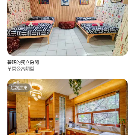
碧瑤的獨立房間
單間公寓類型
超讚房東
超讚房東