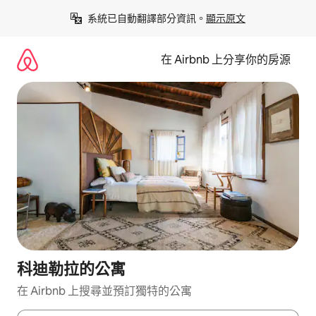
略
系統已自動翻譯部分資訊。
顯示原文
過
以
前
在 Airbnb 上分享你的房源
往
內
容
科迪勒拉的公寓
在 Airbnb 上搜尋並預訂獨特的公寓