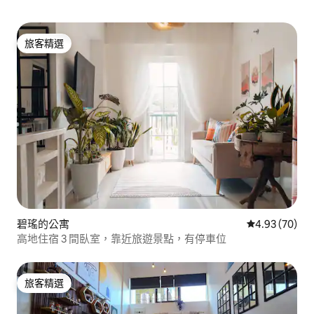
旅客精選
旅客精選
碧瑤的公寓
從 70 則評價
4.93 (70)
高地住宿 3 間臥室，靠近旅遊景點，有停車位
旅客精選
旅客精選