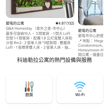
碧瑤的公寓
從 132 則評價中獲得 4.87 的平
4.87 (132)
Q&A Homestay （家外之家-市中心）
碧瑤的公寓
最多可容納10人。 3 間客房、1 間大 Loft
碧瑤市中心舒適的
空間 1-1 間客房，配備 1.8 公尺寬雙人床和
📍 地點： Megatowe
沙發 Rm2 - 2 張單人床 *3號房間 - 雙層床
Condominium, # 
Loft - 1 張標準雙人床、2 張單人床、抽拉
Honeymoon-Holygho
式床 配有沙發床和抽拉式床的客廳 3T&B
間公寓，陽臺位於S
冷熱水淋浴間 -毛巾 全套廚房，住宿期間
科迪勒拉公寓的熱門設備與服務
即可抵達公共市場、Se
可免費使用5加侖h20 陽臺區域 Globe
Burnham Par
Home WiFi/智慧電視 監控電視保安 這是
鐘車程。 精心設
主樓層下方的低層單位。有上下臺階。 請
務，讓您感覺賓至
透過 PAGASA DOST 頁面了解最新天氣狀
完美的舒適度假勝地。 預訂前，
況。 我們是家庭式民宿，不使用發電機。
設施 🙏
廚房
Wi-Fi