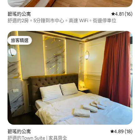
碧瑤的公寓
從 16 則評價
4.81 (16)
舒適的2房。5分鐘到市中心。高速 WiFi。街邊停車位
旅客精選
旅客精選
碧瑤的公寓
從 18 則評價
4.89 (18)
舒適的Town Suite | 家具齊全