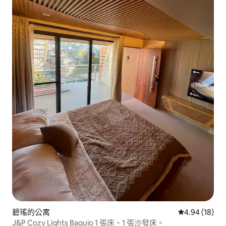
碧瑤的公寓
從 18 則評價
4.94 (18)
J&P Cozy Lights Baguio 1 張床、1 張沙發床。