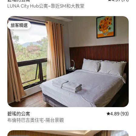
LUNA City Hub公寓~靠近SM和大教堂
旅客精選
旅客精選
碧瑤的公寓
從 93 則評價
4.89 (93)
布倫特巴吉奧住宅-陽台景觀