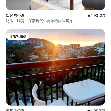
碧瑤的公寓
從 27 則評價
4.93 (27)
吃飯、睡覺、探索現代化寬敞的兩層套房
旅客精選
旅客精選榜首
碧瑤的公寓
從 57 則評價
4.95 (57)