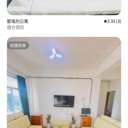
碧瑤的公寓
從 3 則評價
3.33 (3)
適合情侶
超讚房東
超讚房東