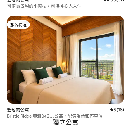
可俯瞰景觀的小閣樓，可供 4-6 人入住
旅客精選
旅客精選
碧瑤的公寓
從 16 則
5 (16)
Bristle Ridge 典雅的 2 房公寓，配備陽台和停車位
獨立公寓