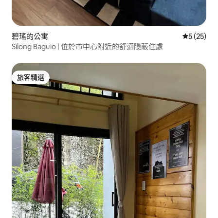
碧瑤的公寓
從 25 則
5 (25)
Silong Baguio | 位於市中心附近的舒適隱蔽住處
旅客精選
旅客精選