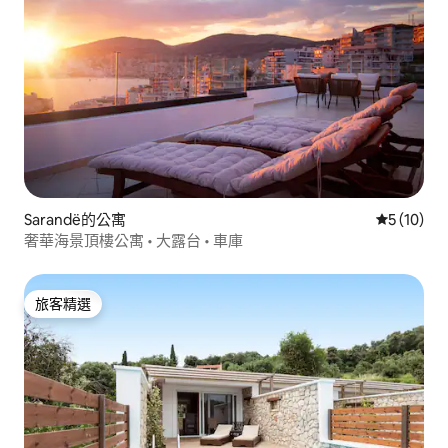
Sarandë的公寓
從 10 則
5 (10)
奢華海景頂樓公寓 • 大露台 • 車庫
旅客精選
旅客精選