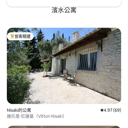
濱水公寓
旅客精選
旅客精選榜首
Nisaki的公寓
從 69 則評價
4.97 (69)
維托里·尼薩基（Vittori Nisaki）