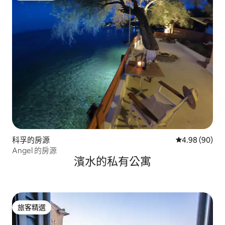
科孚的房源
從 90 則評價
4.98 (90)
Angel 的房源
濱水的私有公寓
旅客精選
旅客精選