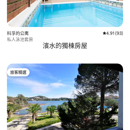
科孚的公寓
從 93 則評價
4.91 (93)
私人泳池套房
濱水的獨棟房屋
旅客精選
旅客精選