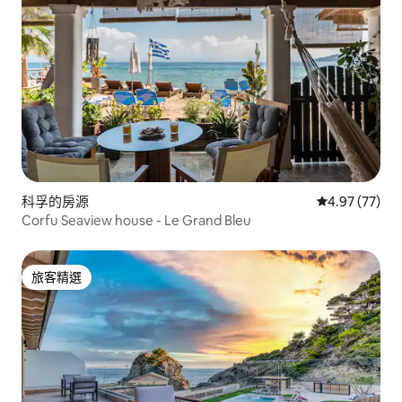
科孚的房源
從 77 則評價
4.97 (77)
Corfu Seaview house - Le Grand Bleu
旅客精選
旅客精選