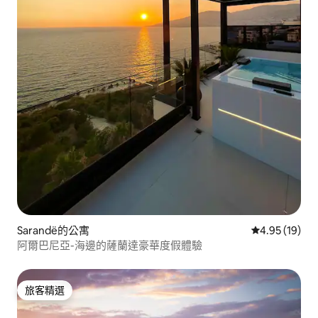
Sarandë的公寓
從 19 則評價
4.95 (19)
阿爾巴尼亞-海邊的薩蘭達豪華度假體驗
旅客精選
旅客精選