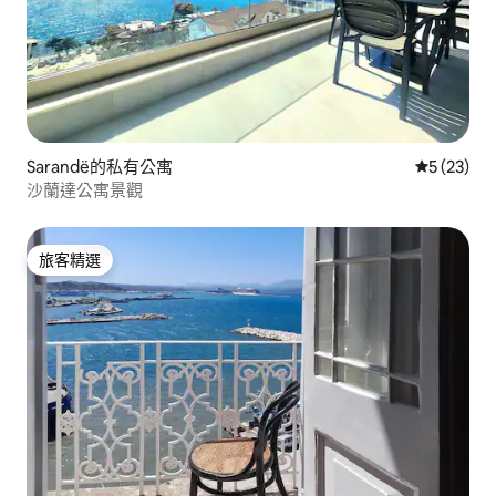
Sarandë的私有公寓
從 23 則
5 (23)
沙蘭達公寓景觀
旅客精選
旅客精選