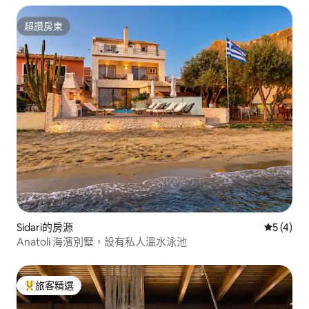
超讚房東
超讚房東
Sidari的房源
從 4 則
5 (4)
Anatoli 海濱別墅，設有私人溫水泳池
旅客精選
旅客精選榜首