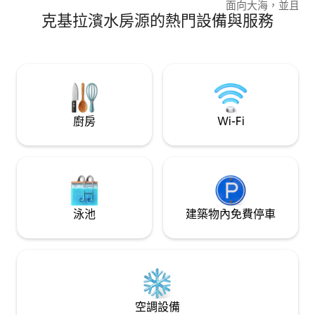
開放式設備齊全的廚房，以及一間配有壁
面向大海，並且可
爐的客廳和餐廳（均於2018年全新製
克基拉濱水房源的熱門設備與服務
線。它有2間臥室
造），保證您住宿的最佳舒適度。此房源
房區域、保存完好
可供4-6人入住，沙發床可供另外供2人使
享用飲料和咖啡，
用。
自木頭。此外，它
浴室。
廚房
Wi-Fi
泳池
建築物內免費停車
空調設備