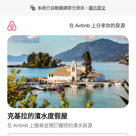
略
系統已自動翻譯部分資訊。
顯示原文
過
以
前
在 Airbnb 上分享你的房源
往
內
容
克基拉的濱水度假屋
在 Airbnb 上搜尋並預訂獨特的濱水房源