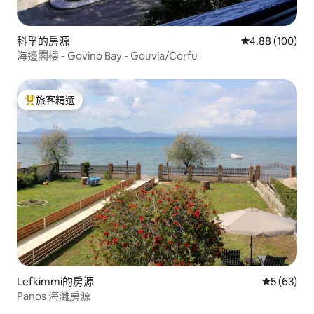
科孚的房源
從 100 則評價
4.88 (100)
海邊閣樓 - Govino Bay - Gouvia/Corfu
旅客精選
旅客精選榜首
Lefkimmi的房源
從 63 則
5 (63)
Panos 海灘房源