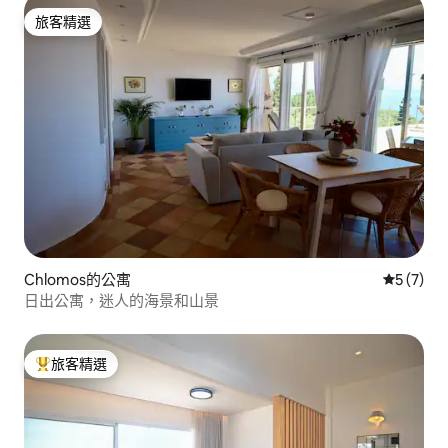
旅客精選
旅客精選
Chlomos的公寓
從 7 則
5 (7)
日出公寓，迷人的海景和山景
旅客精選
旅客精選榜首