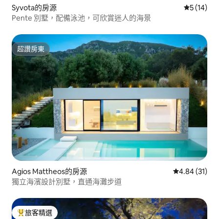
Syvota的房源
從 14 則
5 (14)
Pente 別墅，配備泳池，可欣賞迷人的海景
超讚房東
超讚房東
Agios Mattheos的房源
從 31 則評價
4.84 (31)
獨立海濱設計別墅，直通海灘步道
旅客精選
旅客精選榜首