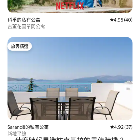
科孚的私有公寓
從 40 則評價
4.95 (40)
古董花園單間公寓
旅客精選
旅客精選
Sarandë的私有公寓
從 37 則評價
4.92 (37)
新地平線