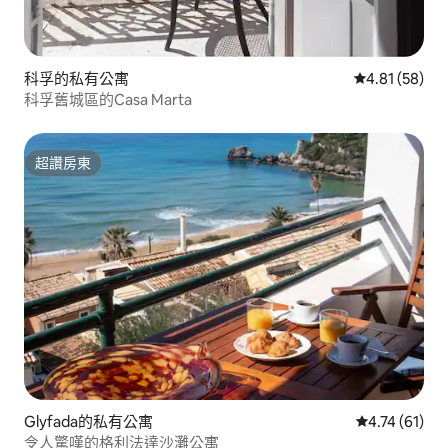
科孚的私有公寓
從 58 則評價
4.81 (58)
科孚舊城區的Casa Marta
超讚房東
超讚房東
Glyfada的私有公寓
從 61 則評價
4.74 (61)
令人驚嘆的格利法達沙灘公寓