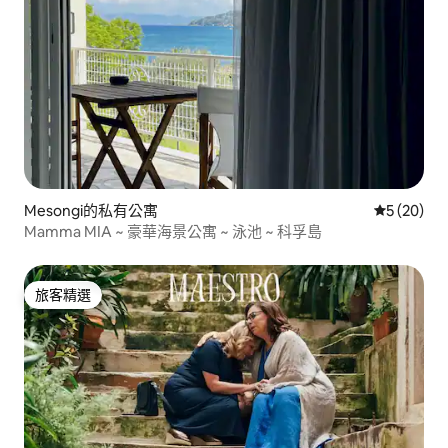
Mesongi的私有公寓
從 20 則
5 (20)
Mamma MIA ~ 豪華海景公寓 ~ 泳池 ~ 科孚島
旅客精選
旅客精選