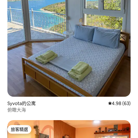
Syvota的公寓
從 63 則評價
4.98 (63)
俯瞰大海
旅客精選
旅客精選