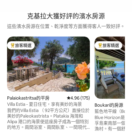
克基拉大獲好評的濱水房源
這些濱水房源在位置、乾淨度等方面獲得客人一致好評。
旅客精選
旅客精選
旅客精選榜首
旅客精選榜首
Palaiokastritsa的平房
從 175 則評價中獲得 4.96 的平
4.96 (175)
Villa Estia - 夏日住宅，享有美妙的海景
Boukari的房源
我們的Villa Estia （ 92平方公尺）直接位於
藍色地平線（Bouka
美妙的Paleokastrista。Platakia 海灣和
Blue Horizo
Alipa 港口的海景使這座房子成為一個特別
孚島東南部一個名為「
的地方。兩間浴室、兩間臥室、一間現代
漁村。有一個舒適