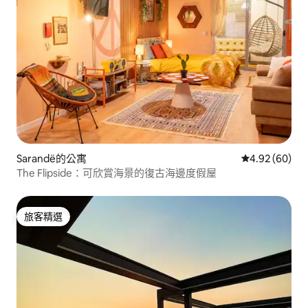
Sarandë的公寓
從 60 則評價
4.92 (60)
The Flipside：可欣賞海景的復古海邊度假屋
旅客精選
旅客精選