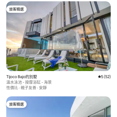
旅客精選
旅客精選
Tijoco Bajo的別墅
從 52 則
5 (52)
溫水泳池 - 按摩浴缸 - 海景
性價比
·
親子友善
·
安靜
旅客精選
旅客精選