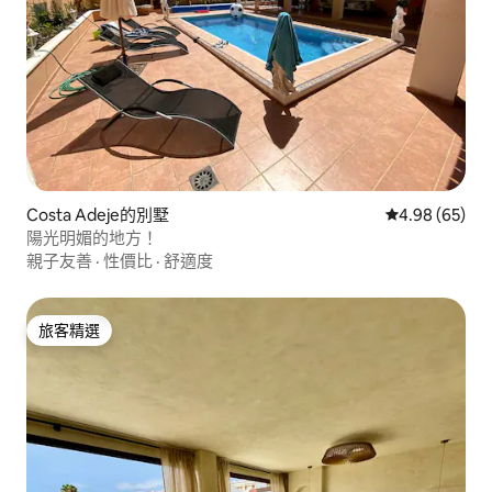
Costa Adeje的別墅
從 65 則評價
4.98 (65)
陽光明媚的地方！
親子友善
·
性價比
·
舒適度
旅客精選
旅客精選