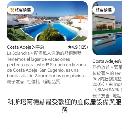
旅客精選
旅客精選
旅客精選榜首
旅客精選
Costa Adeje的平房
從 125 則評價中獲得 4.9 的平
4.9 (125)
La Solandra。配備私人泳池的舒適別墅
Tenemos el lugar de vacaciones
Costa Adeje的房
perfecto para usted!! Situado en la zona
熱帶放鬆。奢華。
de Costa Adeje, San Eugenio, es una
位於著名的Tenerifė區
bonita villa de 2 dormitorios con piscina
Rey的壯觀別墅。 它距離世界N1水上公園
privada. Dispone de una cocina-salón de
親子友善
·
性價比
·
睡眠品質
200米，由TripA
planta abierta que cuenta con un
（ SIAM PARK
ambiente muy acogedor. El exterior de
的購物中心-暹羅購
親子友善
·
地點
·
海
la propiedad está ligeramente elevado
科斯塔阿德赫最受歡迎的度假屋設備與服
景色- Playa de La
que da lugar a vistas al mar y
裏。 不同的休息區、日光浴、早餐、精心
務
cómodamente amueblado y diseñado
設計的獨特空間的
para que pueda disfrutar del tibio sol de
亭，全天遮蔽，感
Tenerife durante el día y de una
泳池將水域與海上
agradable cena bajo las estrellas al caer
是五彩斑斕的景觀