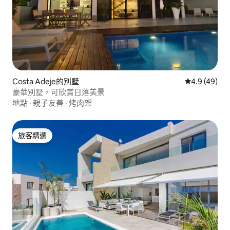
Costa Adeje的別墅
從 49 則評
4.9 (49)
豪華別墅，可欣賞日落美景
地點
·
親子友善
·
烤肉架
旅客精選
旅客精選