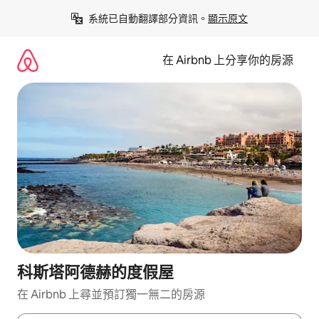
略
系統已自動翻譯部分資訊。
顯示原文
過
以
前
在 Airbnb 上分享你的房源
往
內
容
科斯塔阿德赫的度假屋
在 Airbnb 上尋並預訂獨一無二的房源