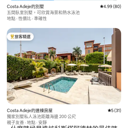
Costa Adeje的別墅
從 80 則評價
4.99 (80)
五間臥室別墅，可欣賞海景和熱水泳池
地點
·
性價比
·
準確性
旅客精選
旅客精選榜首
Costa Adeje的連棟房屋
從 31 則
5 (31)
獨家別墅私人泳池距離海邊 200 公尺
親子友善
·
地點
·
安靜