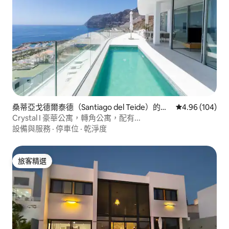
桑蒂亞戈德爾泰德（Santiago del Teide）的出
從 104 則評價
4.96 (104)
租房源
Crystal I 豪華公寓，轉角公寓，配有...
設備與服務
·
停車位
·
乾淨度
旅客精選
旅客精選