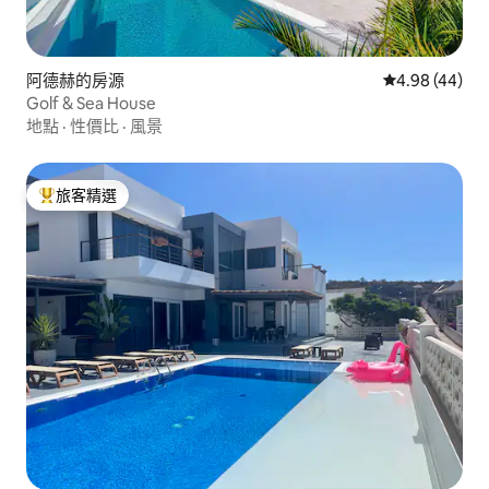
阿德赫的房源
從 44 則評價
4.98 (44)
Golf & Sea House
地點
·
性價比
·
風景
旅客精選
旅客精選榜首