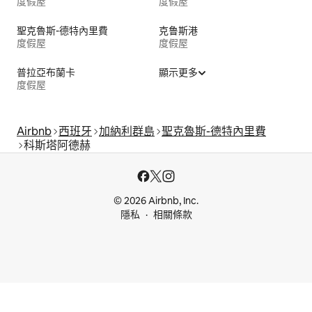
度假屋
度假屋
聖克魯斯-德特內里費
克鲁斯港
度假屋
度假屋
普拉亞布蘭卡
顯示更多
度假屋
Airbnb
西班牙
加納利群島
聖克魯斯-德特內里費
科斯塔阿德赫
© 2026 Airbnb, Inc.
隱私
相關條款