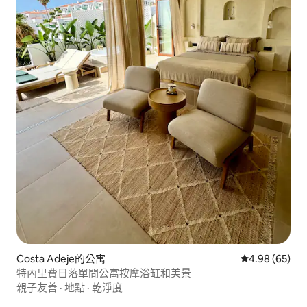
Costa Adeje的公寓
從 65 則評價
4.98 (65)
特內里費日落單間公寓按摩浴缸和美景
親子友善
·
地點
·
乾淨度