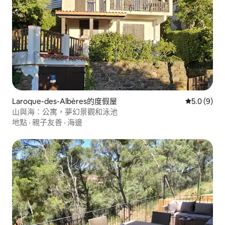
Laroque-des-Albères的度假屋
從 9 則評價
5.0 (9)
山與海：公寓，夢幻景觀和泳池
地點
·
親子友善
·
海邊