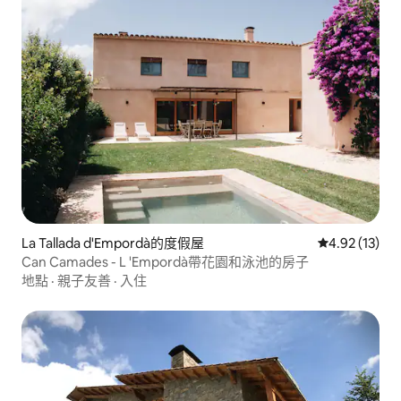
La Tallada d'Empordà的度假屋
從 13 則評價
4.92 (13)
Can Camades - L 'Empordà帶花園和泳池的房子
地點
·
親子友善
·
入住