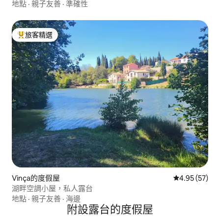
地點
·
親子友善
·
準確性
旅客精選
旅客精選榜首
Vinça的度假屋
從 57 則評價
4.95 (57)
湖畔空調小屋，私人露台
地點
·
親子友善
·
海邊
附設露台的度假屋