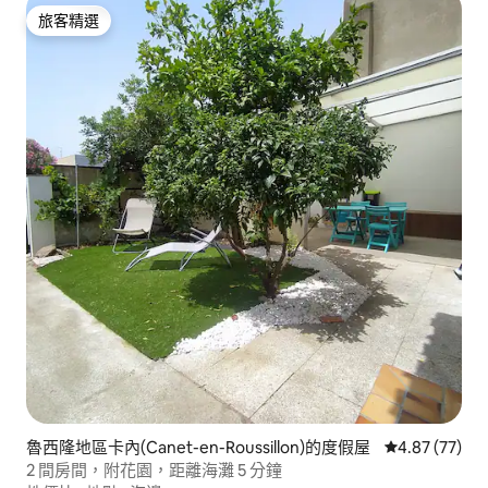
旅客精選
旅客精選
魯西隆地區卡內(Canet-en-Roussillon)的度假屋
從 77 則評價
4.87 (77)
2 間房間，附花園，距離海灘 5 分鐘