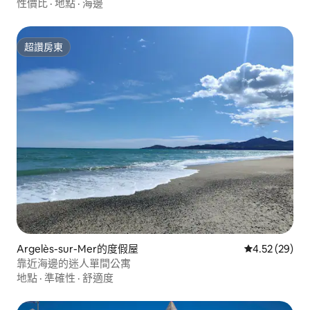
性價比
·
地點
·
海邊
超讚房東
超讚房東
Argelès-sur-Mer的度假屋
從 29 則評價
4.52 (29)
靠近海邊的迷人單間公寓
地點
·
準確性
·
舒適度