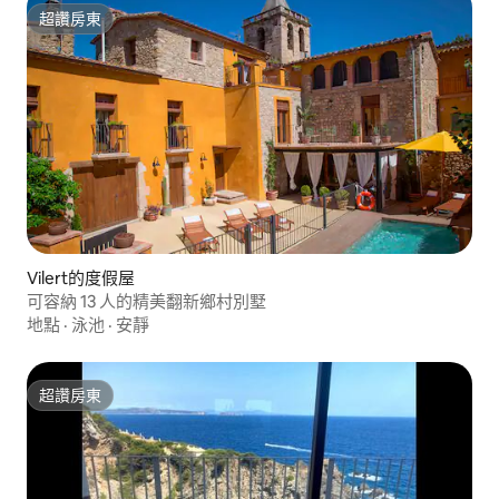
超讚房東
超讚房東
Vilert的度假屋
可容納 13 人的精美翻新鄉村別墅
地點
·
泳池
·
安靜
超讚房東
超讚房東