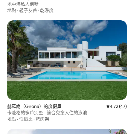
地中海私人別墅
地點
·
親子友善
·
乾淨度
赫羅納（Girona）的度假屋
從 47 則評價
4.72 (47)
卡隆格的多戶別墅 - 適合兒童入住的泳池
地點
·
性價比
·
烤肉架