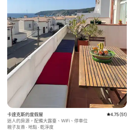
卡達克斯的度假屋
從 51 則評價
4.75 (51)
迷人的房源，配備大露臺、WiFi、停車位
親子友善
·
地點
·
乾淨度