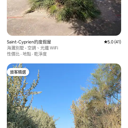
Saint-Cyprien的度假屋
從 41 則評
5.0 (41)
海灘別墅 - 空調、光纖 WiFi
性價比
·
地點
·
乾淨度
旅客精選
旅客精選