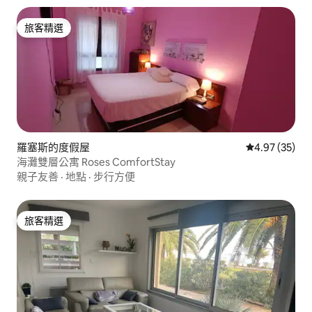
旅客精選
旅客精選
羅塞斯的度假屋
從 35 則評價
4.97 (35)
海灘雙層公寓 Roses ComfortStay
親子友善
·
地點
·
步行方便
旅客精選
旅客精選