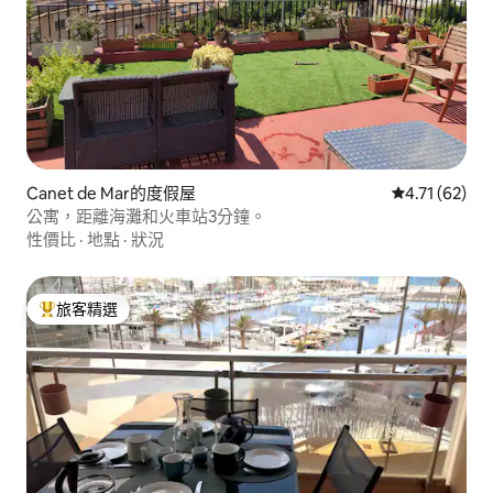
Canet de Mar的度假屋
從 62 則評價
4.71 (62)
公寓，距離海灘和火車站3分鐘。
性價比
·
地點
·
狀況
旅客精選
旅客精選榜首