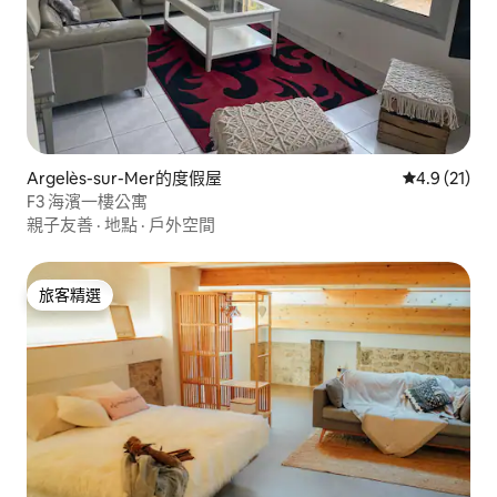
Argelès-sur-Mer的度假屋
從 21 則評
4.9 (21)
F3 海濱一樓公寓
親子友善
·
地點
·
戶外空間
旅客精選
旅客精選