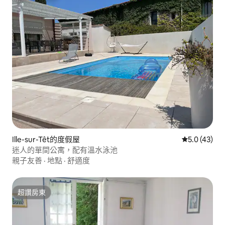
Ille-sur-Têt的度假屋
從 43 則評
5.0 (43)
迷人的單間公寓，配有溫水泳池
親子友善
·
地點
·
舒適度
超讚房東
超讚房東