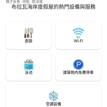
間、馬桶和烘毛機的浴室 🍳 設備齊全的廚
親子友善
·
地點
·
乾淨度
房，可通往客廳沙發和電視 🌞 20 平方公尺
布拉瓦海岸度假屋的熱門設備與服務
的露臺，配有遮陽簾，陽光充足，可欣賞
碼頭景觀 🅿️大樓前面有免費公共停車位 提
供📶 無線網絡 💶 旅遊稅：每人每天 2 歐
元，需在入住時以現金支付
廚房
Wi-Fi
泳池
建築物內免費停車
空調設備