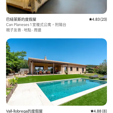
巴紐萊斯的度假屋
從 23 則評價
4.83 (23)
Can Planeses 1 室複式公寓，附陽台
親子友善
·
地點
·
周邊
Vall-llobrega的度假屋
從 8 則評價中
4.88 (8)