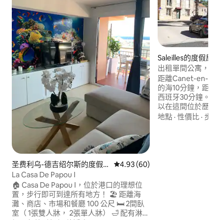
Saleilles的度假屋
出租單間公寓，位於
萊耶 (Saleilles)。
距離Canet-en-Rous
的海10分鐘，距離Pe
西班牙30分鐘。 
以在這間位於歷史
(Saleilles) 
地點
·
性價比
·
步行
入住的套房公寓，
房、烤箱、微波爐、
咖啡機（Dolce 
室、更衣區、獨立
禁止吸煙
圣费利乌-德吉绍尔斯的度假
從 60 則評價中獲得 4.93 的平
4.93 (60)
屋
La Casa De Papou I
🏠 Casa De Papou Ι，位於港口的理想位
置，步行即可到達所有地方！ 🏖️ 距離海
灘、商店、市場和餐廳 100 公尺 🛏️ 2間臥
室（ 1張雙人牀， 2張單人牀） 🛁 配有淋浴