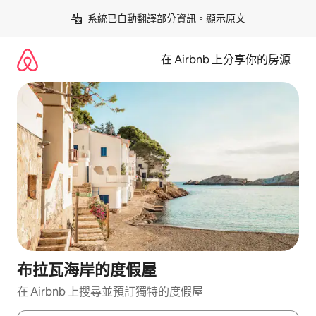
略
系統已自動翻譯部分資訊。
顯示原文
過
以
前
在 Airbnb 上分享你的房源
往
內
容
布拉瓦海岸的度假屋
在 Airbnb 上搜尋並預訂獨特的度假屋