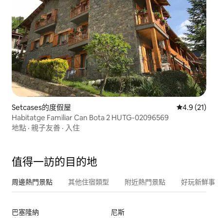
Setcases的度假屋
從 21 則評
4.9 (21)
Habitatge Familiar Can Bota 2 HUTG-02096569
地點
·
親子友善
·
入住
值得一訪的目的地
周邊熱門景點
其他住宿類型
附近熱門景點
好玩新鮮事
巴塞隆納
尼斯