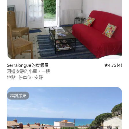
Serralongue的度假屋
從 4 則評價
4.75 (4)
河邊安靜的小屋，一樓
地點
·
停車位
·
安靜
超讚房東
超讚房東