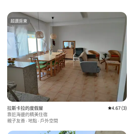
超讚房東
超讚房東
拉斯卡拉的度假屋
從 3 則評價
4.67 (3)
靠近海邊的精美住宿
親子友善
·
地點
·
戶外空間