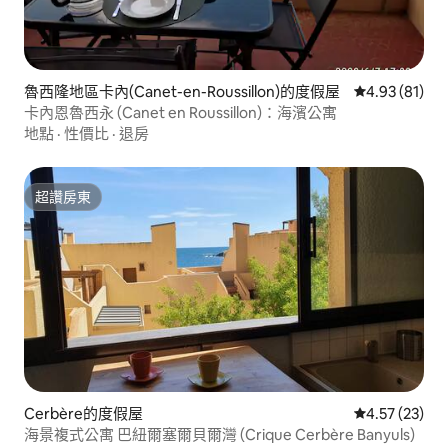
魯西隆地區卡內(Canet-en-Roussillon)的度假屋
從 81 則評價
4.93 (81)
卡內恩魯西永 (Canet en Roussillon)：海濱公寓
地點
·
性價比
·
退房
超讚房東
超讚房東
Cerbère的度假屋
從 23 則評價
4.57 (23)
海景複式公寓 巴紐爾塞爾貝爾灣 (Crique Cerbère Banyuls)