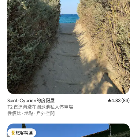
Saint-Cyprien的度假屋
從 83 則評價
4.83 (83)
T2 直達海灘花園泳池私人停車場
性價比
·
地點
·
戶外空間
旅客精選
旅客精選榜首