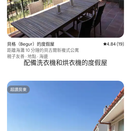
貝格（Begur）的度假屋
從 19 則評價
4.84 (19)
距離海灘 10 分鐘的貝古爾新複式公寓
親子友善
·
地點
·
海邊
配備洗衣機和烘衣機的度假屋
超讚房東
超讚房東