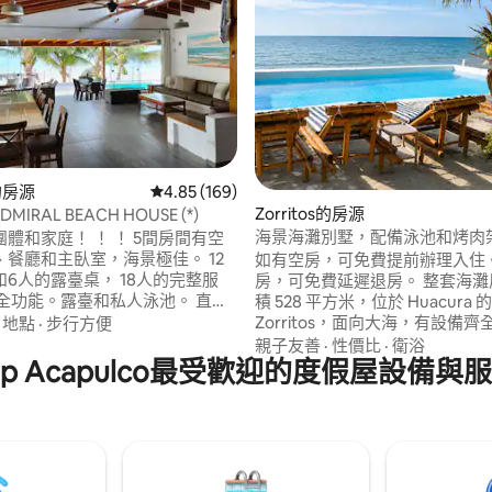
88 的平均評分（滿分 5 分）
s的房源
從 169 則評價中獲得 4.85 的平均評分（滿分 5
4.85 (169)
Zorritos的房源
DMIRAL BEACH HOUSE (*)
海景海灘別墅，配備泳池和烤肉
體和家庭！ ！ ！ 5間房間有空
餐廳和主臥室，海景極佳。 12
如有空房，可免費提前辦理入住。 如有
6人的露臺桌， 18人的完整服
房，可免費延遲退房。 整套海灘房屋，面
房全功能。露臺和私人泳池。 直接
積 528 平方米，位於 Huacura 的
 WIFI和電視。房屋經理（上午9
Zorritos，面向大海，有設備
·
地點
·
步行方便
5點）。 可以安排額外的管家（廚
池。所有空間都可欣賞海景。 3 間臥室，每
親子友善
·
性價比
·
衛浴
服務） ，但需支付額外費用。 房
.p Acapulco最受歡迎的度假屋設備與
間都有自己的浴室，提供更大的
mbes機場約35公裏，距離
還有私人露台、客廳、餐廳、烤
tos市5分鐘路程（附近有幾家餐
電器、用具和餐具的廚房。 最多可容納 12
人停車場。
位房客。