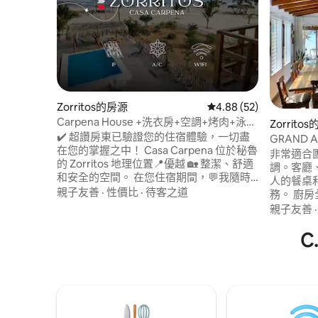
Zorritos的房源
從 52 則評價中獲得 4.
4.88 (52)
Carpena House +洗衣房+空調+烤肉+泳池
Zorrito
+海景@Zorrito
✔️ 超讚房東已驗證您的住宿體驗，一切盡
GRAND A
在您的掌握之中！ Casa Carpena 位於秘魯
非常適合團
的 Zorritos 地理位置📍優越 🏡 整潔、舒適
調。客廳、
和安全的空間。 在您住宿期間，💬我隨時
人的餐桌和
為您提供協助。 🔑 立即預訂，在秘魯享受
親子友善
·
性價比
·
待客之道
務。 廚
如家一般舒適的房源！ 非常👨‍👧‍👧 適合每
開入海灘。
親子友善
位遊客 Casa Carpena 提供： 🌐 無線網絡。
點至下午
*📺 電視 🍳 廚房 💧 熱水 所有房間都有🌬️空
師和清潔
C
調 🚗停車位 🔥帕里拉 👙泳池 🌸洗衣機 👔
子距離Tu
烘衣機
Zorri
廳）。私