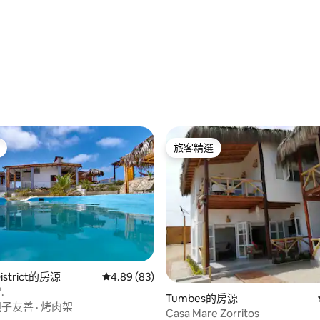
83 的平均評分（滿分 5 分）
旅客精選
旅客精選
 District的房源
從 83 則評價中獲得 4.89 的平均評分（滿分 5
4.89 (83)
.
Tumbes的房源
親子友善
·
烤肉架
Casa Mare Zorritos