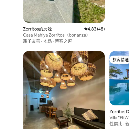
Zorritos的房源
從 48 則評價中獲得 4.
4.83 (48)
Casa Mahlya Zorritos（bonanza）
親子友善
·
地點
·
待客之道
旅客精選
旅客精選
Zorritos
Villa "EKA"
性價比
·