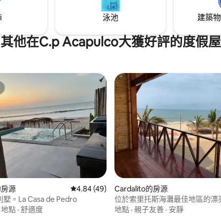
i
泳池
建築物
其他在C.p Acapulco大獲好評的度假屋
s的房源
從 49 則評價中獲得 4.84 的平均評分（滿分 5
4.84 (49)
Cardalito的房源
。La Casa de Pedro
位於索里托斯海灘最佳地區的漂
·
地點
·
舒適度
地點
·
親子友善
·
安靜