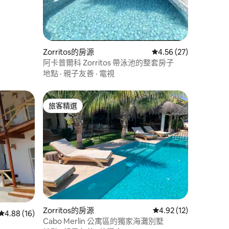
Zorritos的房源
從 27 則評價中獲得 4
4.56 (27)
阿卡普爾科 Zorritos 帶泳池的整套房子
地點
·
親子友善
·
電視
旅客精選
旅客精選
 分）
Zorritos的房源
從 12 則評價中獲得 4
4.92 (12)
從 16 則評價中獲得 4.88 的平均評分（滿分 5 分）
4.88 (16)
Cabo Merlin 公寓區的獨家海灘別墅