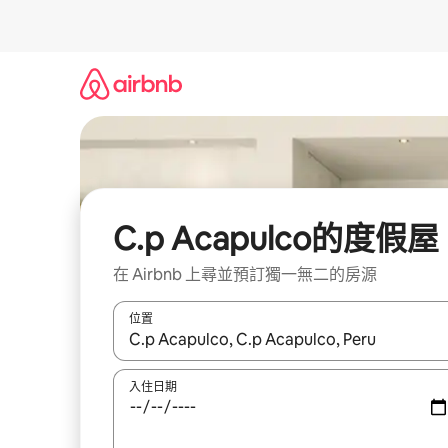
略
過
以
前
往
內
容
C.p Acapulco的度假屋
在 Airbnb 上尋並預訂獨一無二的房源
位置
如有搜尋結果，瀏覽內容時請使用上下箭頭，或輕
入住日期