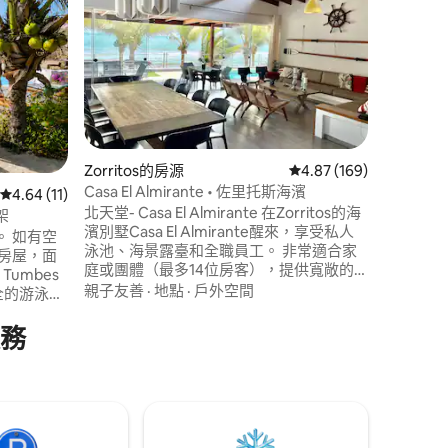
✨ 在 Ca
為休息和
和朋友入
灘進入。 設備齊全的🥘廚房，配有陶瓷烤
箱和烤架
親子友善
海景。 
盡情放鬆
圍環境的
受。
Zorritos的房源
從 169 則評價中獲得 4
4.87 (169)
 分）
Casa El Almirante • 佐里托斯海濱
從 11 則評價中獲得 4.64 的平均評分（滿分 5 分）
4.64 (11)
北天堂- Casa El Almirante 在Zorritos的海
架
濱別墅Casa El Almirante醒來，享受私人
空
泳池、海景露臺和全職員工。 非常適合家
庭或團體（最多14位房客），提供寬敞的
 Tumbes
起居區域、WiFi、智慧電視、設備齊全的廚
親子友善
·
地點
·
戶外空間
齊全的游泳
房和可選的廚師和清潔服務。 享受舒適、
隱私和海浪的聲音，這是您在秘魯北部的
服務
舒適度，
完美海灘度假勝地。
架和配備