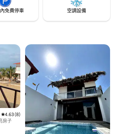
內免費停車
空調設備
 分）
從 8 則評價中獲得 4.63 的平均評分（滿分 5 分）
4.63 (8)
亮房子